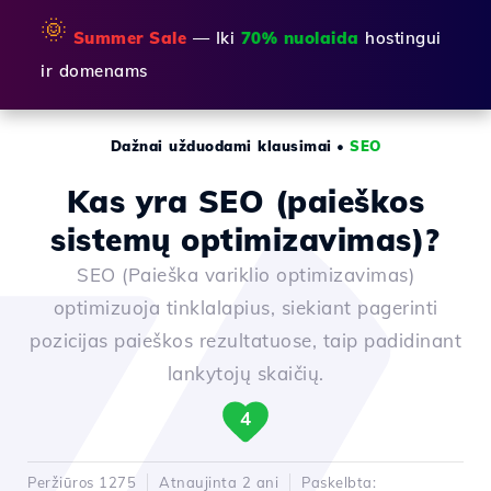
🌞
Summer Sale
— Iki
70% nuolaida
hostingui
ir domenams
Dažnai užduodami klausimai
•
SEO
Kas yra SEO (paieškos
sistemų optimizavimas)?
SEO (Paieška variklio optimizavimas)
optimizuoja tinklalapius, siekiant pagerinti
pozicijas paieškos rezultatuose, taip padidinant
lankytojų skaičių.
4
Peržiūros 1275
Atnaujinta 2 ani
Paskelbta: