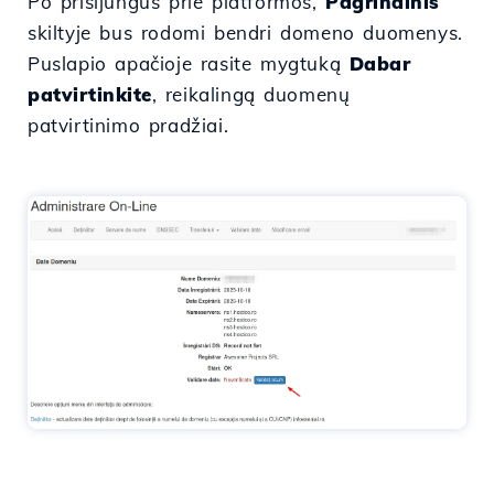
Po prisijungus prie platformos,
Pagrindinis
skiltyje bus rodomi bendri domeno duomenys.
Puslapio apačioje rasite mygtuką
Dabar
patvirtinkite
, reikalingą duomenų
patvirtinimo pradžiai.