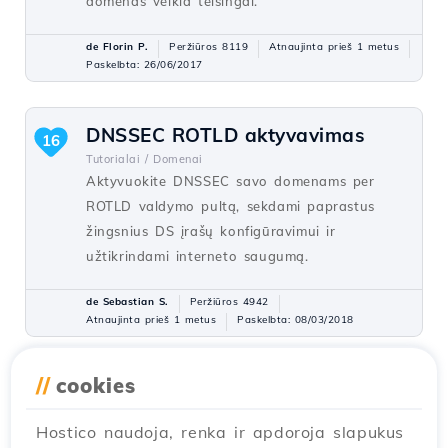
domenas veikia teisingai.
de Florin P.
Peržiūros 8119
Atnaujinta prieš 1 metus
Paskelbta: 26/06/2017
DNSSEC ROTLD aktyvavimas
16
Tutorialai /
Domenai
Aktyvuokite DNSSEC savo domenams per
ROTLD valdymo pultą, sekdami paprastus
žingsnius DS įrašų konfigūravimui ir
užtikrindami interneto saugumą.
de Sebastian S.
Peržiūros 4942
Atnaujinta prieš 1 metus
Paskelbta: 08/03/2018
//
cookies
Kuriant ir nustatant
12
pasirinktinius vardų serverius
Hostico naudoja, renka ir apdoroja slapukus
ROTLD panele