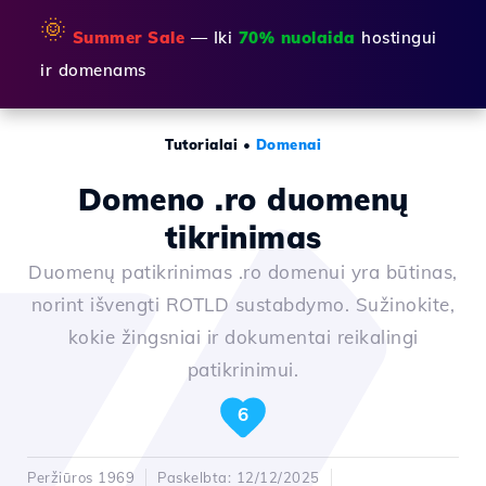
🌞
Summer Sale
— Iki
70% nuolaida
hostingui
ir domenams
Tutorialai
•
Domenai
Domeno .ro duomenų
tikrinimas
Duomenų patikrinimas .ro domenui yra būtinas,
norint išvengti ROTLD sustabdymo. Sužinokite,
kokie žingsniai ir dokumentai reikalingi
patikrinimui.
6
Peržiūros 1969
Paskelbta: 12/12/2025