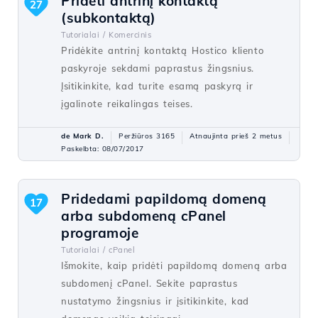
Pridėti antrinį kontaktą
27
(subkontaktą)
Tutorialai /
Komercinis
Pridėkite antrinį kontaktą Hostico kliento
paskyroje sekdami paprastus žingsnius.
Įsitikinkite, kad turite esamą paskyrą ir
įgalinote reikalingas teises.
de Mark D.
Peržiūros 3165
Atnaujinta prieš 2 metus
Paskelbta: 08/07/2017
Pridedami papildomą domeną
17
arba subdomeną cPanel
programoje
Tutorialai /
cPanel
Išmokite, kaip pridėti papildomą domeną arba
subdomenį cPanel. Sekite paprastus
nustatymo žingsnius ir įsitikinkite, kad