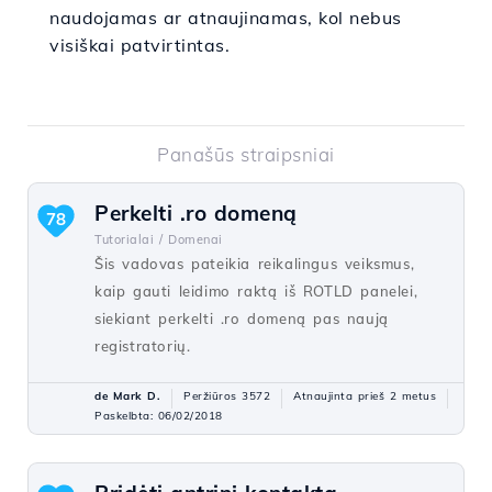
naudojamas ar atnaujinamas, kol nebus
visiškai patvirtintas.
Panašūs straipsniai
Perkelti .ro domeną
78
Tutorialai /
Domenai
Šis vadovas pateikia reikalingus veiksmus,
kaip gauti leidimo raktą iš ROTLD panelei,
siekiant perkelti .ro domeną pas naują
registratorių.
de Mark D.
Peržiūros 3572
Atnaujinta prieš 2 metus
Paskelbta: 06/02/2018