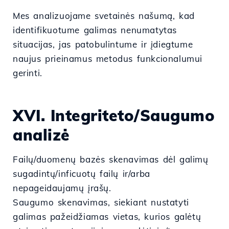
Mes analizuojame svetainės našumą, kad
identifikuotume galimas nenumatytas
situacijas, jas patobulintume ir įdiegtume
naujus prieinamus metodus funkcionalumui
gerinti.
XVI. Integriteto/Saugumo
analizė
Failų/duomenų bazės skenavimas dėl galimų
sugadintų/inficuotų failų ir/arba
nepageidaujamų įrašų.
Saugumo skenavimas, siekiant nustatyti
galimas pažeidžiamas vietas, kurios galėtų