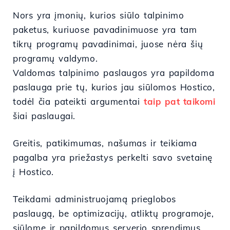
Nors yra įmonių, kurios siūlo talpinimo
paketus, kuriuose pavadinimuose yra tam
tikrų programų pavadinimai, juose nėra šių
programų valdymo.
Valdomas talpinimo paslaugos yra papildoma
paslauga prie tų, kurios jau siūlomos Hostico,
todėl čia pateikti argumentai
taip pat taikomi
šiai paslaugai.
Greitis, patikimumas, našumas ir teikiama
pagalba yra priežastys perkelti savo svetainę
į Hostico.
Teikdami administruojamą prieglobos
paslaugą, be optimizacijų, atliktų programoje,
siūlome ir papildomus serverio sprendimus,