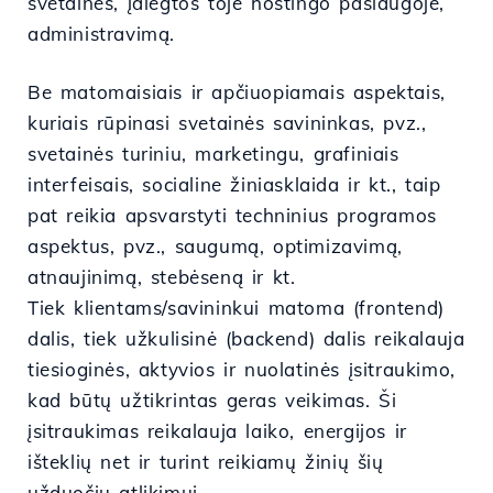
svetainės, įdiegtos toje hostingo paslaugoje,
administravimą.
Be matomaisiais ir apčiuopiamais aspektais,
kuriais rūpinasi svetainės savininkas, pvz.,
svetainės turiniu, marketingu, grafiniais
interfeisais, socialine žiniasklaida ir kt., taip
pat reikia apsvarstyti techninius programos
aspektus, pvz., saugumą, optimizavimą,
atnaujinimą, stebėseną ir kt.
Tiek klientams/savininkui matoma (frontend)
dalis, tiek užkulisinė (backend) dalis reikalauja
tiesioginės, aktyvios ir nuolatinės įsitraukimo,
kad būtų užtikrintas geras veikimas. Ši
įsitraukimas reikalauja laiko, energijos ir
išteklių net ir turint reikiamų žinių šių
užduočių atlikimui.