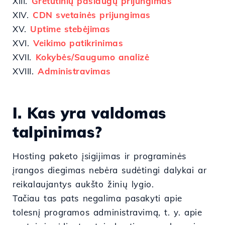
XIII.
Gretutinių paslaugų prijungimas
XIV.
CDN svetainės prijungimas
XV.
Uptime stebėjimas
XVI.
Veikimo patikrinimas
XVII.
Kokybės/Saugumo analizė
XVIII.
Administravimas
I. Kas yra valdomas
talpinimas?
Hosting paketo įsigijimas ir programinės
įrangos diegimas nebėra sudėtingi dalykai ar
reikalaujantys aukšto žinių lygio.
Tačiau tas pats negalima pasakyti apie
tolesnį programos administravimą, t. y. apie