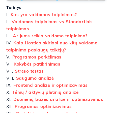
Turinys
I.
Kas yra valdomas talpinimas?
II.
Valdomas talpinimas vs Standartinis
talpinimas
III.
Ar jums reikia valdomo talpinimo?
IV.
Kaip Hostico skiriasi nuo kitų valdomo
talpinimo paslaugų teikėjų?
V.
Programos perkėlimas
VI.
Kokybės patikrinimas
VII.
Streso testas
VIII.
Saugumo analizė
IX.
Frontend analizė ir optimizavimas
X.
Témų / aktyvių plėtinių analizė
XI.
Duomenų bazės analizė ir optimizavimas
XII.
Programos optimizavimas