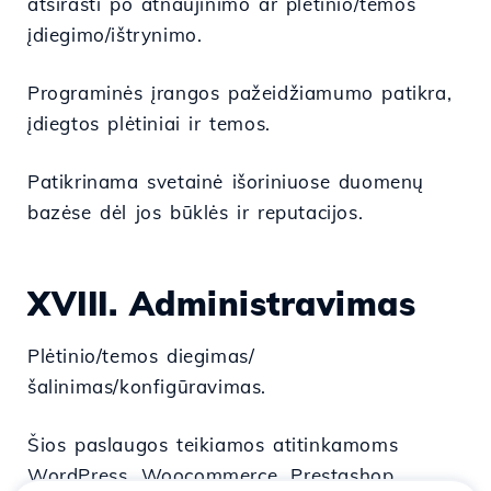
atsirasti po atnaujinimo ar plėtinio/temos
įdiegimo/ištrynimo.
Programinės įrangos pažeidžiamumo patikra,
įdiegtos plėtiniai ir temos.
Patikrinama svetainė išoriniuose duomenų
bazėse dėl jos būklės ir reputacijos.
XVIII.
Administravimas
Plėtinio/temos diegimas/
šalinimas/konfigūravimas.
Šios paslaugos teikiamos atitinkamoms
WordPress, Woocommerce, Prestashop,