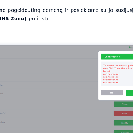
me pageidautiną domeną ir pasiekiame su ja susiju
DNS Zona)
parinktį.