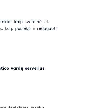
kias kaip svetainė, el.
, kaip pasiekti ir redaguoti
tico vardų serverius
.
jame šoniniame meniu: