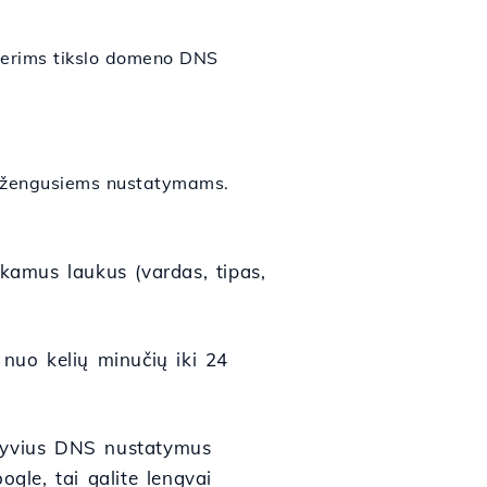
perims tikslo domeno DNS
pažengusiems nustatymams.
inkamus laukus (vardas, tipas,
 nuo kelių minučių iki 24
ktyvius DNS nustatymus
gle, tai galite lengvai