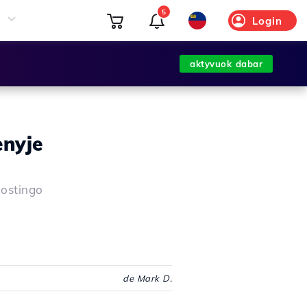
5
Login
aktyvuok dabar
nyje
ostingo
de Mark D.