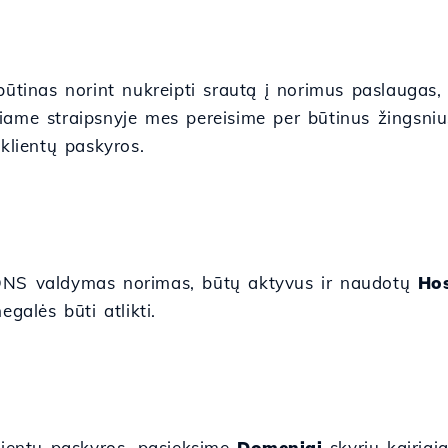
nas norint nukreipti srautą į norimus paslaugas, to
ame straipsnyje mes pereisime per būtinus žingsnius
 klientų paskyros.
DNS valdymas norimas, būtų aktyvus ir naudotų
Hos
egalės būti atlikti.
klientų paskyros, pasieksime
Domeniai
skyrių kairia