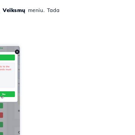
sį
Veiksmų
meniu. Tada