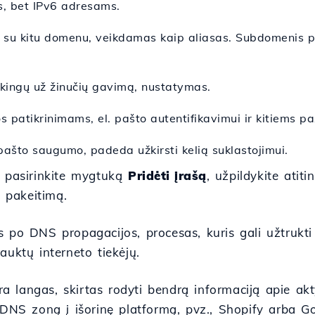
s, bet IPv6 adresams.
 su kitu domenu, veikdamas kaip aliasas. Subdomenis 
akingų už žinučių gavimą, nustatymas.
patikrinimams, el. pašto autentifikavimui ir kitiems 
 pašto saugumo, padeda užkirsti kelią suklastojimui.
, pasirinkite mygtuką
Pridėti įrašą
, užpildykite atit
e pakeitimą.
s po DNS propagacijos, procesas, kuris gali užtrukti
auktų interneto tiekėjų.
a langas, skirtas rodyti bendrą informaciją apie a
 DNS zoną į išorinę platformą, pvz., Shopify arba Goo