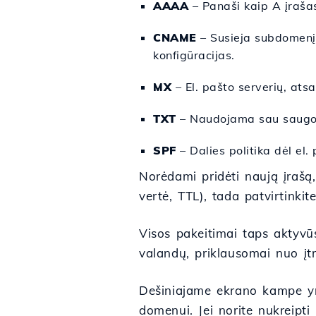
AAAA
– Panaši kaip A įraša
CNAME
– Susieja subdomenį
konfigūracijas.
MX
– El. pašto serverių, ats
TXT
– Naudojama sau saugos 
SPF
– Dalies politika dėl el.
Norėdami pridėti naują įrašą
vertė, TTL), tada patvirtinkit
Visos pakeitimai taps aktyvū
valandų, priklausomai nuo įtr
Dešiniajame ekrano kampe yr
domenui. Jei norite nukreipti