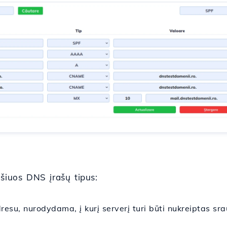
 šiuos DNS įrašų tipus:
esu, nurodydama, į kurį serverį turi būti nukreiptas sra