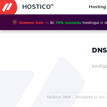
HOSTICO
™
Hosting
🌞
Summer Sale
— Iki
70% nuolaida
hostingui ir
DNS
Konfig
Peržiūros 2838
Atnaujinta 11 luni