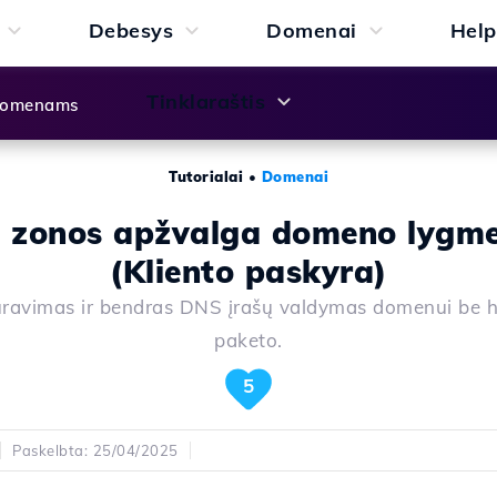
Debesys
Domenai
Help
Tinklaraštis
 domenams
Tutorialai
•
Domenai
 zonos apžvalga domeno lygme
(Kliento paskyra)
ūravimas ir bendras DNS įrašų valdymas domenui be h
paketo.
5
Paskelbta: 25/04/2025