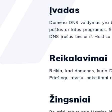
Įvadas
Domeno DNS valdymas yra būti
paštas ar kitos programos. Ši
DNS įrašus tiesiai iš Hostico
Reikalavimai
Reikia, kad domenas, kurio 
Priešingu atveju, pakeitimai n
Žingsniai
Po prisijungus prie Hostico 