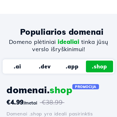
Populiarios domenai
Domeno plėtiniai
idealiai
tinka jūsų
verslo išryškinimui!
.ai
.dev
.app
.shop
domenai.
shop
PROMOCIJA
€4.99
€38.99
/metai
Domenai .shop yra ideali pasirinktis