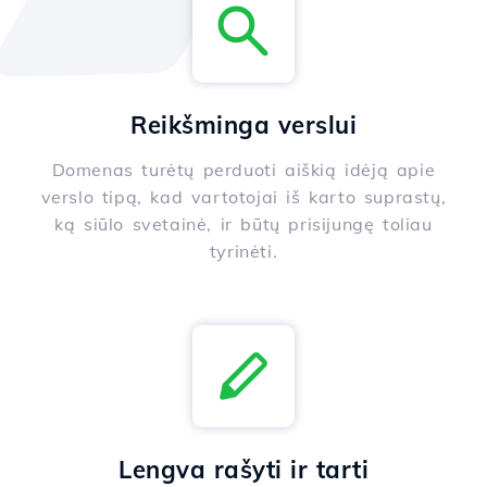
Reikšminga verslui
Domenas turėtų perduoti aiškią idėją apie
verslo tipą, kad vartotojai iš karto suprastų,
ką siūlo svetainė, ir būtų prisijungę toliau
tyrinėti.
Lengva rašyti ir tarti