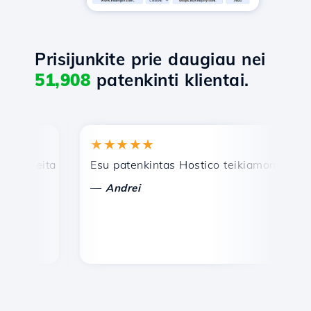
Prisijunkite prie daugiau nei
51,908
patenkinti klientai.
★★★★★
★
reita ir efektyvi techninė pagalba.
Esu patenkintas Hostico teikiamomis paslau
Sve
—
—
Andrei