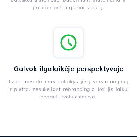
pritraukiant organinį srautą.
Galvok ilgalaikėje perspektyvoje
Tvari pavadinimas palaikys jūsų verslo augimą
ir plėtrą, nesukeliant rebranding'o, kai jis laikui
bėgant evoliucionuoja.