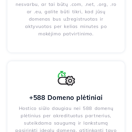
nesvarbu, ar tai būtų .com, .net, .org, .ro
ar .eu, galite būti tikri, kad jūsų
domenas bus užregistruotas ir
aktyvuotas per kelias minutes po
mokėjimo patvirtinimo.
+588 Domeno plėtiniai
Hostico siūlo daugiau nei 588 domenų
plėtinius per akredituotus partnerius,
suteikdama saugumą ir lankstumą
pasirinkti idealų domeną, atitinkantį tavo