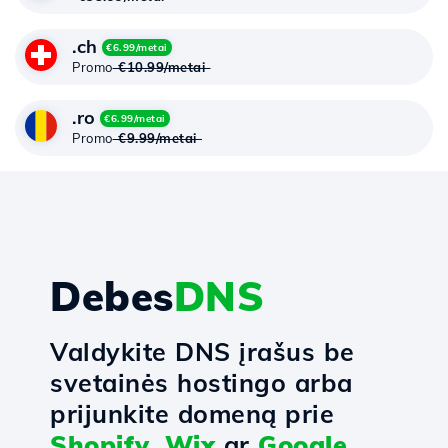
.ch
€6.99/metai
Promo
€10.99/metai
.ro
€6.99/metai
Promo
€9.99/metai
Debes
DNS
Valdykite DNS įrašus be
svetainės hostingo arba
prijunkite domeną prie
Shopify
,
Wix
ar
Google