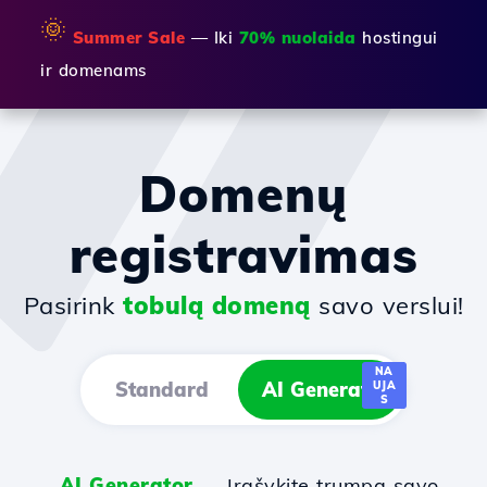
🌞
Summer Sale
— Iki
70% nuolaida
hostingui
ir domenams
Domenų
registravimas
Pasirink
tobulą domeną
savo verslui!
NA
Standard
AI Generator
UJA
S
AI Generator
— Įrašykite trumpą savo