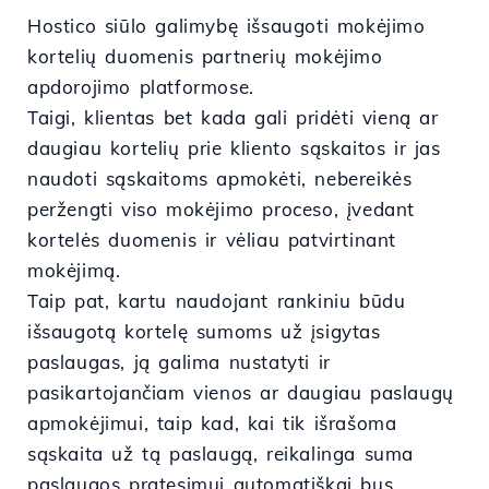
Hostico siūlo galimybę išsaugoti mokėjimo
kortelių duomenis partnerių mokėjimo
apdorojimo platformose.
Taigi, klientas bet kada gali pridėti vieną ar
daugiau kortelių prie kliento sąskaitos ir jas
naudoti sąskaitoms apmokėti, nebereikės
peržengti viso mokėjimo proceso, įvedant
kortelės duomenis ir vėliau patvirtinant
mokėjimą.
Taip pat, kartu naudojant rankiniu būdu
išsaugotą kortelę sumoms už įsigytas
paslaugas, ją galima nustatyti ir
pasikartojančiam vienos ar daugiau paslaugų
apmokėjimui, taip kad, kai tik išrašoma
sąskaita už tą paslaugą, reikalinga suma
paslaugos pratęsimui automatiškai bus