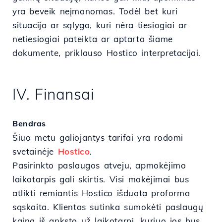
yra beveik neįmanomas. Todėl bet kuri
situacija ar sąlyga, kuri nėra tiesiogiai ar
netiesiogiai pateikta ar aptarta šiame
dokumente, priklauso Hostico interpretacijai.
IV. Finansai
Bendras
Šiuo metu galiojantys tarifai yra rodomi
svetainėje
Hostico
.
Pasirinkto paslaugos atveju, apmokėjimo
laikotarpis gali skirtis. Visi mokėjimai bus
atlikti remiantis Hostico išduota proforma
sąskaita. Klientas sutinka sumokėti paslaugų
kainą iš anksto už laikotarpį, kuriuo jos bus