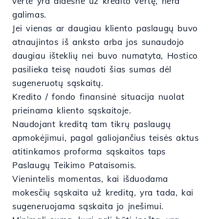
vertė yra didesnė už kredito vertę, nėra
galimas.
Jei vienas ar daugiau kliento paslaugų buvo
atnaujintos iš anksto arba jos sunaudojo
daugiau išteklių nei buvo numatyta, Hostico
pasilieka teisę naudoti šias sumas dėl
sugeneruotų sąskaitų.
Kredito / fondo finansinė situacija nuolat
prieinama kliento sąskaitoje.
Naudojant kreditą tam tikrų paslaugų
apmokėjimui, pagal galiojančius teisės aktus
atitinkamos proforma sąskaitos taps
Paslaugų Teikimo Pataisomis.
Vienintelis momentas, kai išduodama
mokesčių sąskaita už kreditą, yra tada, kai
sugeneruojama sąskaita jo įnešimui.