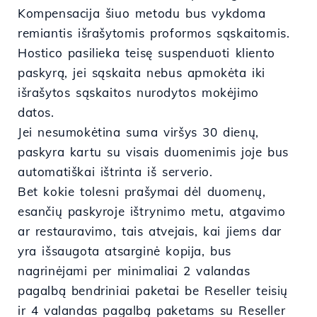
Kompensacija šiuo metodu bus vykdoma
remiantis išrašytomis proformos sąskaitomis.
Hostico pasilieka teisę suspenduoti kliento
paskyrą, jei sąskaita nebus apmokėta iki
išrašytos sąskaitos nurodytos mokėjimo
datos.
Jei nesumokėtina suma viršys 30 dienų,
paskyra kartu su visais duomenimis joje bus
automatiškai ištrinta iš serverio.
Bet kokie tolesni prašymai dėl duomenų,
esančių paskyroje ištrynimo metu, atgavimo
ar restauravimo, tais atvejais, kai jiems dar
yra išsaugota atsarginė kopija, bus
nagrinėjami per minimaliai 2 valandas
pagalbą bendriniai paketai be Reseller teisių
ir 4 valandas pagalbą paketams su Reseller