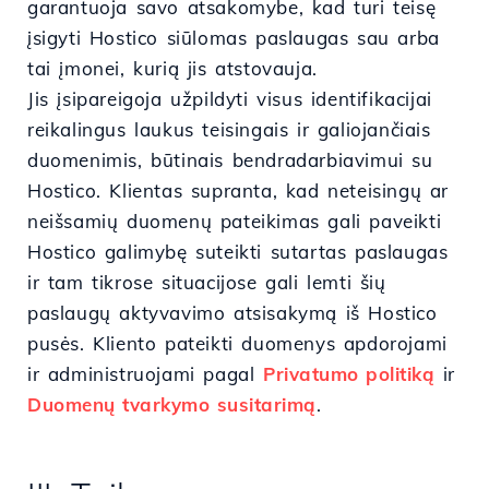
garantuoja savo atsakomybe, kad turi teisę
įsigyti Hostico siūlomas paslaugas sau arba
tai įmonei, kurią jis atstovauja.
Jis įsipareigoja užpildyti visus identifikacijai
reikalingus laukus teisingais ir galiojančiais
duomenimis, būtinais bendradarbiavimui su
Hostico. Klientas supranta, kad neteisingų ar
neišsamių duomenų pateikimas gali paveikti
Hostico galimybę suteikti sutartas paslaugas
ir tam tikrose situacijose gali lemti šių
paslaugų aktyvavimo atsisakymą iš Hostico
pusės. Kliento pateikti duomenys apdorojami
ir administruojami pagal
Privatumo politiką
ir
Duomenų tvarkymo susitarimą
.