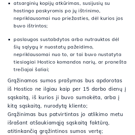
atsarginių kopijų atkūrimas, susijusių su
hostingo paskyromis po jų ištrinimo,
nepriklausomai nuo priežasties, dėl kurios jos
buvo ištrintos;
paslaugos sustabdytos arba nutrauktos dėl
šių sąlygų ir nuostatų pažeidimo,
nepriklausomai nuo to, ar tai buvo nustatyta
tiesiogiai Hostico komandos narių, ar pranešta
trečiajai šaliai;
Grąžinamos sumos prašymas bus apdorotas
iš Hostico ne ilgiau kaip per 15 darbo dienų į
sąskaitą, iš kurios ji buvo sumokėta, arba į
kitą sąskaitą, nurodytą kliento;
Grąžinimas bus patvirtintas jo atlikimo metu
išrašant atšaukiamąją sąskaitą faktūrą,
atitinkančią grąžintinos sumos vertę;