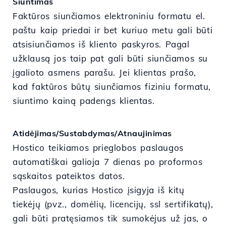
Siuntimas
Faktūros siunčiamos elektroniniu formatu el.
paštu kaip priedai ir bet kuriuo metu gali būti
atsisiunčiamos iš kliento paskyros. Pagal
užklausą jos taip pat gali būti siunčiamos su
įgalioto asmens parašu. Jei klientas prašo,
kad faktūros būtų siunčiamos fiziniu formatu,
siuntimo kainą padengs klientas.
Atidėjimas/Sustabdymas/Atnaujinimas
Hostico teikiamos prieglobos paslaugos
automatiškai galioja 7 dienas po proformos
sąskaitos pateiktos datos.
Paslaugos, kurias Hostico įsigyja iš kitų
tiekėjų (pvz., domėlių, licencijų, ssl sertifikatų),
gali būti pratęsiamos tik sumokėjus už jas, o