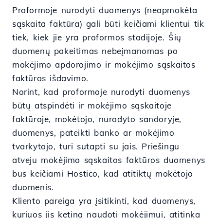
Proformoje nurodyti duomenys (neapmokėta
sąskaita faktūra) gali būti keičiami klientui tik
tiek, kiek jie yra proformos stadijoje. Šių
duomenų pakeitimas nebeįmanomas po
mokėjimo apdorojimo ir mokėjimo sąskaitos
faktūros išdavimo.
Norint, kad proformoje nurodyti duomenys
būtų atspindėti ir mokėjimo sąskaitoje
faktūroje, mokėtojo, nurodyto sandoryje,
duomenys, pateikti banko ar mokėjimo
tvarkytojo, turi sutapti su jais. Priešingu
atveju mokėjimo sąskaitos faktūros duomenys
bus keičiami Hostico, kad atitiktų mokėtojo
duomenis.
Kliento pareiga yra įsitikinti, kad duomenys,
kuriuos jis ketina naudoti mokėjimui, atitinka