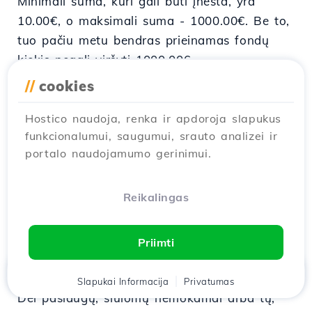
Minimali suma, kuri gali būti įnešta, yra
10.00€, o maksimali suma - 1000.00€. Be to,
tuo pačiu metu bendras prieinamas fondų
kiekis negali viršyti 1000.00€.
//
cookies
Akcijos
Hostico naudoja, renka ir apdoroja slapukus
Nemokamų produktų/paslaugų pasiūlymų
funkcionalumui, saugumui, srauto analizei ir
atveju, šie gali būti naudojami tik Hostico
portalo naudojamumo gerinimui.
įrangoje ir tinkle. Paslaugų perkėlimo į kitus
paslaugų teikėjus/registratorius atveju, klientui
Reikalingas
bus taikomi mokesčiai, atitinkantys šių
paslaugų aktyvavimą. Hostico pasilieka teisę
bet kuriuo metu nutraukti reklaminio
Priimti
pasiūlymo galiojimą.
Namai
Slapukai Informacija
Klientas
Krepšelis
Privatumas
Pokalbis
Meniu
Dėl paslaugų, siūlomų nemokamai arba tų,