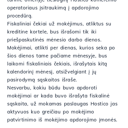
operatoriaus įsitraukimą į apdorojimo
procedūrą.
Fiskaliniai čekiai už mokėjimus, atliktus su
kreditine kortele, bus išrašomi tik iki
priešpaskutinės mėnesio darbo dienos.
Mokėjimai, atlikti per dienas, kurios seka po
šios dienos tame pačiame mėnesyje, bus
laikomi fiskaliniais čekiais, išrašytais kitą
kalendorinį mėnesį, atsižvelgiant į jų
pasirodymą sąskaitos išraše.
Nesvarbu, kokiu būdu buvo apdoroti
mokėjimai ar kada buvo išrašyta fiskalinė
sąskaita, už mokamas paslaugas Hostico jas
aktyvuos kuo greičiau po mokėjimo
patvirtinimo iš mokėjimo apdorojimo įmonės.