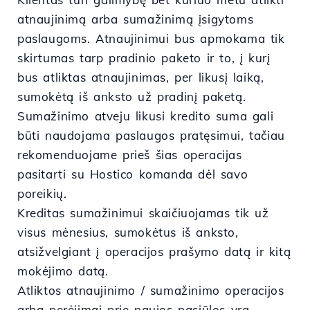
atnaujinimą arba sumažinimą įsigytoms
paslaugoms. Atnaujinimui bus apmokama tik
skirtumas tarp pradinio paketo ir to, į kurį
bus atliktas atnaujinimas, per likusį laiką,
sumokėtą iš anksto už pradinį paketą.
Sumažinimo atveju likusi kredito suma gali
būti naudojama paslaugos pratęsimui, tačiau
rekomenduojame prieš šias operacijas
pasitarti su Hostico komanda dėl savo
poreikių.
Kreditas sumažinimui skaičiuojamas tik už
visus mėnesius, sumokėtus iš anksto,
atsižvelgiant į operacijos prašymo datą ir kitą
mokėjimo datą.
Atliktos atnaujinimo / sumažinimo operacijos
arba perėjimai prie naujos pasiūlos yra