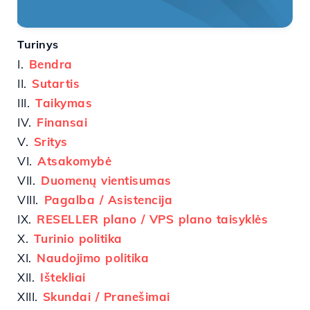
Turinys
I.
Bendra
II.
Sutartis
III.
Taikymas
IV.
Finansai
V.
Sritys
VI.
Atsakomybė
VII.
Duomenų vientisumas
VIII.
Pagalba / Asistencija
IX.
RESELLER plano / VPS plano taisyklės
X.
Turinio politika
XI.
Naudojimo politika
XII.
Ištekliai
XIII.
Skundai / Pranešimai