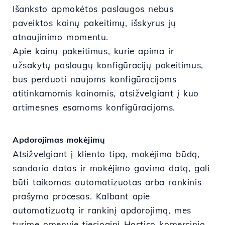
Išanksto apmokėtos paslaugos nebus
paveiktos kainų pakeitimų, išskyrus jų
atnaujinimo momentu.
Apie kainų pakeitimus, kurie apima ir
užsakytų paslaugų konfigūracijų pakeitimus,
bus perduoti naujoms konfigūracijoms
atitinkamomis kainomis, atsižvelgiant į kuo
artimesnes esamoms konfigūracijoms.
Apdorojimas mokėjimų
Atsižvelgiant į kliento tipą, mokėjimo būdą,
sandorio datos ir mokėjimo gavimo datą, gali
būti taikomas automatizuotas arba rankinis
prašymo procesas. Kalbant apie
automatizuotą ir rankinį apdorojimą, mes
turime omenyje tiesioginį Hostico komercinio