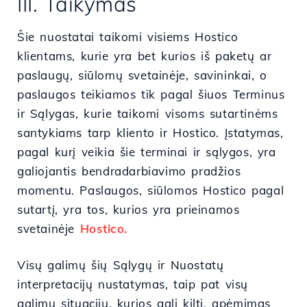
III. Taikymas
Šie nuostatai taikomi visiems Hostico
klientams, kurie yra bet kurios iš paketų ar
paslaugų, siūlomų svetainėje, savininkai, o
paslaugos teikiamos tik pagal šiuos Terminus
ir Sąlygas, kurie taikomi visoms sutartinėms
santykiams tarp kliento ir Hostico. Įstatymas,
pagal kurį veikia šie terminai ir sąlygos, yra
galiojantis bendradarbiavimo pradžios
momentu. Paslaugos, siūlomos Hostico pagal
sutartį, yra tos, kurios yra prieinamos
svetainėje
Hostico.
Visų galimų šių Sąlygų ir Nuostatų
interpretacijų nustatymas, taip pat visų
galimų situacijų, kurios gali kilti, apėmimas