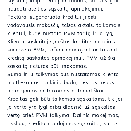
sąskaitą kaip kreditą ar fondus, kuriuos gali
naudoti ateities sąskaitų apmokėjimui.
Faktūra, sugeneruota kreditui įnešti,
vadovausis mokesčių teisės aktais, taikomais
klientui, kurie nustato PVM tarifą ir jo lygį.
Kliento sąskaitoje įneštas kreditas neapims
sumokėto PVM, tačiau naudojant ar taikant
kreditą sąskaitos apmokėjimui, PVM už šią
sąskaitą neturės būti mokamas.
Suma ir jų taikymas bus nustatomas kliento
ir atliekamas rankiniu būdu, nes jos nebus
naudojamos ar taikomos automatiškai.
Kreditas gali būti taikomas sąskaitoms, tik jei
jo vertė yra lygi arba didesnė už sąskaitos
vertę prieš PVM taikymą. Dalinis mokėjimas,
tiksliau, kredito naudojimas sąskaitai, kurios