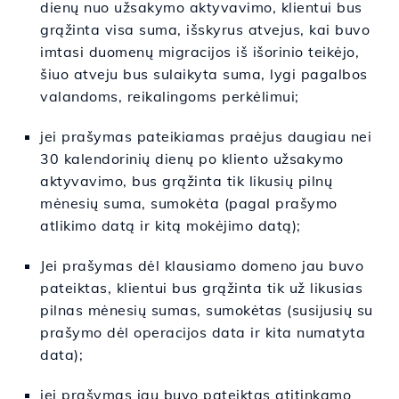
dienų nuo užsakymo aktyvavimo, klientui bus
grąžinta visa suma, išskyrus atvejus, kai buvo
imtasi duomenų migracijos iš išorinio teikėjo,
šiuo atveju bus sulaikyta suma, lygi pagalbos
valandoms, reikalingoms perkėlimui;
jei prašymas pateikiamas praėjus daugiau nei
30 kalendorinių dienų po kliento užsakymo
aktyvavimo, bus grąžinta tik likusių pilnų
mėnesių suma, sumokėta (pagal prašymo
atlikimo datą ir kitą mokėjimo datą);
Jei prašymas dėl klausiamo domeno jau buvo
pateiktas, klientui bus grąžinta tik už likusias
pilnas mėnesių sumas, sumokėtas (susijusių su
prašymo dėl operacijos data ir kita numatyta
data);
jei prašymas jau buvo pateiktas atitinkamo