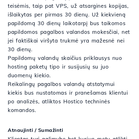
teisėmis, taip pat VPS, už atsargines kopijas,
išlaikytas per pirmas 30 dienų. Už kiekvieną
papildomą 30 dienų laikotarpį bus taikomos
papildomos pagalbos valandos mokesčiai, net
jei faktiškai viršyta trukmė yra mažesnė nei
30 dienų.
Papildomų valandų skaičius priklausys nuo
hosting paketų tipo ir susijusių su juo
duomenų kiekio.
Reikalingų pagalbos valandų atstatymui
kiekis bus nustatomas ir pranešamas klientui
po analizės, atliktos Hostico techninės
komandos.
Atnaujinti / Sumažinti
Klientas turi galimybę bet kuriuo metu atlikti