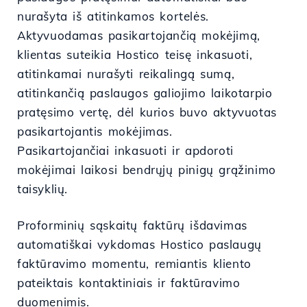
nurašyta iš atitinkamos kortelės.
Aktyvuodamas pasikartojančią mokėjimą,
klientas suteikia Hostico teisę inkasuoti,
atitinkamai nurašyti reikalingą sumą,
atitinkančią paslaugos galiojimo laikotarpio
pratęsimo vertę, dėl kurios buvo aktyvuotas
pasikartojantis mokėjimas.
Pasikartojančiai inkasuoti ir apdoroti
mokėjimai laikosi bendrųjų pinigų grąžinimo
taisyklių.
Proforminių sąskaitų faktūrų išdavimas
automatiškai vykdomas Hostico paslaugų
faktūravimo momentu, remiantis kliento
pateiktais kontaktiniais ir faktūravimo
duomenimis.