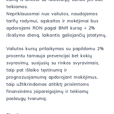
teikiamos.
Nepriklausomai nuo valiutos, naudojamos
tarifų rodymui, sąskaitos ir mokėjimai bus
apdorojami RON pagal BNR kursą + 2%
išrašymo dieną, laikantis galiojančių įstatymų.
Valiutos kursų pritaikymas su papildomu 2%
procentu tarnauja prevencijai bet kokių
svyravimų, susijusių su rinkos svyravimais,
taip pat išlaiko tęstinumą ir
prognozuojamumą apdorojant mokėjimus,
taip užtikrindamas atitiktį prisiimtoms
finansinėms įsipareigojimų ir teikiamų
paslaugų tvarumą.