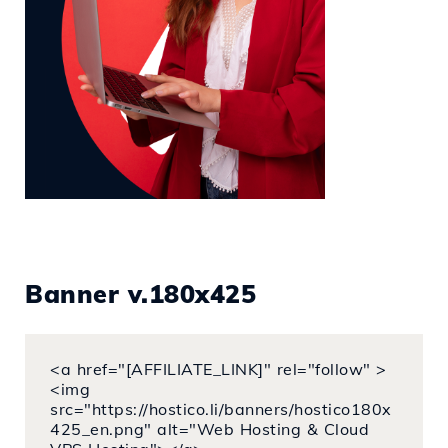
Banner v.180x425
<a href="[AFFILIATE_LINK]" rel="follow" >
<img
src="https://hostico.li/banners/hostico180x
425_en.png" alt="Web Hosting & Cloud