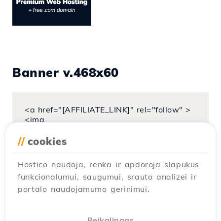
Banner v.468x60
<a href="[AFFILIATE_LINK]" rel="follow" >
<img
src="https://hostico.li/banners/hostico468x
60_en.png" alt="Web Hosting & Cloud VPS
//
cookies
Hosting"></a>
Hostico naudoja, renka ir apdoroja slapukus
funkcionalumui, saugumui, srauto analizei ir
portalo naudojamumo gerinimui.
Reikalingas