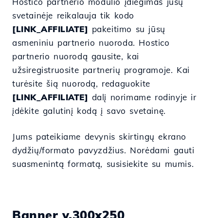
Hostico partnerio modulio įdiegimas jūsų
svetainėje reikalauja tik kodo
[LINK_AFFILIATE]
pakeitimo su jūsų
asmeniniu partnerio nuoroda. Hostico
partnerio nuorodą gausite, kai
užsiregistruosite partnerių programoje. Kai
turėsite šią nuorodą, redaguokite
[LINK_AFFILIATE]
dalį norimame rodinyje ir
įdėkite galutinį kodą į savo svetainę.
Jums pateikiame devynis skirtingų ekrano
dydžių/formato pavyzdžius. Norėdami gauti
suasmenintą formatą, susisiekite su mumis.
Banner v.300x250