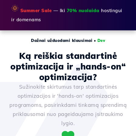
🌞
Summer Sale
— Iki
70% nuolaida
hostingui
ir domenams
Dažnai užduodami klausimai
•
Dev
Ką reiškia standartinė
optimizacija ir „hands-on“
optimizacija?
Sužinokite skirtumus tarp standartinės
optimizacijos ir 'hands-on' optimizacijos
programoms, pasirinkdami tinkamą sprendimą
priklausomai nuo pageidaujamo įsitraukimo
lygio.