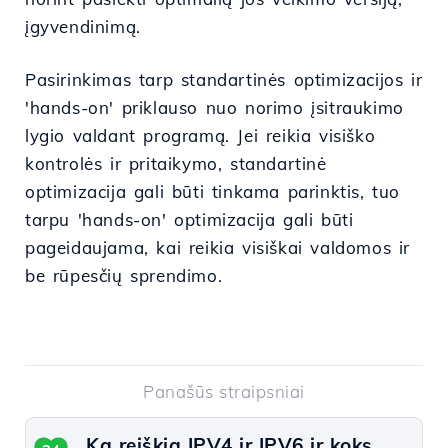
įgyvendinimą.
Pasirinkimas tarp standartinės optimizacijos ir
'hands-on' priklauso nuo norimo įsitraukimo
lygio valdant programą. Jei reikia visiško
kontrolės ir pritaikymo, standartinė
optimizacija gali būti tinkama parinktis, tuo
tarpu 'hands-on' optimizacija gali būti
pageidaujama, kai reikia visiškai valdomos ir
be rūpesčių sprendimo.
Panašūs straipsniai
Ką reiškia IPV4 ir IPV6 ir koks