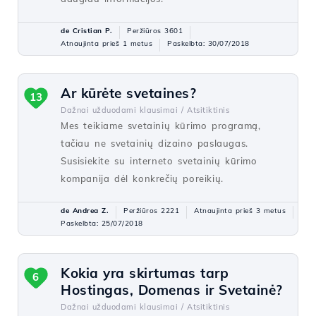
de Cristian P.
Peržiūros 3601
Atnaujinta prieš 1 metus
Paskelbta: 30/07/2018
Ar kūrėte svetaines?
13
Dažnai užduodami klausimai /
Atsitiktinis
Mes teikiame svetainių kūrimo programą,
tačiau ne svetainių dizaino paslaugas.
Susisiekite su interneto svetainių kūrimo
kompanija dėl konkrečių poreikių.
de Andrea Z.
Peržiūros 2221
Atnaujinta prieš 3 metus
Paskelbta: 25/07/2018
Kokia yra skirtumas tarp
6
Hostingas, Domenas ir Svetainė?
Dažnai užduodami klausimai /
Atsitiktinis