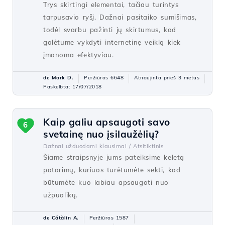
Trys skirtingi elementai, tačiau turintys
tarpusavio ryšį. Dažnai pasitaiko sumišimas,
todėl svarbu pažinti jų skirtumus, kad
galėtume vykdyti internetinę veiklą kiek
įmanoma efektyviau.
de Mark D.
Peržiūros 6648
Atnaujinta prieš 3 metus
Paskelbta: 17/07/2018
Kaip galiu apsaugoti savo
6
svetainę nuo įsilaužėlių?
Dažnai užduodami klausimai /
Atsitiktinis
Šiame straipsnyje jums pateiksime keletą
patarimų, kuriuos turėtumėte sekti, kad
būtumėte kuo labiau apsaugoti nuo
užpuolikų.
de Cătălin A.
Peržiūros 1587