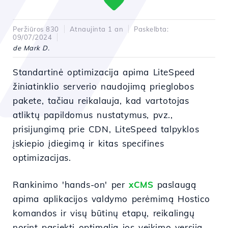
Peržiūros 830
Atnaujinta 1 an
Paskelbta:
09/07/2024
de Mark D.
Standartinė optimizacija apima LiteSpeed
žiniatinklio serverio naudojimą prieglobos
pakete, tačiau reikalauja, kad vartotojas
atliktų papildomus nustatymus, pvz.,
prisijungimą prie CDN, LiteSpeed talpyklos
įskiepio įdiegimą ir kitas specifines
optimizacijas.
Rankinimo 'hands-on' per
xCMS
paslaugą
apima aplikacijos valdymo perėmimą Hostico
komandos ir visų būtinų etapų, reikalingų
norint pasiekti optimalią jos veikimo versiją,