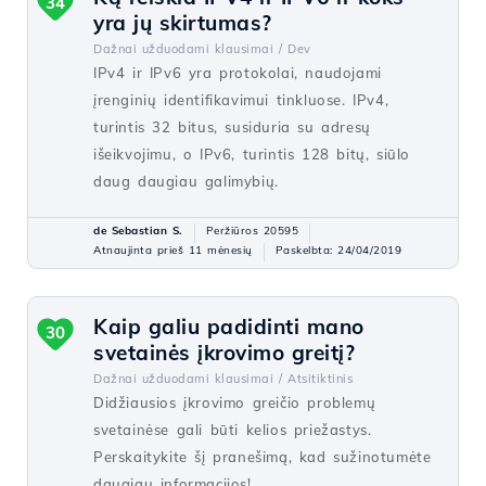
34
yra jų skirtumas?
Dažnai užduodami klausimai /
Dev
IPv4 ir IPv6 yra protokolai, naudojami
įrenginių identifikavimui tinkluose. IPv4,
turintis 32 bitus, susiduria su adresų
išeikvojimu, o IPv6, turintis 128 bitų, siūlo
daug daugiau galimybių.
de Sebastian S.
Peržiūros 20595
Atnaujinta prieš 11 mėnesių
Paskelbta: 24/04/2019
Kaip galiu padidinti mano
30
svetainės įkrovimo greitį?
Dažnai užduodami klausimai /
Atsitiktinis
Didžiausios įkrovimo greičio problemų
svetainėse gali būti kelios priežastys.
Perskaitykite šį pranešimą, kad sužinotumėte
daugiau informacijos!