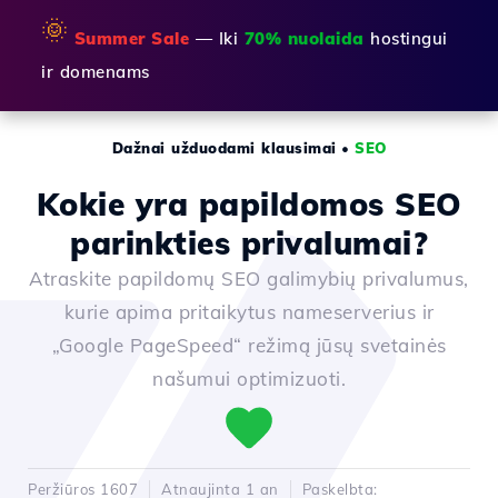
🌞
Summer Sale
— Iki
70% nuolaida
hostingui
ir domenams
Dažnai užduodami klausimai
•
SEO
Kokie yra papildomos SEO
parinkties privalumai?
Atraskite papildomų SEO galimybių privalumus,
kurie apima pritaikytus nameserverius ir
„Google PageSpeed“ režimą jūsų svetainės
našumui optimizuoti.
Peržiūros 1607
Atnaujinta 1 an
Paskelbta: