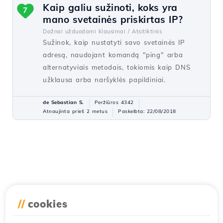
Kaip galiu sužinoti, koks yra
7
mano svetainės priskirtas IP?
Dažnai užduodami klausimai /
Atsitiktinis
Sužinok, kaip nustatyti savo svetainės IP
adresą, naudojant komandą "ping" arba
alternatyviais metodais, tokiomis kaip DNS
užklausa arba naršyklės papildiniai.
de Sebastian S.
Peržiūros 4342
Atnaujinta prieš 2 metus
Paskelbta: 22/08/2018
//
cookies