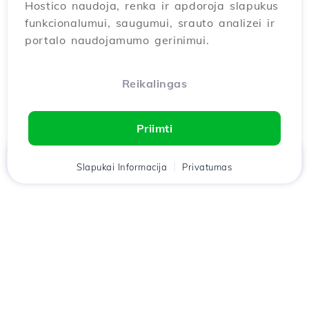
Hostico naudoja, renka ir apdoroja slapukus
funkcionalumui, saugumui, srauto analizei ir
portalo naudojamumo gerinimui.
Reikalingas
Priimti
Namai
Slapukai Informacija
Klientas
Krepšelis
Privatumas
Pokalbis
Meniu
Atsisiųskite
Hostico
programėlę