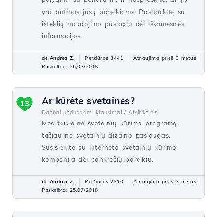
yra būtinas jūsų poreikiams. Pasitarkite su
išteklių naudojimo puslapiu dėl išsamesnės
informacijos.
de Andrea Z.
Peržiūros 3441
Atnaujinta prieš 3 metus
Paskelbta: 26/07/2018
Ar kūrėte svetaines?
13
Dažnai užduodami klausimai /
Atsitiktinis
Mes teikiame svetainių kūrimo programą,
tačiau ne svetainių dizaino paslaugas.
Susisiekite su interneto svetainių kūrimo
kompanija dėl konkrečių poreikių.
de Andrea Z.
Peržiūros 2210
Atnaujinta prieš 3 metus
Paskelbta: 25/07/2018