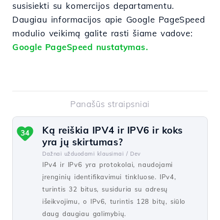
susisiekti
su komercijos departamentu.
Daugiau informacijos apie Google PageSpeed
modulio veikimą galite rasti šiame vadove:
Google PageSpeed nustatymas.
Panašūs straipsniai
Ką reiškia IPV4 ir IPV6 ir koks
34
yra jų skirtumas?
Dažnai užduodami klausimai /
Dev
IPv4 ir IPv6 yra protokolai, naudojami
įrenginių identifikavimui tinkluose. IPv4,
turintis 32 bitus, susiduria su adresų
išeikvojimu, o IPv6, turintis 128 bitų, siūlo
daug daugiau galimybių.