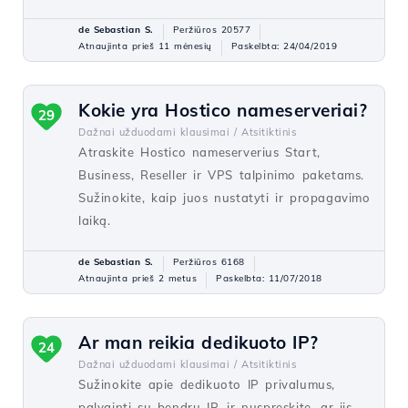
de Sebastian S.
Peržiūros 20577
Atnaujinta prieš 11 mėnesių
Paskelbta: 24/04/2019
Kokie yra Hostico nameserveriai?
29
Dažnai užduodami klausimai /
Atsitiktinis
Atraskite Hostico nameserverius Start,
Business, Reseller ir VPS talpinimo paketams.
Sužinokite, kaip juos nustatyti ir propagavimo
laiką.
de Sebastian S.
Peržiūros 6168
Atnaujinta prieš 2 metus
Paskelbta: 11/07/2018
Ar man reikia dedikuoto IP?
24
Dažnai užduodami klausimai /
Atsitiktinis
Sužinokite apie dedikuoto IP privalumus,
palyginti su bendru IP, ir nuspręskite, ar jis