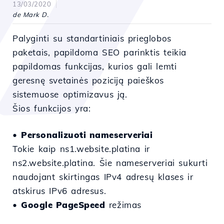
13/03/2020
de Mark D.
Palyginti su standartiniais prieglobos
paketais, papildoma SEO parinktis teikia
papildomas funkcijas, kurios gali lemti
geresnę svetainės poziciją paieškos
sistemuose optimizavus ją.
Šios funkcijos yra:
•
Personalizuoti nameserveriai
Tokie kaip ns1.website.platina ir
ns2.website.platina. Šie nameserveriai sukurti
naudojant skirtingas IPv4 adresų klases ir
atskirus IPv6 adresus.
•
Google PageSpeed
režimas