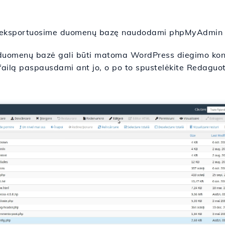
us, eksportuosime duomenų bazę naudodami phpMyAdmin 
uomenų bazė gali būti matoma WordPress diegimo konf
failą paspausdami ant jo, o po to spustelėkite Redaguot