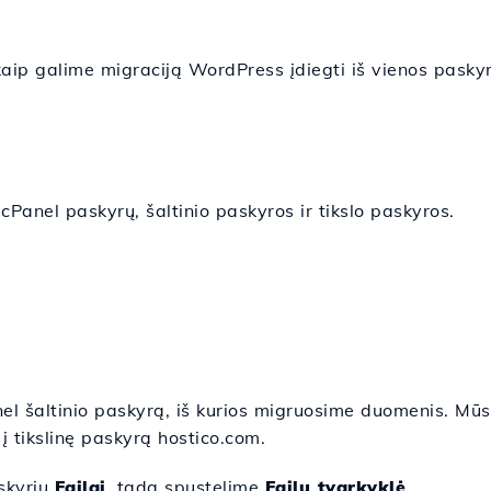
p galime migraciją WordPress įdiegti iš vienos paskyro
 cPanel paskyrų, šaltinio paskyros ir tikslo paskyros.
el šaltinio paskyrą, iš kurios migruosime duomenis. Mūs
 tikslinę paskyrą hostico.com.
skyrių
Failai
, tada spustelime
Failų tvarkyklė
.