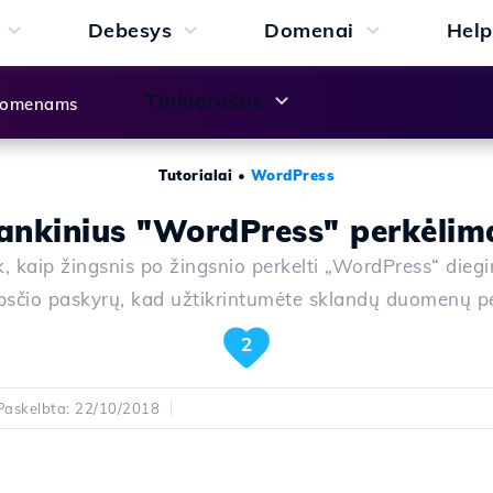
Debesys
Domenai
Help
Tinklaraštis
 domenams
Tutorialai
•
WordPress
ankinius "WordPress" perkėlim
, kaip žingsnis po žingsnio perkelti „WordPress“ dieg
bsčio paskyrų, kad užtikrintumėte sklandų duomenų p
2
Paskelbta: 22/10/2018