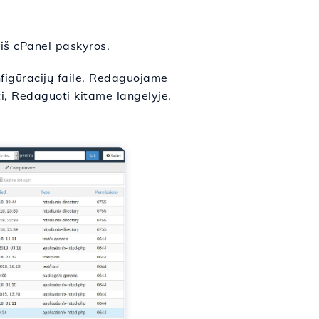
iš cPanel paskyros.
igūracijų faile. Redaguojame
i, Redaguoti kitame langelyje.