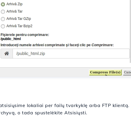
tsisiųsime lokaliai per failų tvarkyklę arba FTP klient
rchyvą, o tada spustelėkite Atsisiųsti.