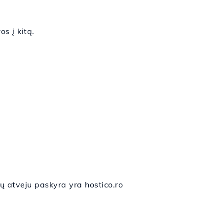
s į kitą.
ų atveju paskyra yra hostico.ro