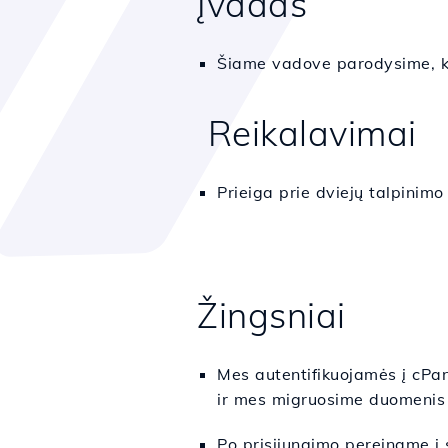
Įvadas
Šiame vadove parodysime, kai
Reikalavimai
Prieiga prie dviejų talpinimo
Žingsniai
Mes autentifikuojamės į cPan
ir mes migruosime duomenis į
Po prisijungimo pereiname į 