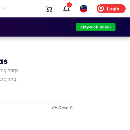
5
Login
aktyvuok dabar
as
imą tarp
erėjimą.
de Florin P.