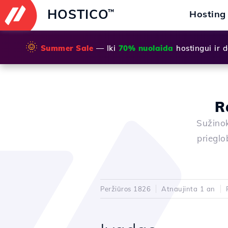
HOSTICO
™
Hosting
🌞
Summer Sale
— Iki
70% nuolaida
hostingui ir
R
Sužinok
prieglo
Peržiūros 1826
Atnaujinta 1 an