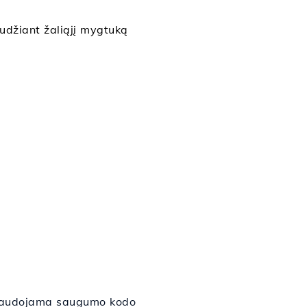
audžiant žaliąjį mygtuką
s naudojama saugumo kodo