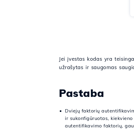
Jei įvestas kodas yra teising
užrašytas ir saugomas saugiai
Pastaba
Dviejų faktorių autentifikav
ir sukonfigūruotas, kiekvieno
autentifikavimo faktorių, ga