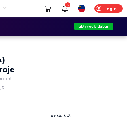
5
Login
aktyvuok dabar
A)
roje
norint
je.
de Mark D.