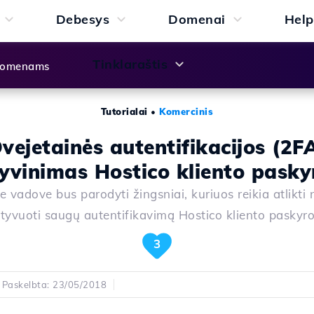
Debesys
Domenai
Help
Tinklaraštis
 domenams
Tutorialai
•
Komercinis
vejetainės autentifikacijos (2F
yvinimas Hostico kliento pasky
 vadove bus parodyti žingsniai, kuriuos reikia atlikti 
tyvuoti saugų autentifikavimą Hostico kliento paskyro
3
Paskelbta: 23/05/2018