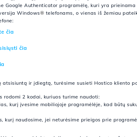
e Google Authenticator programėlę, kuri yra prieinama 
 versija Windows
®
telefonams, o vienas iš žemiau patei
efone:
te čia
sisiųsti čia
ia
 atsisiuntą ir įdiegtą, turėsime susieti Hostico kliento 
s rodomi 2 kodai, kuriuos turime naudoti:
das, kurį įvesime mobiliojoje programėlėje, kad būtų suk
s, kurį naudosime, jei neturėsime prieigos prie program