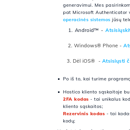
generavimui. Mes pasirinkom
pat Microsoft Authenticator
operacinės sistemos
jūsų tel
1. Android™ -
Atsisiųski
2.
Windows® Phone -
At
3. Dėl iOS® -
Atsisiųsti č
Po iš to, kai turime programą
Hostico kliento sąskaitoje bu
2FA kodas
- tai unikalus ko
kliento sąskaitos;
Rezervinis kodas
- tai koda
kodų;