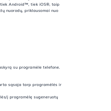
tiek Android™, tiek iOS®, taip
ktų nuorodų, priklausomai nuo
paskyrą su programėle telefone.
urta sąsaja tarp programėlės ir
ėlės/į programėlę sugeneruotų