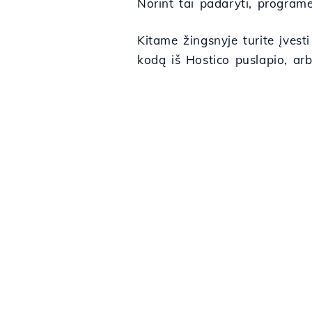
Norint tai padaryti, programė
Kitame žingsnyje turite įves
kodą iš Hostico puslapio, ar