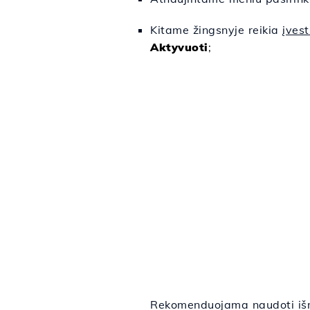
Kitame žingsnyje reikia
įvest
Aktyvuoti
;
Rekomenduojama naudoti išm