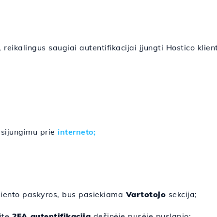
 reikalingus saugiai autentifikacijai įjungti Hostico klien
isijungimu prie
interneto;
kliento paskyros, bus pasiekiama
Vartotojo
sekcija;
ite
2FA autentifikacija
dešinėje pusėje puslapio;