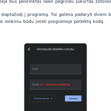
lėje bus pasirinktas laiko pagrindu sukurtas žetonas
ti slaptažodį į programą. Tai galima padaryti dviem
ba rankiniu būdu įvesti programoje pateiktą kodą.