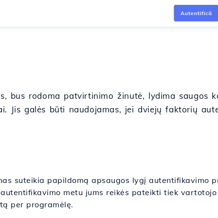
as, bus rodoma patvirtinimo žinutė, lydima saugos k
. Jis galės būti naudojamas, jei dviejų faktorių aute
imas suteikia papildomą apsaugos lygį autentifikavimo p
 autentifikavimo metu jums reikės pateikti tiek vartotojo
utą per programėlę.