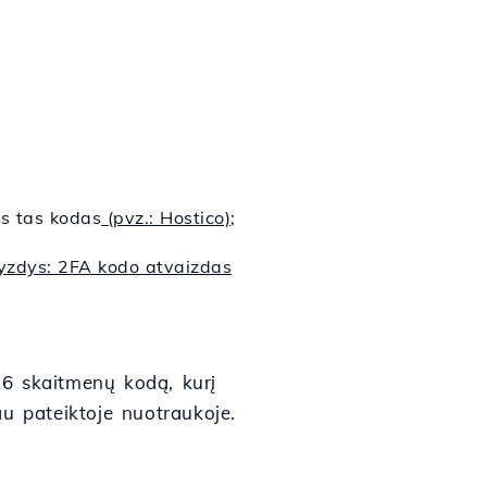
as tas kodas
(pvz.: Hostico)
;
yzdys: 2FA kodo atvaizdas
 6 skaitmenų kodą, kurį
u pateiktoje nuotraukoje.