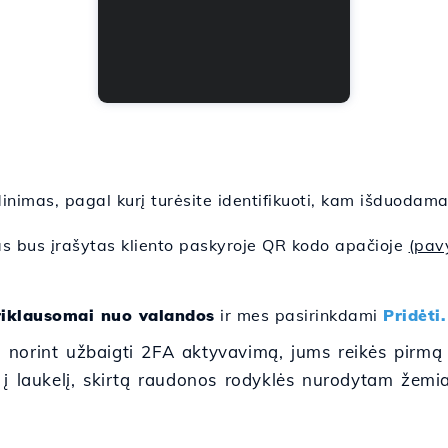
inimas, pagal kurį turėsite identifikuoti, kam išduodam
s bus įrašytas kliento paskyroje QR kodo apačioje
(pav
riklausomai nuo valandos
ir mes pasirinkdami
Pridėti.
 norint užbaigti 2FA aktyvavimą, jums reikės pirmą
 į laukelį, skirtą raudonos rodyklės nurodytam žemia