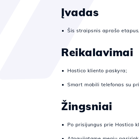
Įvadas
Šis straipsnis aprašo etapus,
Reikalavimai
Hostico kliento paskyra;
Smart mobili telefonas su pr
Žingsniai
Po prisijungus prie Hostico 
Atnaujintame meniu pasirink