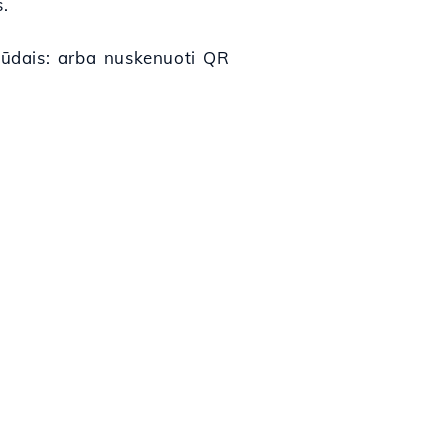
.
 būdais: arba nuskenuoti QR