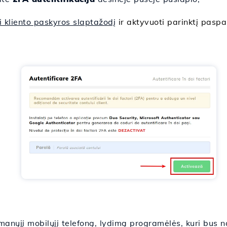
i kliento paskyros slaptažodį
ir aktyvuoti parinktį pasp
anųjį mobilųjį telefoną, lydimą programėlės, kuri bu