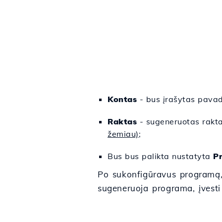
Kontas
- bus įrašytas pavad
Raktas
- sugeneruotas rakta
žemiau)
;
Bus bus palikta nustatyta
P
Po sukonfigūravus programą,
sugeneruoja programa, įvesti