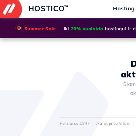
HOSTICO
™
Hosting
🌞
Summer Sale
— Iki
70% nuolaida
hostingui ir
D
akt
Šiame
ak
Peržiūros 1847
Atnaujinta 8 luni