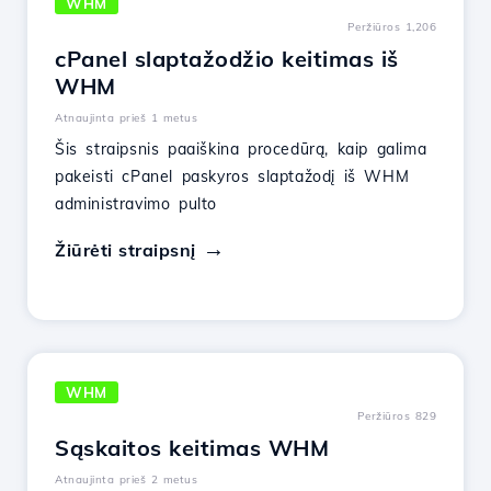
WHM
Peržiūros 1,206
cPanel slaptažodžio keitimas iš
WHM
Atnaujinta prieš 1 metus
Šis straipsnis paaiškina procedūrą, kaip galima
pakeisti cPanel paskyros slaptažodį iš WHM
administravimo pulto
Žiūrėti straipsnį
WHM
Peržiūros 829
Sąskaitos keitimas WHM
Atnaujinta prieš 2 metus