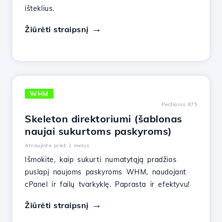
išteklius.
Žiūrėti straipsnį
WHM
Peržiūros 875
Skeleton direktoriumi (šablonas
naujai sukurtoms paskyroms)
Atnaujinta prieš 2 metus
Išmokite, kaip sukurti numatytąją pradžios
puslapį naujoms paskyroms WHM, naudojant
cPanel ir failų tvarkyklę. Paprasta ir efektyvu!
Žiūrėti straipsnį