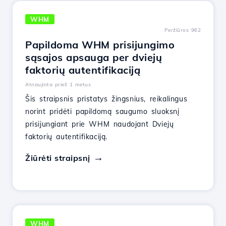
WHM
Peržiūros 962
Papildoma WHM prisijungimo
sąsajos apsauga per dviejų
faktorių autentifikaciją
Atnaujinta prieš 1 metus
Šis straipsnis pristatys žingsnius, reikalingus
norint pridėti papildomą saugumo sluoksnį
prisijungiant prie WHM naudojant Dviejų
faktorių autentifikaciją.
Žiūrėti straipsnį
WHM