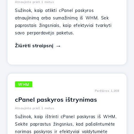
Atnaujinta prieš 1 metus
Sužinok, kaip atlikti cPanel paskyros
atnaujinimą arba sumažinimą iš WHM. Sek
paprastais žingsniais, kaip efektyviai tvarkyti
savo perpardavėjo paketus.
Žiūrėti straipsnį
WHM
Peržiūros 1,168
cPanel paskyros ištrynimas
Atnaujinta prieš 1 metus
Sužinok, kaip ištrinti cPanel paskyras iš WHM.
Sekite paprastus žingsnius, kad pašalintumėte
norimas paskyras ir efektyviai valdytumėte