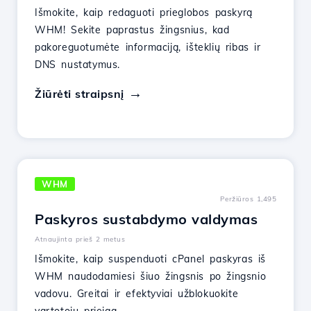
Išmokite, kaip redaguoti prieglobos paskyrą
WHM! Sekite paprastus žingsnius, kad
pakoreguotumėte informaciją, išteklių ribas ir
DNS nustatymus.
Žiūrėti straipsnį
WHM
Peržiūros 1,495
Paskyros sustabdymo valdymas
Atnaujinta prieš 2 metus
Išmokite, kaip suspenduoti cPanel paskyras iš
WHM naudodamiesi šiuo žingsnis po žingsnio
vadovu. Greitai ir efektyviai užblokuokite