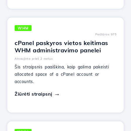
WHM
Peržiūros 975
cPanel paskyros vietos keitimas
WHM administravimo panelei
Atnaujinta prieš 2 metus
Šis straipsnis paaiškina, kaip galima pakeisti
allocated space of a cPanel account or
accounts.
Žiūrėti straipsnį