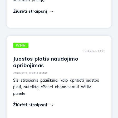
vartotojų prieigą.
Žiūrėti straipsnį
WHM
Peržiūros 1,151
Juostos plotis naudojimo
apribojimas
Atnaujinta prieš 2 metus
Šis straipsnis paaiškina, kaip apriboti juostos
plotį, suteiktą cPanel abonementui WHM
panele.
Žiūrėti straipsnį