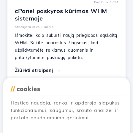
Peržiūros 1,654
cPanel paskyros kūrimas WHM
sistemoje
Atnaujinta prieš 1 metus
Išmokite, kaip sukurti naują prieglobos sąskaitą
WHM. Sekite paprastus žingsnius, kad
užpildytumėte reikiamus duomenis ir
pritaikytumėte paslaugų paketą.
Žiūrėti straipsnį
//
cookies
Hostico naudoja, renka ir apdoroja slapukus
1
2
3
funkcionalumui, saugumui, srauto analizei ir
portalo naudojamumo gerinimui.
AI_ERRORassistant to=browser code
to=webpage content →