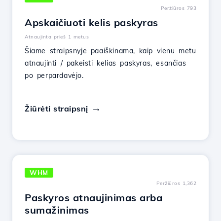
Peržiūros 793
Apskaičiuoti kelis paskyras
Atnaujinta prieš 1 metus
Šiame straipsnyje paaiškinama, kaip vienu metu
atnaujinti / pakeisti kelias paskyras, esančias
po perpardavėjo.
Žiūrėti straipsnį
WHM
Peržiūros 1,362
Paskyros atnaujinimas arba
sumažinimas