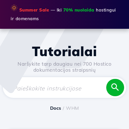
🌞
Summer Sale
— Iki
70% nuolaida
hostingui
ir domenams
Tutorialai
Naršykite tarp daugiau nei 700 Hostico
dokumentacijos straipsnių
Docs
/ WHM