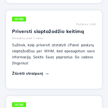
WHM
Peržiūros 1,341
Priversti slaptažodžio keitimą
Atnaujinta prieš 2 metus
Sužinok, kaip priversti atstatyti cPanel paskyrų
slaptažodžius per WHM, kad apsaugotum savo
informaciją. Sekite šiuos paprastus šio vadovo
žingsnius!
Žiūrėti straipsnį
WHM