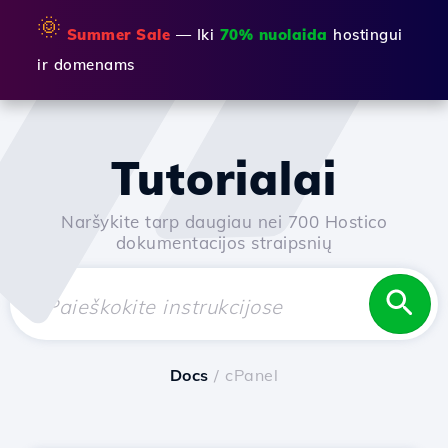
🌞
Summer Sale
— Iki
70% nuolaida
hostingui
ir domenams
Tutorialai
Naršykite tarp daugiau nei 700 Hostico
dokumentacijos straipsnių
Docs
/ cPanel