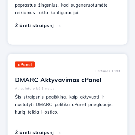
paprastus žingsnius, kad sugeneruotumėte
reikiamus rakto konfigūracijai.
Žiūrėti straipsnį
cPanel
Peržiūros 1,193
DMARC Aktyvavimas cPanel
Atnaujinta prieš 1 metus
Šis straipsnis paaiškina, kaip aktyvuoti ir
nustatyti DMARC politiką cPanel priegloboje,
kurią teikia Hostico.
Žiūrėti straipsnį