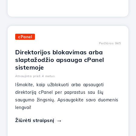
cPanel
Peržiūros 945
Direktorijos blokavimas arba
slaptažodžio apsauga cPanel
sistemoje
Atnaujinta prieš 4 metus
Išmokite, kaip užblokuoti arba apsaugoti
direktoriją cPanel per paprastus sau šių
saugumo žingsnių. Apsaugokite savo duomenis
lengvai!
Žiūrėti straipsnį