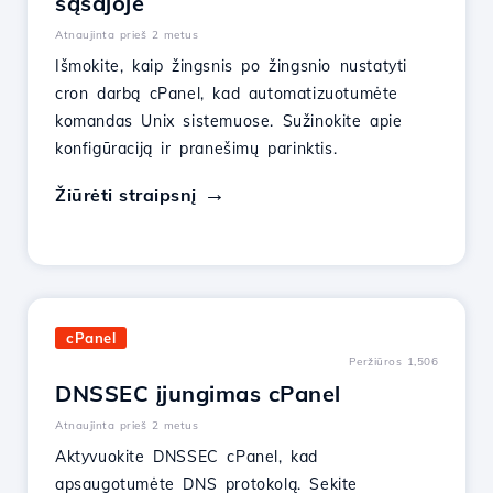
sąsajoje
Atnaujinta prieš 2 metus
Išmokite, kaip žingsnis po žingsnio nustatyti
cron darbą cPanel, kad automatizuotumėte
komandas Unix sistemuose. Sužinokite apie
konfigūraciją ir pranešimų parinktis.
Žiūrėti straipsnį
cPanel
Peržiūros 1,506
DNSSEC įjungimas cPanel
Atnaujinta prieš 2 metus
Aktyvuokite DNSSEC cPanel, kad
apsaugotumėte DNS protokolą. Sekite