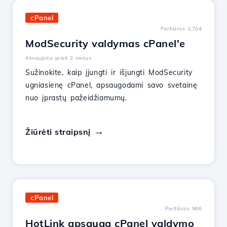
cPanel
Peržiūros 1,704
ModSecurity valdymas cPanel'e
Atnaujinta prieš 2 metus
Sužinokite, kaip įjungti ir išjungti ModSecurity
ugniasienę cPanel, apsaugodami savo svetainę
nuo įprastų pažeidžiamumų.
Žiūrėti straipsnį
cPanel
Peržiūros 966
HotLink apsauga cPanel valdymo