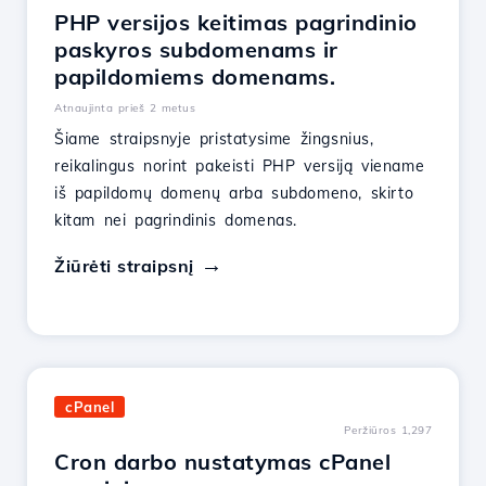
PHP versijos keitimas pagrindinio
paskyros subdomenams ir
papildomiems domenams.
Atnaujinta prieš 2 metus
Šiame straipsnyje pristatysime žingsnius,
reikalingus norint pakeisti PHP versiją viename
iš papildomų domenų arba subdomeno, skirto
kitam nei pagrindinis domenas.
Žiūrėti straipsnį
cPanel
Peržiūros 1,297
Cron darbo nustatymas cPanel