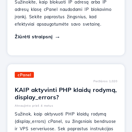
Sužinokite, kaip blokuoti IP adresą arba IP
adresų klasę cPanel naudodami IP blokavimo
įrankį. Sekite paprastus žingsnius, kad
efektyviai apsaugotumėte savo svetainę.
Žiūrėti straipsnį
cPanel
Peržiūros 1,020
KAIP aktyvinti PHP klaidų rodymą,
display_errors?
Atnaujinta prieš 4 metus
Sužinok, kaip aktyvuoti PHP klaidų rodymą
(display_errors) cPanel, su žingsniais bendruose
ir VPS serveriuose. Sek paprastus instrukcijas