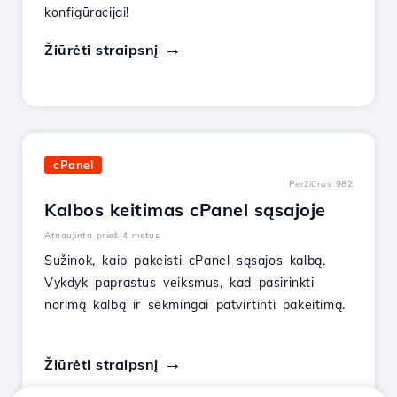
konfigūracijai!
Žiūrėti straipsnį
cPanel
Peržiūros 982
Kalbos keitimas cPanel sąsajoje
Atnaujinta prieš 4 metus
Sužinok, kaip pakeisti cPanel sąsajos kalbą.
Vykdyk paprastus veiksmus, kad pasirinkti
norimą kalbą ir sėkmingai patvirtinti pakeitimą.
Žiūrėti straipsnį