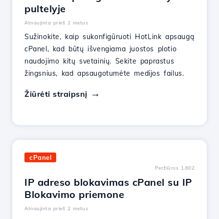
pultelyje
Atnaujinta prieš 2 metus
Sužinokite, kaip sukonfigūruoti HotLink apsaugą
cPanel, kad būtų išvengiama juostos plotio
naudojimo kitų svetainių. Sekite paprastus
žingsnius, kad apsaugotumėte medijos failus.
Žiūrėti straipsnį
cPanel
Peržiūros 1,602
IP adreso blokavimas cPanel su IP
Blokavimo priemone
Atnaujinta prieš 2 metus