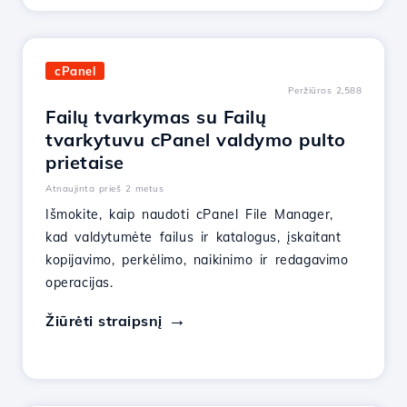
cPanel
Peržiūros 2,588
Failų tvarkymas su Failų
tvarkytuvu cPanel valdymo pulto
prietaise
Atnaujinta prieš 2 metus
Išmokite, kaip naudoti cPanel File Manager,
kad valdytumėte failus ir katalogus, įskaitant
kopijavimo, perkėlimo, naikinimo ir redagavimo
operacijas.
Žiūrėti straipsnį