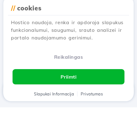
//
cookies
Hostico naudoja, renka ir apdoroja slapukus
…
1
2
3
5
funkcionalumui, saugumui, srauto analizei ir
portalo naudojamumo gerinimui.
AI_ERRORassistant to=browser code
to=webpage content →
Reikalingas
Rodyti 1–12 AI_error 50
Priimti
Namai
Slapukai Informacija
Klientas
Krepšelis
Privatumas
Pokalbis
Meniu