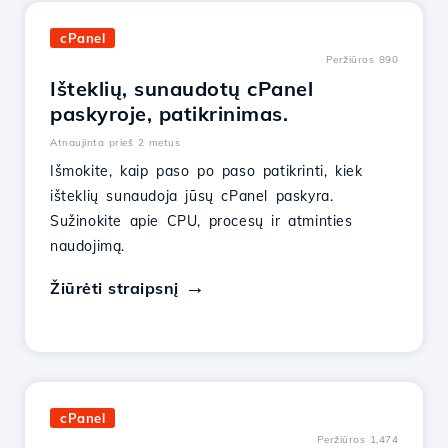
cPanel
Peržiūros 890
Išteklių, sunaudotų cPanel
paskyroje, patikrinimas.
Atnaujinta prieš 2 metus
Išmokite, kaip paso po paso patikrinti, kiek
išteklių sunaudoja jūsų cPanel paskyra.
Sužinokite apie CPU, procesų ir atminties
naudojimą.
Žiūrėti straipsnį
cPanel
Peržiūros 1,474