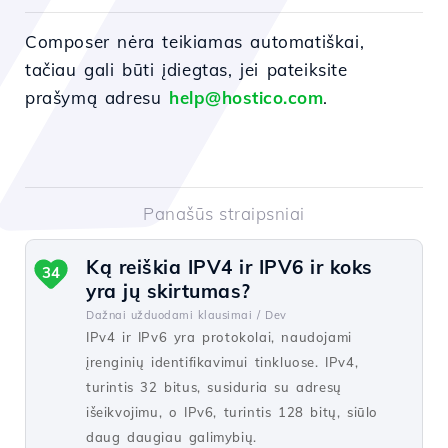
Composer nėra teikiamas automatiškai,
tačiau gali būti įdiegtas, jei pateiksite
prašymą adresu
help@hostico.com
.
Panašūs straipsniai
Ką reiškia IPV4 ir IPV6 ir koks
34
yra jų skirtumas?
Dažnai užduodami klausimai /
Dev
IPv4 ir IPv6 yra protokolai, naudojami
įrenginių identifikavimui tinkluose. IPv4,
turintis 32 bitus, susiduria su adresų
išeikvojimu, o IPv6, turintis 128 bitų, siūlo
daug daugiau galimybių.