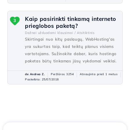
Kaip pasirinkti tinkamą interneto
3
prieglobos paketą?
Dažnai užduodami klausimai /
Atsitiktinis
Skirtingai nuo kitų paslaugų, WebHosting'as
yra sukurtas taip, kad teiktų planus visiems
vartotojams. Sužinokite dabar, kuris hostingo
paketas būtų tinkamas jūsų vykdomai veiklai.
de Andrea Z.
Peržiūros 3254
Atnaujinta prieš 1 metus
Paskelbta: 25/07/2018