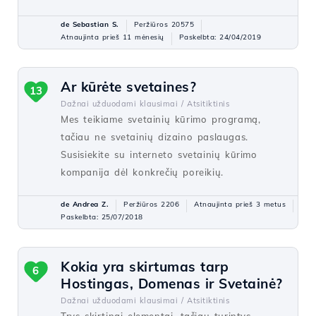
de Sebastian S.
Peržiūros 20575
Atnaujinta prieš 11 mėnesių
Paskelbta: 24/04/2019
Ar kūrėte svetaines?
13
Dažnai užduodami klausimai /
Atsitiktinis
Mes teikiame svetainių kūrimo programą,
tačiau ne svetainių dizaino paslaugas.
Susisiekite su interneto svetainių kūrimo
kompanija dėl konkrečių poreikių.
de Andrea Z.
Peržiūros 2206
Atnaujinta prieš 3 metus
Paskelbta: 25/07/2018
Kokia yra skirtumas tarp
6
Hostingas, Domenas ir Svetainė?
Dažnai užduodami klausimai /
Atsitiktinis