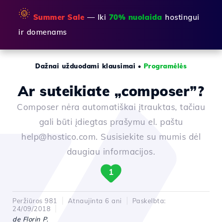
🌞
Summer Sale
— Iki
70% nuolaida
hostingui
ir domenams
Dažnai užduodami klausimai
•
Programėlės
Ar suteikiate „composer”?
Composer nėra automatiškai įtrauktas, tačiau
gali būti įdiegtas prašymu el. paštu
help@hostico.com. Susisiekite su mumis dėl
daugiau informacijos.
1
Peržiūros 981
Atnaujinta 6 ani
Paskelbta:
24/09/2018
de Florin P.