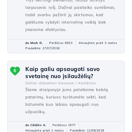
Trys skirtingi elementai, tačiau turintys
tarpusavio ryšį. Dažnai pasitaiko sumišimas,
todėl svarbu pažinti jų skirtumus, kad
galėtume vykdyti internetinę veiklą kiek
įmanoma efektyviau.
de Mark D.
Peržiūros 6633
Atnaujinta prieš 3 metus
Paskelbta: 17/07/2018
Kaip galiu apsaugoti savo
6
svetainę nuo įsilaužėlių?
Dažnai užduodami klausimai /
Atsitiktinis
Šiame straipsnyje jums pateiksime keletą
patarimų, kuriuos turėtumėte sekti, kad
būtumėte kuo labiau apsaugoti nuo
užpuolikų.
de Cătălin A.
Peržiūros 1577
Atnaujinta prieš 1 metus
Paskelbta: 11/06/2019