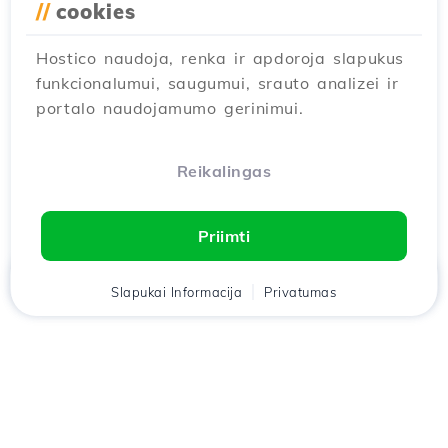
//
cookies
Hostico naudoja, renka ir apdoroja slapukus
funkcionalumui, saugumui, srauto analizei ir
portalo naudojamumo gerinimui.
Reikalingas
Priimti
Namai
Slapukai Informacija
Klientas
Krepšelis
Privatumas
Pokalbis
Meniu
Atsisiųskite
Hostico
programėlę