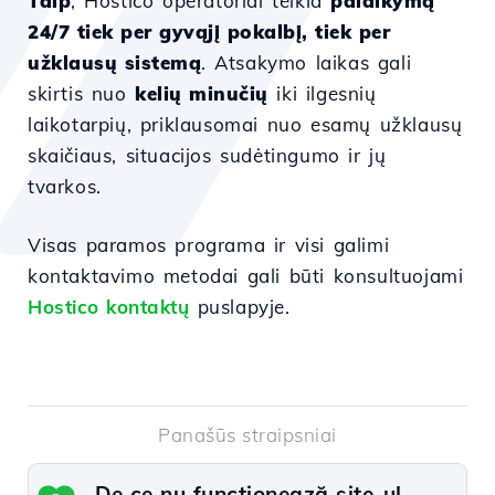
Taip
, Hostico operatoriai teikia
palaikymą
24/7 tiek per gyvąjį pokalbį, tiek per
užklausų sistemą
. Atsakymo laikas gali
skirtis nuo
kelių minučių
iki ilgesnių
laikotarpių, priklausomai nuo esamų užklausų
skaičiaus, situacijos sudėtingumo ir jų
tvarkos.
Visas paramos programa ir visi galimi
kontaktavimo metodai gali būti konsultuojami
Hostico kontaktų
puslapyje.
Panašūs straipsniai
De ce nu funcționează site-ul