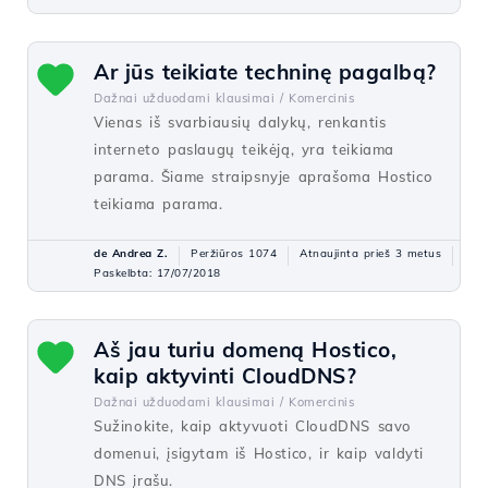
Ar jūs teikiate techninę pagalbą?
Dažnai užduodami klausimai /
Komercinis
Vienas iš svarbiausių dalykų, renkantis
interneto paslaugų teikėją, yra teikiama
parama. Šiame straipsnyje aprašoma Hostico
teikiama parama.
de Andrea Z.
Peržiūros 1074
Atnaujinta prieš 3 metus
Paskelbta: 17/07/2018
Aš jau turiu domeną Hostico,
kaip aktyvinti CloudDNS?
Dažnai užduodami klausimai /
Komercinis
Sužinokite, kaip aktyvuoti CloudDNS savo
domenui, įsigytam iš Hostico, ir kaip valdyti
DNS įrašu.