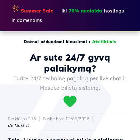
🌞
Summer Sale
— Iki
70% nuolaida
hostingui
ir domenams
Dažnai užduodami klausimai
•
Atsitiktinis
Ar sute 24/7 gyvą
palaikymą?
Turite 24/7 techninę pagalbą per live chat ir
Hostico bilietų sistemą.
Peržiūros 315
Paskelbta: 12/05/2026
de Mark D.