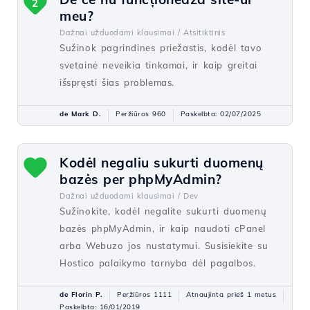
2
meu?
Dažnai užduodami klausimai /
Atsitiktinis
Sužinok pagrindines priežastis, kodėl tavo
svetainė neveikia tinkamai, ir kaip greitai
išspręsti šias problemas.
de Mark D.
Peržiūros 960
Paskelbta: 02/07/2025
Kodėl negaliu sukurti duomenų
bazės per phpMyAdmin?
Dažnai užduodami klausimai /
Dev
Sužinokite, kodėl negalite sukurti duomenų
bazės phpMyAdmin, ir kaip naudoti cPanel
arba Webuzo jos nustatymui. Susisiekite su
Hostico palaikymo tarnyba dėl pagalbos.
de Florin P.
Peržiūros 1111
Atnaujinta prieš 1 metus
Paskelbta: 16/01/2019