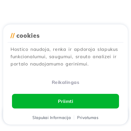
//
cookies
Hostico naudoja, renka ir apdoroja slapukus
funkcionalumui, saugumui, srauto analizei ir
portalo naudojamumo gerinimui.
Reikalingas
Priimti
Namai
Slapukai Informacija
Klientas
Krepšelis
Privatumas
Pokalbis
Meniu