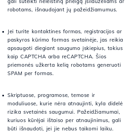
gali suteikti neleistiną prieigą įsilaužėliams ar
robotams, išnaudojant jų pažeidžiamumus.
Jei turite kontaktines formas, registracijos ar
paskyros kūrimo formas svetainėje, jas reikia
apsaugoti diegiant saugumo įskiepius, tokius
kaip CAPTCHA arba reCAPTCHA. Šios
priemonės užkerta kelią robotams generuoti
SPAM per formas.
Skriptuose, programose, temose ir
moduliuose, kurie nėra atnaujinti, kyla didelė
rizika svetainės saugumui. Pažeidžiamumai,
kuriuos kūrėjai ištaiso per atnaujinimus, gali
būti išnaudoti, jei jie nebus taikomi laiku.