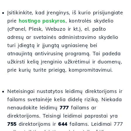
Įsitikinkite, kad įrenginys, iš kurio prisijungiate
prie
hostingo paskyros
, kontrolės skydelio
(cPanel, Plesk, Webuzo ir kt.), el. pašto
adresų ar svetainės administravimo skydelio
turi įdiegtą ir įjungtą ugniasienę bei
atnaujintą antivirusinę programą. Tai padeda
užkirsti kelią įrenginio užkrėtimui ir duomenų,
prie kurių turite prieigą, kompromitavimui.
Neteisingai nustatytos leidimų direktorijoms ir
failams svetainėje kelia didelę riziką. Niekada
nenaudokite leidimų
777
failams ar
direktorijoms. Teisingi leidimai paprastai yra
755
direktorijoms ir
644
failams. Leidimai 777