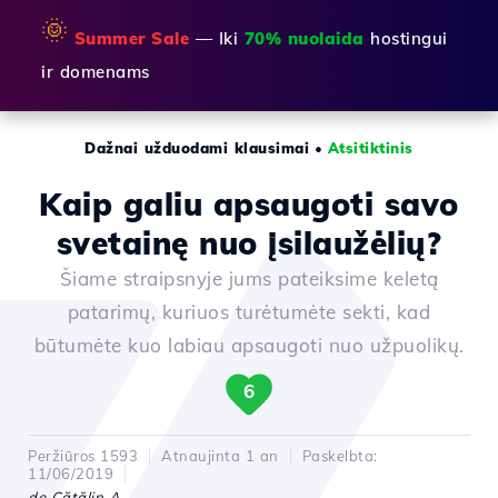
🌞
Summer Sale
— Iki
70% nuolaida
hostingui
ir domenams
Dažnai užduodami klausimai
•
Atsitiktinis
Kaip galiu apsaugoti savo
svetainę nuo įsilaužėlių?
Šiame straipsnyje jums pateiksime keletą
patarimų, kuriuos turėtumėte sekti, kad
būtumėte kuo labiau apsaugoti nuo užpuolikų.
6
Peržiūros 1593
Atnaujinta 1 an
Paskelbta:
11/06/2019
de Cătălin A.