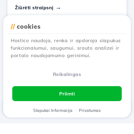
Žiūrėti straipsnį
//
cookies
Hostico naudoja, renka ir apdoroja slapukus
1
2
funkcionalumui, saugumui, srauto analizei ir
portalo naudojamumo gerinimui.
AI_ERRORassistant to=browser code
to=webpage content →
Reikalingas
Rodyti 1–12 AI_error 13
Priimti
Namai
Slapukai Informacija
Klientas
Krepšelis
Privatumas
Pokalbis
Meniu