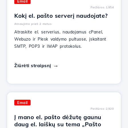
Email
Peržiūros 1,954
Kokį el. pašto serverį naudojate?
Atnaujinta prieš 2 metus
Atraskite el. serverius, naudojamus cPanel,
Webuzo ir Plesk valdymo pultuose, įskaitant
SMTP, POP3 ir IMAP protokolus.
Žiūrėti straipsnį
Email
Peržiūros 2,920
Į mano el. pašto dėžutę gaunu
daug el. laiškų su tema „Pašto