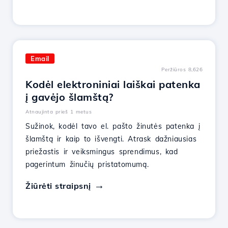
Email
Peržiūros 8,626
Kodėl elektroniniai laiškai patenka
į gavėjo šlamštą?
Atnaujinta prieš 1 metus
Sužinok, kodėl tavo el. pašto žinutės patenka į
šlamštą ir kaip to išvengti. Atrask dažniausias
priežastis ir veiksmingus sprendimus, kad
pagerintum žinučių pristatomumą.
Žiūrėti straipsnį