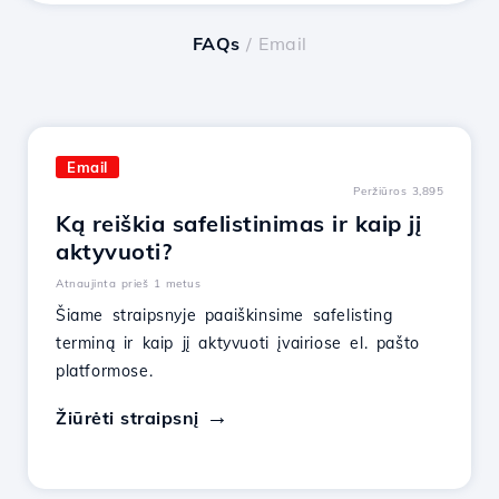
FAQs
/ Email
Email
Peržiūros 3,895
Ką reiškia safelistinimas ir kaip jį
aktyvuoti?
Atnaujinta prieš 1 metus
Šiame straipsnyje paaiškinsime safelisting
terminą ir kaip jį aktyvuoti įvairiose el. pašto
platformose.
Žiūrėti straipsnį