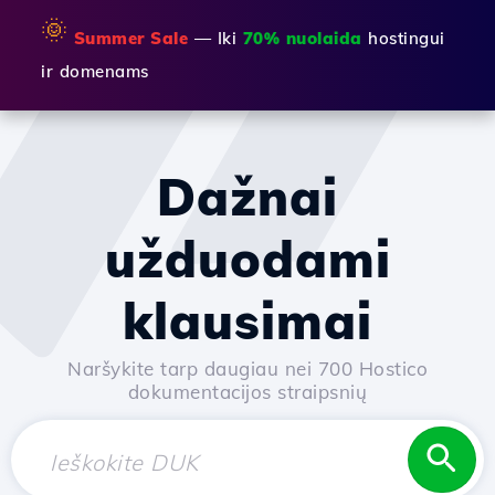
🌞
Summer Sale
— Iki
70% nuolaida
hostingui
ir domenams
Dažnai
užduodami
klausimai
Naršykite tarp daugiau nei 700 Hostico
dokumentacijos straipsnių