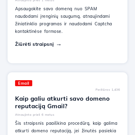
Atnaujinta prieš 1 metus
Apsaugokite savo domeną nuo SPAM
naudodami įrenginių saugumą, atnaujindami
žiniatinklio programas ir naudodami Captcha
kontaktinėse formose.
Žiūrėti straipsnį
Email
Peržiūros 1,436
Kaip galiu atkurti savo domeno
reputaciją Gmail?
Atnaujinta prieš 6 metus
Šis straipsnis paaiškina procedūrą, kaip galima
atkurti domeno reputaciją, jei žinutės pasiekia