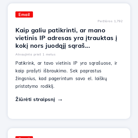
Email
Peržiūros 1,792
Kaip galiu patikrinti, ar mano
vietinis IP adresas yra įtrauktas į
kokį nors juodąjį sąraš...
Atnaujinta prieš 1 metus
Patikrink, ar tavo vietinis IP yra sąrašuose, ir
kaip prašyti išbraukimo. Sek paprastus
žingsnius, kad pagerintum savo el. laiškų
pristatymo rodiklį.
Žiūrėti straipsnį