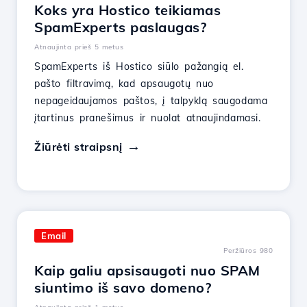
Koks yra Hostico teikiamas
SpamExperts paslaugas?
Atnaujinta prieš 5 metus
SpamExperts iš Hostico siūlo pažangią el.
pašto filtravimą, kad apsaugotų nuo
nepageidaujamos paštos, į talpyklą saugodama
įtartinus pranešimus ir nuolat atnaujindamasi.
Žiūrėti straipsnį
Email
Peržiūros 980
Kaip galiu apsisaugoti nuo SPAM
siuntimo iš savo domeno?