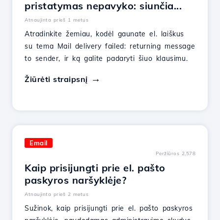
pristatymas nepavyko: siunčia...
Atnaujinta prieš 1 metus
Atradinkite žemiau, kodėl gaunate el. laiškus
su tema Mail delivery failed: returning message
to sender, ir ką galite padaryti šiuo klausimu.
Žiūrėti straipsnį
Email
Peržiūros 2,578
Kaip prisijungti prie el. pašto
paskyros naršyklėje?
Atnaujinta prieš 2 metus
Sužinok, kaip prisijungti prie el. pašto paskyros