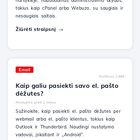
naršyklėje, naudodamas administravimo skydus,
tokius kaip cPanel arba Webuzo, su saugiais ir
nesaugiais saitais.
Žiūrėti straipsnį
Email
Peržiūros 2,996
Kaip galiu pasiekti savo el. pašto
dėžutes?
Atnaujinta prieš 1 metus
Sužinokite, kaip pasiekti el. pašto dėžutes per
webmail arba el. pašto klientus, tokius kaip
Outlook ir Thunderbird. Naudingi nustatymo
vadovai, įskaitant ir „Android“.