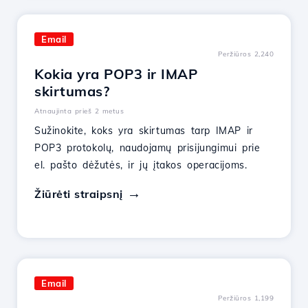
Email
Peržiūros 2,240
Kokia yra POP3 ir IMAP
skirtumas?
Atnaujinta prieš 2 metus
Sužinokite, koks yra skirtumas tarp IMAP ir
POP3 protokolų, naudojamų prisijungimui prie
el. pašto dėžutės, ir jų įtakos operacijoms.
Žiūrėti straipsnį
Email
Peržiūros 1,199