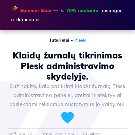
🌞
Summer Sale
— Iki
70% nuolaida
hostingui
ir domenams
Tutorialai
•
Plesk
Klaidų žurnalų tikrinimas
Plesk administravimo
skydelyje.
Sužinokite, kaip patikrinti klaidų žurnalą Plesk
administravimo panelei, greitai ir efektyviai
pasiekdami reikiamus nustatymus jo valdymui.
Peržiūros 783
Atnaujinta 2 ani
Paskelbta: