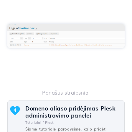
Panašūs straipsniai
Domeno aliaso pridėjimas Plesk
4
administravimo panelei
Tutorialai /
Plesk
Šiame tutoriale parodysime, kaip pridėti