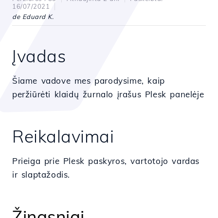
16/07/2021
de Eduard K.
Įvadas
Šiame vadove mes parodysime, kaip
peržiūrėti klaidų žurnalo įrašus Plesk panelėje
Reikalavimai
Prieiga prie Plesk paskyros, vartotojo vardas
ir slaptažodis.
Žingsniai