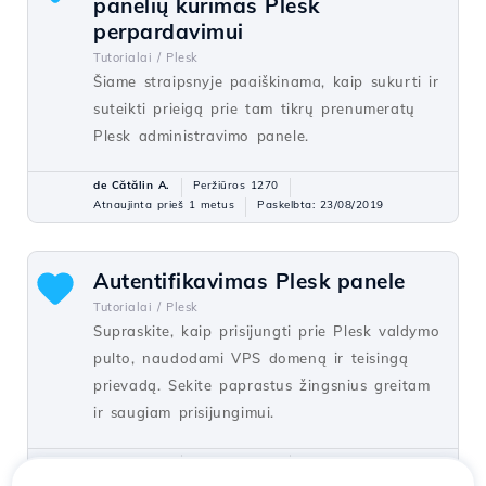
panelių kūrimas Plesk
perpardavimui
Tutorialai /
Plesk
Šiame straipsnyje paaiškinama, kaip sukurti ir
suteikti prieigą prie tam tikrų prenumeratų
Plesk administravimo panele.
de Cătălin A.
Peržiūros 1270
Atnaujinta prieš 1 metus
Paskelbta: 23/08/2019
Autentifikavimas Plesk panele
Tutorialai /
Plesk
Supraskite, kaip prisijungti prie Plesk valdymo
pulto, naudodami VPS domeną ir teisingą
prievadą. Sekite paprastus žingsnius greitam
ir saugiam prisijungimui.
de Cătălin A.
Peržiūros 1218
Atnaujinta prieš 1 metus
Paskelbta: 15/07/2021