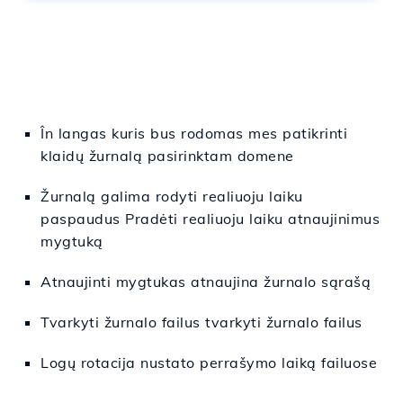
În
langas
kuris bus rodomas
mes
patikrinti
klaidų žurnalą pasirinktam domene
Žurnalą galima rodyti realiuoju laiku
paspaudus Pradėti realiuoju laiku atnaujinimus
mygtuką
Atnaujinti mygtukas atnaujina žurnalo sąrašą
Tvarkyti žurnalo failus tvarkyti žurnalo failus
Logų rotacija nustato perrašymo laiką failuose