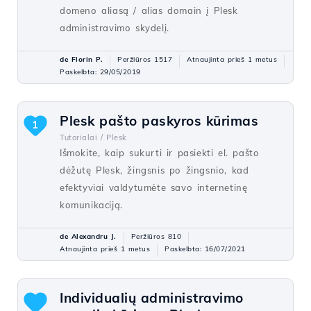
domeno aliasą / alias domain į Plesk
administravimo skydelį.
de Florin P.
Peržiūros 1517
Atnaujinta prieš 1 metus
Paskelbta: 29/05/2019
Plesk pašto paskyros kūrimas
1
Tutorialai /
Plesk
Išmokite, kaip sukurti ir pasiekti el. pašto
dėžutę Plesk, žingsnis po žingsnio, kad
efektyviai valdytumėte savo internetinę
komunikaciją.
de Alexandru J.
Peržiūros 810
Atnaujinta prieš 1 metus
Paskelbta: 16/07/2021
Individualių administravimo