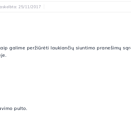
askelbta: 25/11/2017
ip galime peržiūrėti laukiančių siuntimo pranešimų sąr
je.
vimo pulto.