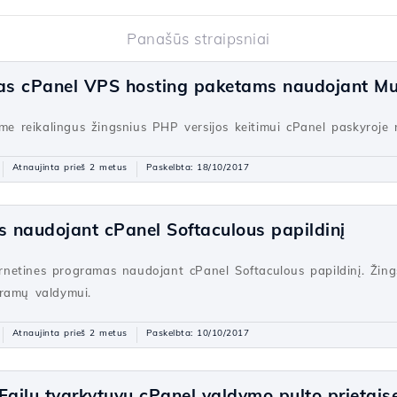
Panašūs straipsniai
mas cPanel VPS hosting paketams naudojant M
sime reikalingus žingsnius PHP versijos keitimui cPanel paskyroj
Atnaujinta prieš 2 metus
Paskelbta: 18/10/2017
 naudojant cPanel Softaculous papildinį
ternetines programas naudojant cPanel Softaculous papildinį. Žin
gramų valdymui.
Atnaujinta prieš 2 metus
Paskelbta: 10/10/2017
Failų tvarkytuvu cPanel valdymo pulto prietais