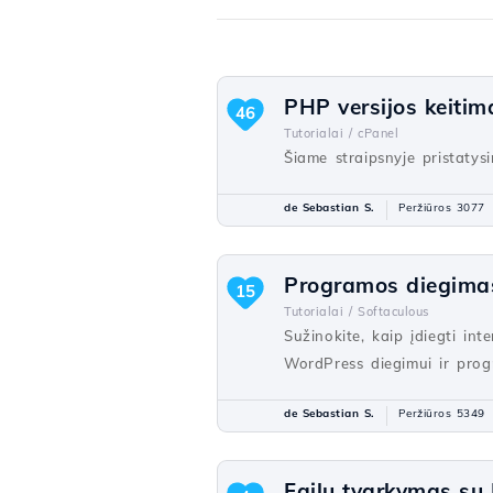
PHP versijos keiti
46
Tutorialai /
cPanel
Šiame straipsnyje pristaty
de Sebastian S.
Peržiūros 3077
Programos diegimas
15
Tutorialai /
Softaculous
Sužinokite, kaip įdiegti in
WordPress diegimui ir pro
de Sebastian S.
Peržiūros 5349
Failų tvarkymas su 