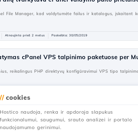
el File Manager, kad valdytumėte failus ir katalogus, įskaitant k
Atnaujinta prieš 2 metus
Paskelbta: 30/05/2019
atymas cPanel VPS talpinimo paketuose per Mul
snius, reikalingus PHP direktyvų konfigūravimui VPS tipo talpin
Atnaujinta prieš 2 metus
Paskelbta: 26/10/2017
//
cookies
Hostico naudoja, renka ir apdoroja slapukus
aleidimas bendrojo naudojimo serveriuose su 
funkcionalumui, saugumui, srauto analizei ir portalo
naudojamumo gerinimui.
gramą bendruosiuose serveriuose su cPanel! Išsamus žingsnis po
 kintamųjų nustatymą.