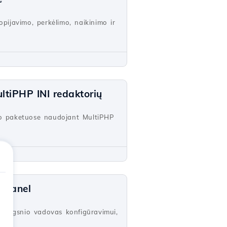
opijavimo, perkėlimo, naikinimo ir
tiPHP INI redaktorių
imo paketuose naudojant MultiPHP
cPanel
 žingsnio vadovas konfigūravimui,