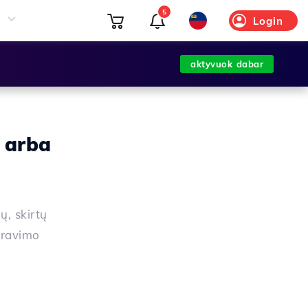
5
Login
aktyvuok dabar
 arba
ų, skirtų
travimo