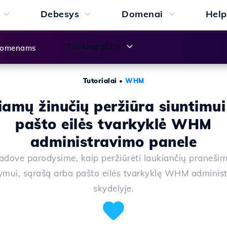
Debesys
Domenai
Help
Tinklaraštis
 domenams
Tutorialai
•
WHM
iamų žinučių peržiūra siuntimui
pašto eilės tvarkyklė WHM
administravimo panele
dove parodysime, kaip peržiūrėti laukiančių pranešim
tymui, sąrašą arba pašto eilės tvarkyklę WHM adminis
skydelyje.