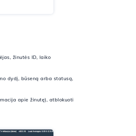
ėjas, žinutės ID, laiko
imo dydį, būseną arba statusą,
macija apie žinutę), atblokuoti