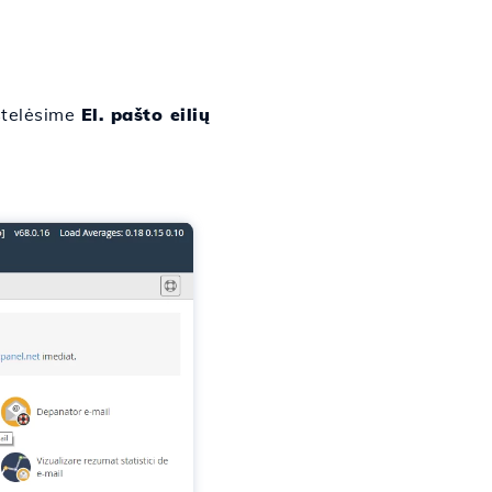
stelėsime
El. pašto eilių