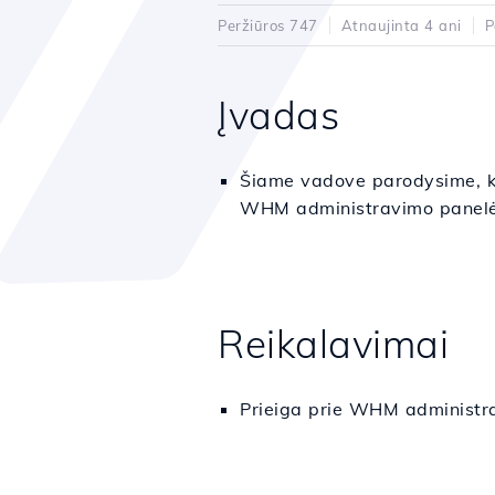
Peržiūros 747
Atnaujinta 4 ani
P
Įvadas
Šiame vadove parodysime, ka
WHM administravimo panelė
Reikalavimai
Prieiga prie WHM administra