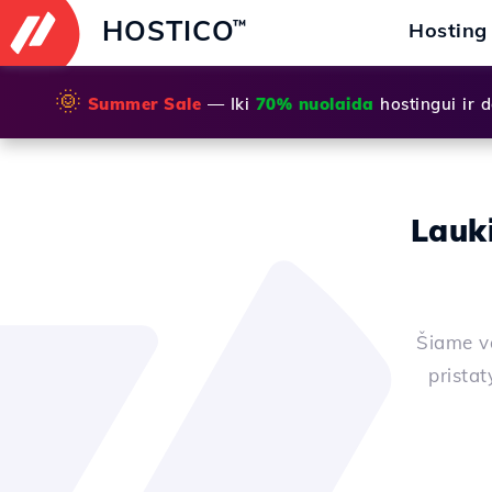
HOSTICO
™
Hosting
🌞
Summer Sale
— Iki
70% nuolaida
hostingui ir
Lauk
Šiame va
prista