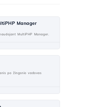
ultiPHP Manager
e naudojant MultiPHP Manager.
gsnis po žingsnio vadovas
e