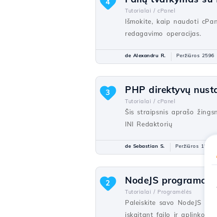
4
Tutorialai /
cPanel
Išmokite, kaip naudoti cPan
redagavimo operacijas.
de Alexandru R.
Peržiūros 2596
PHP direktyvų nust
3
Tutorialai /
cPanel
Šis straipsnis aprašo žing
INI Redaktorių
de Sebastian S.
Peržiūros 1568
NodeJS programos p
2
Tutorialai /
Programėlės
Paleiskite savo NodeJS pro
įskaitant failo ir aplinkos