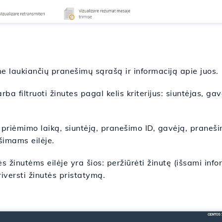
 laukiančių pranešimų sąrašą ir informaciją apie juos.
ba filtruoti žinutes pagal kelis kriterijus: siuntėjas, gav
 priėmimo laiką, siuntėją, pranešimo ID, gavėją, praneš
šimams eilėje.
žinutėms eilėje yra šios: peržiūrėti žinutę (išsami infor
priversti žinutės pristatymą.