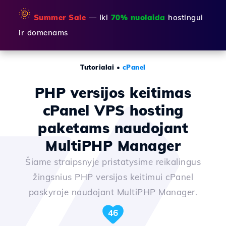
🌞
Summer Sale
— Iki
70% nuolaida
hostingui
ir domenams
Tutorialai
•
cPanel
PHP versijos keitimas
cPanel VPS hosting
paketams naudojant
MultiPHP Manager
Šiame straipsnyje pristatysime reikalingus
žingsnius PHP versijos keitimui cPanel
paskyroje naudojant MultiPHP Manager.
46