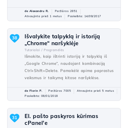
de Alexandru R.
Peržiūros 2851
Atnaujinta prieš 1 metus
Paskelbta: 14/09/2017
Išvalykite talpyklą ir istoriją
38
„Chrome“ naršyklėje
Tutorialai /
Programėlės
Išmokite, kaip ištrinti istoriją ir talpyklą iš
„Google Chrome“, naudojant kombinaciją
Ctrl+Shift+Delete. Pamokėlė apima paprastus
veiksmus ir taikymą kitose naršyklėse.
de Florin P.
Peržiūros 7005
Atnaujinta prieš 5 metus
Paskelbta: 08/01/2018
El. pašto paskyros kūrimas
31
cPanel'e