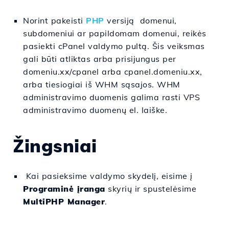
Norint pakeisti
PHP
versiją domenui,
subdomeniui ar papildomam domenui, reikės
pasiekti cPanel valdymo pultą. Šis veiksmas
gali būti atliktas arba prisijungus per
domeniu.xx/cpanel arba cpanel.domeniu.xx,
arba tiesiogiai iš WHM sąsajos. WHM
administravimo duomenis galima rasti VPS
administravimo duomenų el. laiške.
Žingsniai
Kai pasieksime valdymo skydelį, eisime į
Programinė įranga
skyrių ir spustelėsime
MultiPHP Manager
.