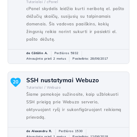
Tutorialai /
cPanel
cPanel skydelis leidžia kurti neribotą el. pašto
dėžučių skaičių, susijusių su talpinamais
domenais. Šis vadovas paaiškins, kokių
žingsnių reikia norint sukurti ir pasiekti el.
pašto dėžutę.
de Cătălin A.
Peržiūros 5932
Atnaujinta prieš 2 metus
Paskelbta: 28/06/2017
SSH nustatymai Webuzo
20
Tutorialai /
Webuzo
Šiame pamokoje sužinosite, kaip užblokuoti
SSH prieigą prie Webuzo serverio,
aktyvuojant ryšį ir sukonfigūruojant reikiamą
prievadą.
de Alexandru R.
Peržiūros 1530
Atnaujinta prieš 1 metus
Paskelbta: 12/06/2018