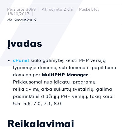
Peržiūros 3069
Atnaujinta 2 ani
Paskelbta:
18/10/2017
de Sebastian S.
Įvadas
cPanel
siūlo galimybę keisti PHP versiją
lygmenyje domeno, subdomeno ir papildomo
domeno per
MultiPHP Manager
.
Priklausomai nuo įdiegtų programų
reikalavimų arba sukurtų svetainių, galima
pasirinkti iš didžiųjų PHP versijų, tokių kaip:
5.5, 5.6, 7.0, 7.1, 8.0.
Reikalavimai