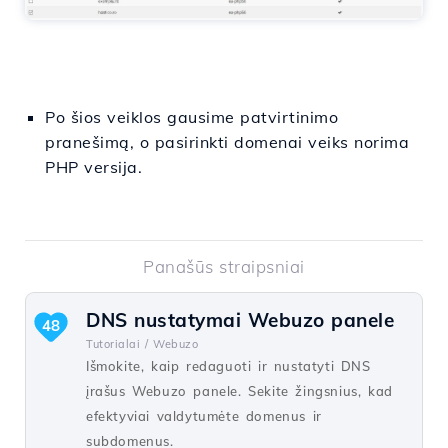
Po šios veiklos gausime patvirtinimo
pranešimą, o pasirinkti domenai veiks norima
PHP versija.
Panašūs straipsniai
DNS nustatymai Webuzo panele
48
Tutorialai /
Webuzo
Išmokite, kaip redaguoti ir nustatyti DNS
įrašus Webuzo panele. Sekite žingsnius, kad
efektyviai valdytumėte domenus ir
subdomenus.