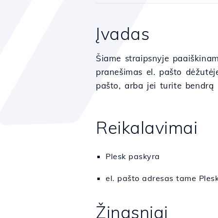
Įvadas
Šiame straipsnyje paaiškinami
pranešimas el. pašto dėžutėje
pašto, arba jei turite bendrą 
Reikalavimai
Plesk paskyra
el. pašto adresas tame Ples
Žingsniai