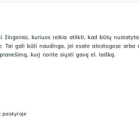
 žingsniai, kuriuos reikia atlikti, kad būtų nustaty
. Tai gali būti naudinga, jei esate atostogose arba n
pranešimą, kurį norite siųsti gavę el. laišką.
k paskyroje