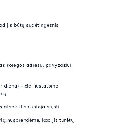
kad jis būtų sudėtingesnis
tas kolegos adresu, pavyzdžiui,
er dieną) - čia nustatome
eną
atsakiklis nustoja siųsti
urią nusprendėme, kad jis turėtų