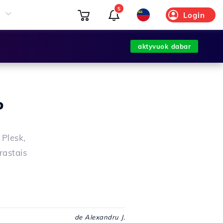
5
Login
aktyvuok dabar
o
 Plesk,
rastais
de Alexandru J.