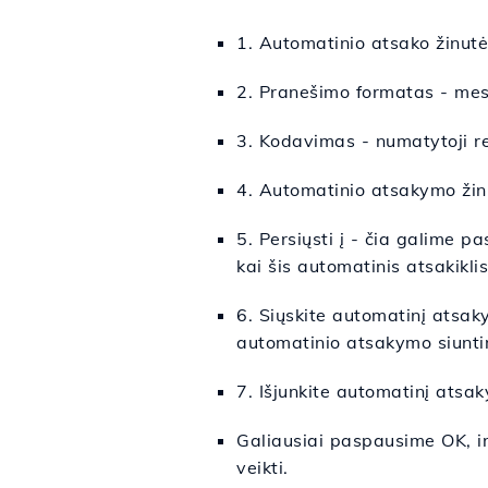
1. Automatinio atsako žinut
2. Pranešimo formatas - mes p
3. Kodavimas - numatytoji r
4. Automatinio atsakymo žinu
5. Persiųsti į - čia galime p
kai šis automatinis atsakikli
6. Siųskite automatinį atsak
automatinio atsakymo siunti
7. Išjunkite automatinį atsa
Galiausiai paspausime OK, ir
veikti.