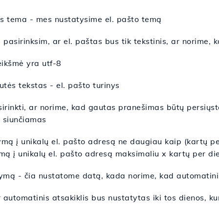
ės tema - mes nustatysime el. pašto temą
asirinksim, ar el. paštas bus tik tekstinis, ar norime, 
eikšmė yra utf-8
tės tekstas - el. pašto turinys
asirinkti, ar norime, kad gautas pranešimas būtų persiųs
s siunčiamas
ymą į unikalų el. pašto adresą ne daugiau kaip (kartų p
mą į unikalų el. pašto adresą maksimaliu x kartų per di
kymą - čia nustatome datą, kada norime, kad automatinis 
 automatinis atsakiklis bus nustatytas iki tos dienos, k