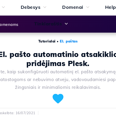
Debesys
Domenai
Help
Tinklaraštis
 domenams
Tutorialai
•
El. paštas
El. pašto automatinio atsakikli
pridėjimas Plesk.
te, kaip sukonfigūruoti automatinį el. pašto atsakymą
 atostogoms ar nebuvimo atveju, vadovaudamiesi pap
žingsniais ir minimaliomis reikalavimais.
askelbta: 16/07/2021