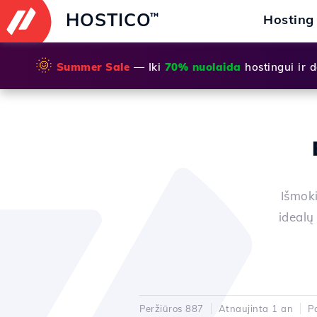
HOSTICO
™
Hosting
🌞
Summer Sale
— Iki
70% nuolaida
hostingui ir
Išmoki
idealų
Peržiūros 887
Atnaujinta 1 an
P