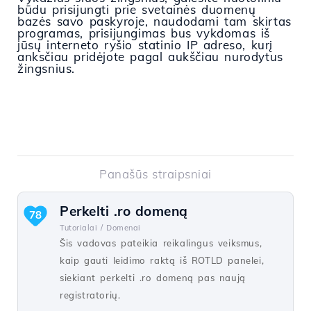
būdu prisijungti prie svetainės duomenų
bazės savo paskyroje, naudodami tam skirtas
programas, prisijungimas bus vykdomas iš
jūsų interneto ryšio statinio IP adreso, kurį
anksčiau pridėjote pagal aukščiau nurodytus
žingsnius.
Panašūs straipsniai
Perkelti .ro domeną
78
Tutorialai /
Domenai
Šis vadovas pateikia reikalingus veiksmus,
kaip gauti leidimo raktą iš ROTLD panelei,
siekiant perkelti .ro domeną pas naują
registratorių.