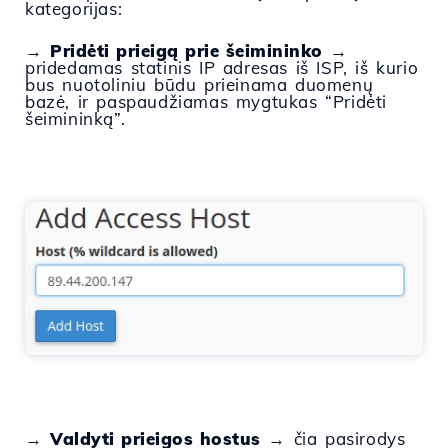
kategorijas:
→
Pridėti prieigą prie šeimininko
→
pridedamas statinis IP adresas iš ISP, iš kurio
bus nuotoliniu būdu prieinama duomenų
bazė, ir paspaudžiamas mygtukas “Pridėti
šeimininką”.
→
Valdyti prieigos hostus
→ čia pasirodys