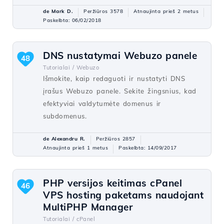
de Mark D.
Peržiūros 3578
Atnaujinta prieš 2 metus
Paskelbta: 06/02/2018
DNS nustatymai Webuzo panele
48
Tutorialai /
Webuzo
Išmokite, kaip redaguoti ir nustatyti DNS
įrašus Webuzo panele. Sekite žingsnius, kad
efektyviai valdytumėte domenus ir
subdomenus.
de Alexandru R.
Peržiūros 2857
Atnaujinta prieš 1 metus
Paskelbta: 14/09/2017
PHP versijos keitimas cPanel
46
VPS hosting paketams naudojant
MultiPHP Manager
Tutorialai /
cPanel