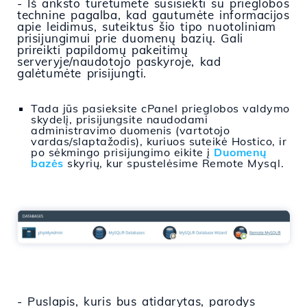
- Iš anksto turėtumėte susisiekti su prieglobos
technine pagalba, kad gautumėte informacijos
apie leidimus, suteiktus šio tipo nuotoliniam
prisijungimui prie duomenų bazių. Gali
prireikti papildomų pakeitimų
serveryje/naudotojo paskyroje, kad
galėtumėte prisijungti.
Tada jūs pasieksite cPanel prieglobos valdymo
skydelį, prisijungsite naudodami
administravimo duomenis (vartotojo
vardas/slaptažodis), kuriuos suteikė Hostico, ir
po sėkmingo prisijungimo eikite į
Duomenų
bazės
skyrių, kur spustelėsime Remote Mysql.
- Puslapis, kuris bus atidarytas, parodys