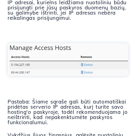
IP adresai, kuriems leidžiama nuotoliniu būdu
prisijungti prie jūsų paskyros duomenų bazių,
su galimybe ištrinti, jei IP adresas nebėra
reikalingas prisijungimui.
Pastaba: Šiame sąraše gali būti automatiškai
pridėtas serverio IP adresas, kurį turite savo
hosting'o paskyroje, todėl rekomenduojama jo
neištrinti, kad nepakenktumėte paskyros
funkcionalumui.
Vykdžius šiuos žingsnius, galėsite nuotoliniu