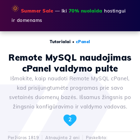
🌞
Summer Sale
— Iki
70% nuolaida
hostingui
ir domenams
Tutorialai
•
cPanel
Remote MySQL naudojimas
cPanel valdymo pulte
Išmokite, kaip naudoti Remote MySQL cPanel,
kad prisijungtumėte programas prie savo
svetainės duomenų bazės. Išsamus žingsnis po
žingsnio konfigūravimo ir valdymo vadovas.
2
Peržiūros 1819
Atnaujinta 2 ani
Paskelbta: