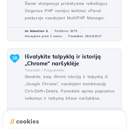
Šiame straipsnyje pristatysime reikalingus
žingsnius PHP versijos keitimui cPanel
paskyroje naudojant MultiPHP Manager.
de Sebastian S.
Peržiūros 3075
Atnaujinta prieš 2 metus
Paskelbta: 18/10/2017
Išvalykite talpyklą ir istoriją
38
„Chrome“ naršyklėje
Tutorialai /
Programėlės
Išmokite, kaip ištrinti istoriją ir talpyklą iš
„Google Chrome“, naudojant kombinaciją
Ctrl+Shift+Delete. Pamokėlė apima paprastus
veiksmus ir taikymą kitose naršyklėse.
de Florin P.
Peržiūros 7012
Atnaujinta prieš 5 metus
Paskelbta: 08/01/2018
//
cookies