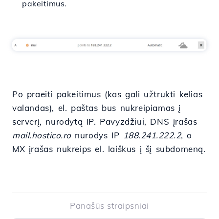
pakeitimus.
Po praeiti pakeitimus (kas gali užtrukti kelias
valandas), el. paštas bus nukreipiamas į
serverį, nurodytą IP. Pavyzdžiui, DNS įrašas
mail.hostico.ro
nurodys IP
188.241.222.2
, o
MX įrašas nukreips el. laiškus į šį subdomeną.
Panašūs straipsniai