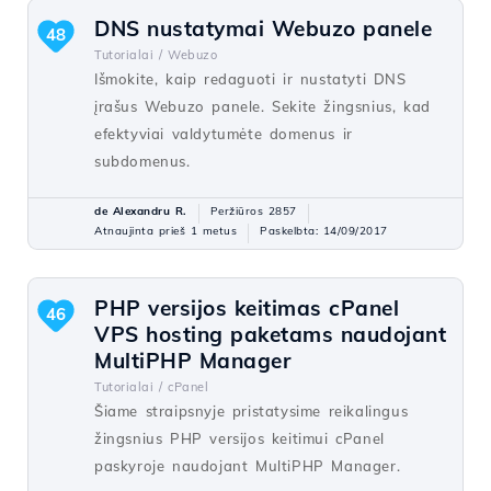
DNS nustatymai Webuzo panele
48
Tutorialai /
Webuzo
Išmokite, kaip redaguoti ir nustatyti DNS
įrašus Webuzo panele. Sekite žingsnius, kad
efektyviai valdytumėte domenus ir
subdomenus.
de Alexandru R.
Peržiūros 2857
Atnaujinta prieš 1 metus
Paskelbta: 14/09/2017
PHP versijos keitimas cPanel
46
VPS hosting paketams naudojant
MultiPHP Manager
Tutorialai /
cPanel
Šiame straipsnyje pristatysime reikalingus
žingsnius PHP versijos keitimui cPanel
paskyroje naudojant MultiPHP Manager.