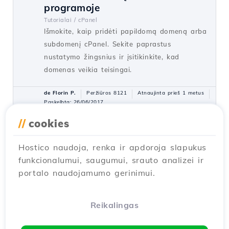
programoje
Tutorialai /
cPanel
Išmokite, kaip pridėti papildomą domeną arba
subdomenį cPanel. Sekite paprastus
nustatymo žingsnius ir įsitikinkite, kad
domenas veikia teisingai.
de Florin P.
Peržiūros 8121
Atnaujinta prieš 1 metus
Paskelbta: 26/06/2017
//
cookies
Programos diegimas naudojant
15
Hostico naudoja, renka ir apdoroja slapukus
cPanel Softaculous papildinį
funkcionalumui, saugumui, srauto analizei ir
Tutorialai /
Softaculous
portalo naudojamumo gerinimui.
Sužinokite, kaip įdiegti internetines
programas naudojant cPanel Softaculous
papildinį. Žingsnis po žingsnio vadovas
Reikalingas
WordPress diegimui ir programų valdymui.