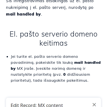
Šis înregistravimas atsakingas už el. pašto
nukreipimą į el. pašto serverį, nurodytą po
mail handled by
.
El. pašto serverio domeno
keitimas
Jei turite el. pašto serverio domeno
pavadinimą, pakeiskite tik lauką
mail handled
by
MX įraše. Įveskite norimą domeną ir
nustatykite prioritetą (pvz.
0
didžiausiam
prioritetui), tada išsaugokite pakeitimus.