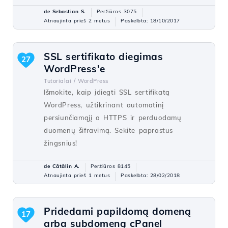
de Sebastian S.
Peržiūros 3075
Atnaujinta prieš 2 metus
Paskelbta: 18/10/2017
SSL sertifikato diegimas
27
WordPress'e
Tutorialai /
WordPress
Išmokite, kaip įdiegti SSL sertifikatą
WordPress, užtikrinant automatinį
persiunčiamąjį a HTTPS ir perduodamų
duomenų šifravimą. Sekite paprastus
žingsnius!
de Cătălin A.
Peržiūros 8145
Atnaujinta prieš 1 metus
Paskelbta: 28/02/2018
Pridedami papildomą domeną
17
arba subdomeną cPanel