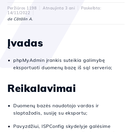
Peržiūros 1198
Atnaujinta 3 ani
Paskelbta:
14/11/2022
de Cătălin A.
Įvadas
phpMyAdmin įrankis suteikia galimybę
eksportuoti duomenų bazę iš sql serverio;
Reikalavimai
Duomenų bazės naudotojo vardas ir
slaptažodis, susiję su eksportu;
Pavyzdžiui, ISPConfig skydelyje galėsime