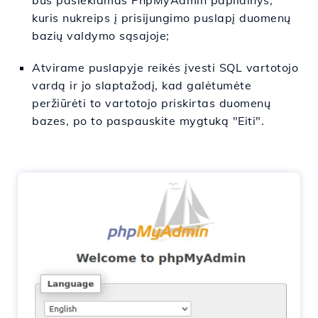
bus pasiekiamas PhpMyAdmin papildinys,
kuris nukreips į prisijungimo puslapį duomenų
bazių valdymo sąsajoje;
Atvirame puslapyje reikės įvesti SQL vartotojo
vardą ir jo slaptažodį, kad galėtumėte
peržiūrėti to vartotojo priskirtas duomenų
bazes, po to paspauskite mygtuką "Eiti".