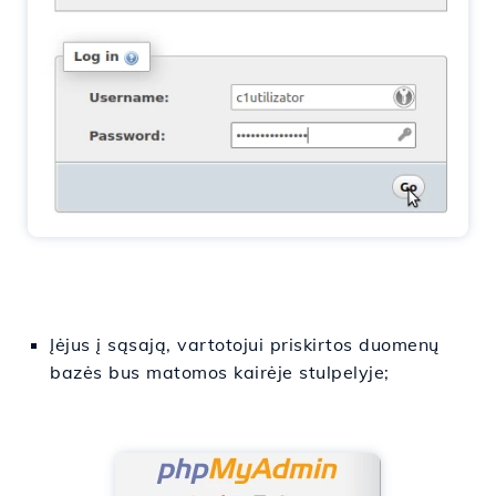
Įėjus į sąsają, vartotojui priskirtos duomenų
bazės bus matomos kairėje stulpelyje;