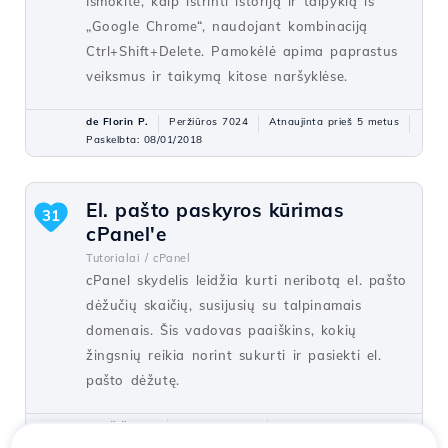
Išmokite, kaip ištrinti istoriją ir talpyklą iš
„Google Chrome“, naudojant kombinaciją
Ctrl+Shift+Delete. Pamokėlė apima paprastus
veiksmus ir taikymą kitose naršyklėse.
de Florin P.
Peržiūros 7024
Atnaujinta prieš 5 metus
Paskelbta: 08/01/2018
El. pašto paskyros kūrimas
31
cPanel'e
Tutorialai /
cPanel
cPanel skydelis leidžia kurti neribotą el. pašto
dėžučių skaičių, susijusių su talpinamais
domenais. Šis vadovas paaiškins, kokių
žingsnių reikia norint sukurti ir pasiekti el.
pašto dėžutę.
de Cătălin A.
Peržiūros 5942
Atnaujinta prieš 2 metus
Paskelbta: 28/06/2017