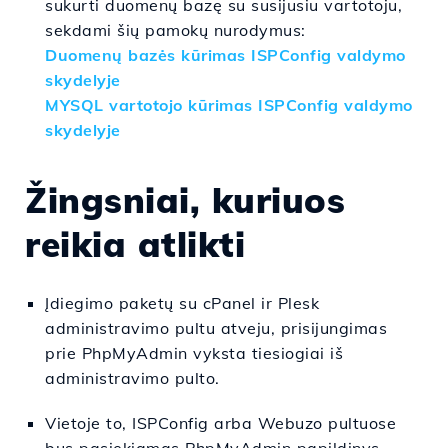
sukurti duomenų bazę su susijusiu vartotoju,
sekdami šių pamokų nurodymus:
Duomenų bazės kūrimas ISPConfig valdymo
skydelyje
MYSQL vartotojo kūrimas ISPConfig valdymo
skydelyje
Žingsniai, kuriuos
reikia atlikti
Įdiegimo paketų su cPanel ir Plesk
administravimo pultu atveju, prisijungimas
prie PhpMyAdmin vyksta tiesiogiai iš
administravimo pulto.
Vietoje to, ISPConfig arba Webuzo pultuose