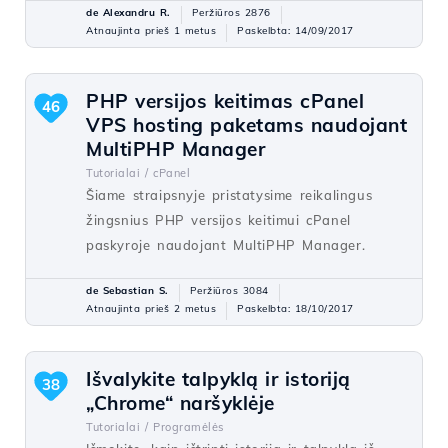
de Alexandru R.
Peržiūros 2876
Atnaujinta prieš 1 metus
Paskelbta: 14/09/2017
PHP versijos keitimas cPanel
46
VPS hosting paketams naudojant
MultiPHP Manager
Tutorialai /
cPanel
Šiame straipsnyje pristatysime reikalingus
žingsnius PHP versijos keitimui cPanel
paskyroje naudojant MultiPHP Manager.
de Sebastian S.
Peržiūros 3084
Atnaujinta prieš 2 metus
Paskelbta: 18/10/2017
Išvalykite talpyklą ir istoriją
38
„Chrome“ naršyklėje
Tutorialai /
Programėlės