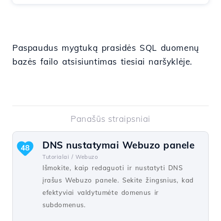
Paspaudus mygtuką prasidės SQL duomenų
bazės failo atsisiuntimas tiesiai naršyklėje.
Panašūs straipsniai
DNS nustatymai Webuzo panele
48
Tutorialai /
Webuzo
Išmokite, kaip redaguoti ir nustatyti DNS
įrašus Webuzo panele. Sekite žingsnius, kad
efektyviai valdytumėte domenus ir
subdomenus.