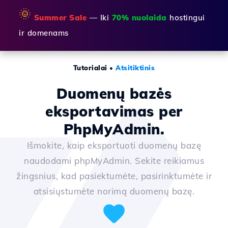
🌞
Summer Sale
— Iki
70% nuolaida
hostingui
ir domenams
Tutorialai
•
Atsitiktinis
Duomenų bazės
eksportavimas per
PhpMyAdmin.
Išmokite, kaip eksportuoti duomenų bazę
naudodami phpMyAdmin. Sekite reikiamus
žingsnius, kad pasiektumėte, pasirinktumėte ir
atsisiųstumėte norimą duomenų bazę.