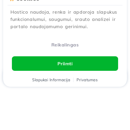
Hostico naudoja, renka ir apdoroja slapukus
funkcionalumui, saugumui, srauto analizei ir
portalo naudojamumo gerinimui.
Reikalingas
Priimti
Namai
Slapukai Informacija
Klientas
Krepšelis
Privatumas
Pokalbis
Meniu
Atsisiųskite
Hostico
programėlę