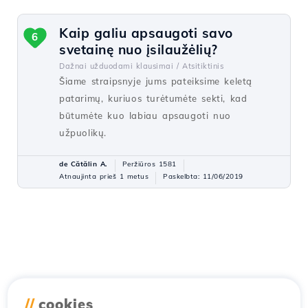
Kaip galiu apsaugoti savo
6
svetainę nuo įsilaužėlių?
Dažnai užduodami klausimai /
Atsitiktinis
Šiame straipsnyje jums pateiksime keletą
patarimų, kuriuos turėtumėte sekti, kad
būtumėte kuo labiau apsaugoti nuo
užpuolikų.
de Cătălin A.
Peržiūros 1581
Atnaujinta prieš 1 metus
Paskelbta: 11/06/2019
//
cookies