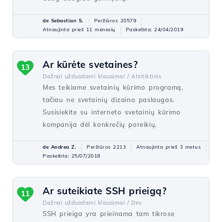
de Sebastian S.
Peržiūros 20579
Atnaujinta prieš 11 mėnesių
Paskelbta: 24/04/2019
Ar kūrėte svetaines?
13
Dažnai užduodami klausimai /
Atsitiktinis
Mes teikiame svetainių kūrimo programą,
tačiau ne svetainių dizaino paslaugas.
Susisiekite su interneto svetainių kūrimo
kompanija dėl konkrečių poreikių.
de Andrea Z.
Peržiūros 2213
Atnaujinta prieš 3 metus
Paskelbta: 25/07/2018
Ar suteikiate SSH prieigą?
11
Dažnai užduodami klausimai /
Dev
SSH prieiga yra prieinama tam tikrose