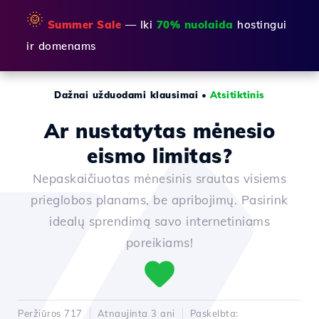
🌞
Summer Sale
— Iki
70% nuolaida
hostingui
ir domenams
Dažnai užduodami klausimai
•
Atsitiktinis
Ar nustatytas mėnesio
eismo limitas?
Nepaskaičiuotas mėnesinis srautas visiems
prieglobos planams, be apribojimų. Pasirink
idealų sprendimą savo internetiniams
poreikiams!
Peržiūros 717
Atnaujinta 3 ani
Paskelbta: