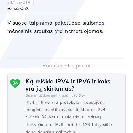
21/12/2018
de Mark D.
Visuose talpinimo paketuose siūlomas
mėnesinis srautas yra nematuojamas.
Panašūs straipsniai
Ką reiškia IPV4 ir IPV6 ir koks
34
yra jų skirtumas?
Dažnai užduodami klausimai /
Dev
IPv4 ir IPv6 yra protokolai, naudojami
įrenginių identifikavimui tinkluose. IPv4,
turintis 32 bitus, susiduria su adresų
išeikvojimu, o IPv6, turintis 128 bitų, siūlo
daug daugiau galimybių.