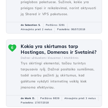
prieglobos paketuose. Sužinok, kokie yra
prieigos tipai ir reikalavimai, norint aktyvuoti
ją Shared ir VPS paketuose.
de Sebastian S.
Peržiūros 3281
Atnaujinta prieš 2 metus
Paskelbta: 06/07/2018
Kokia yra skirtumas tarp
6
Hostingas, Domenas ir Svetainė?
Dažnai užduodami klausimai /
Atsitiktinis
Trys skirtingi elementai, tačiau turintys
tarpusavio ryšį. Dažnai pasitaiko sumišimas,
todėl svarbu pažinti jų skirtumus, kad
galėtume vykdyti internetinę veiklą kiek
įmanoma efektyviau.
de Mark D.
Peržiūros 6639
Atnaujinta prieš 3 metus
Paskelbta: 17/07/2018