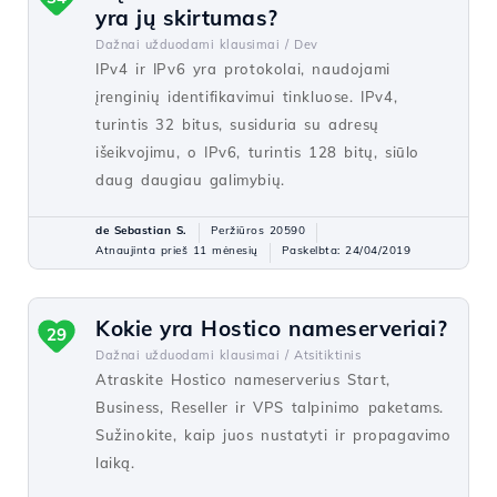
yra jų skirtumas?
Dažnai užduodami klausimai /
Dev
IPv4 ir IPv6 yra protokolai, naudojami
įrenginių identifikavimui tinkluose. IPv4,
turintis 32 bitus, susiduria su adresų
išeikvojimu, o IPv6, turintis 128 bitų, siūlo
daug daugiau galimybių.
de Sebastian S.
Peržiūros 20590
Atnaujinta prieš 11 mėnesių
Paskelbta: 24/04/2019
Kokie yra Hostico nameserveriai?
29
Dažnai užduodami klausimai /
Atsitiktinis
Atraskite Hostico nameserverius Start,
Business, Reseller ir VPS talpinimo paketams.
Sužinokite, kaip juos nustatyti ir propagavimo
laiką.