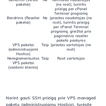
paketai)
(ne root), turintis
prieigą per cPanel
Terminal programą
Bendrinis (Reseller
Ne
Įprastas naudotojas (ne
paketai)
root), turintis prieigą
per cPanel Terminal
programą, griežtai prie
pagrindinio reseller
paketo paskyros
VPS paketai
Taip
Įprastas vartotojas (ne
(administruojami
root)
Hostico)
Nereglamentuotos
Taip
Root vartotojas
VPS paketai
(valdomi kliento)
Norint gauti SSH prieigą prie VPS
managed
paketų (administruojamų
Hostico
), turėsite