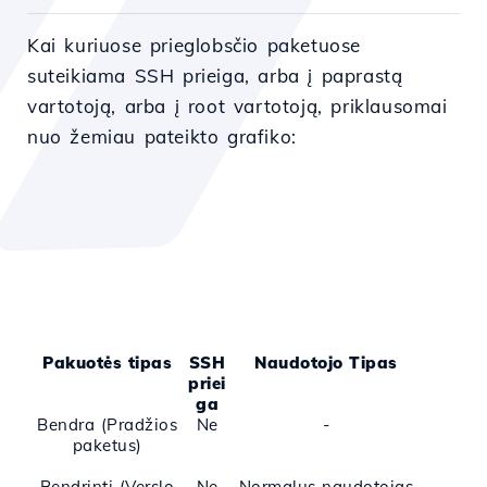
Kai kuriuose prieglobsčio paketuose
suteikiama SSH prieiga, arba į paprastą
vartotoją, arba į root vartotoją, priklausomai
nuo žemiau pateikto grafiko:
Pakuotės tipas
SSH
Naudotojo Tipas
priei
ga
Bendra (Pradžios
Ne
-
paketus)
Bendrinti (Verslo
Ne
Normalus naudotojas