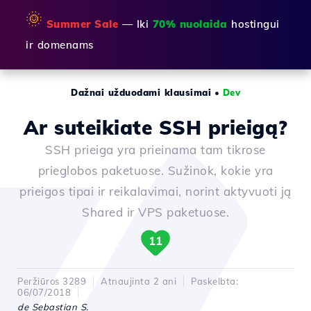
🌞
Summer Sale
— Iki
70% nuolaida
hostingui
ir domenams
Dažnai užduodami klausimai
•
Dev
Ar suteikiate SSH prieigą?
SSH prieiga yra prieinama tam tikrose
prieglobos paketuose. Sužinok, kokie yra
prieigos tipai ir reikalavimai, norint aktyvuoti ją
Shared ir VPS paketuose.
11
Peržiūros 3289
Atnaujinta 2 ani
Paskelbta:
06/07/2018
de Sebastian S.