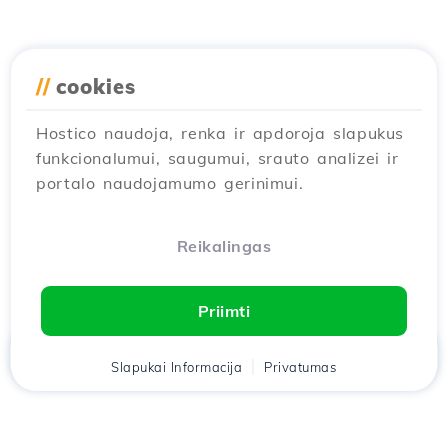
//
cookies
Hostico naudoja, renka ir apdoroja slapukus
funkcionalumui, saugumui, srauto analizei ir
portalo naudojamumo gerinimui.
Reikalingas
Priimti
Namai
Slapukai Informacija
Klientas
Krepšelis
Privatumas
Pokalbis
Meniu