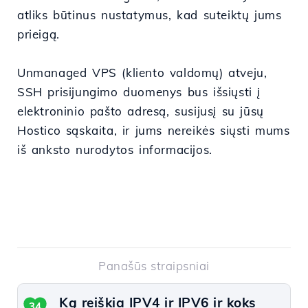
atliks būtinus nustatymus, kad suteiktų jums
prieigą.
Unmanaged VPS (kliento valdomų) atveju,
SSH prisijungimo duomenys bus išsiųsti į
elektroninio pašto adresą, susijusį su jūsų
Hostico sąskaita, ir jums nereikės siųsti mums
iš anksto nurodytos informacijos.
Panašūs straipsniai
Ką reiškia IPV4 ir IPV6 ir koks
34