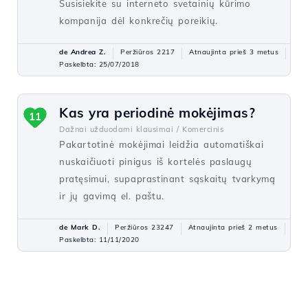
Susisiekite su interneto svetainių kūrimo
kompanija dėl konkrečių poreikių.
de Andrea Z.
Peržiūros 2217
Atnaujinta prieš 3 metus
Paskelbta: 25/07/2018
Kas yra periodinė mokėjimas?
11
Dažnai užduodami klausimai /
Komercinis
Pakartotinė mokėjimai leidžia automatiškai
nuskaičiuoti pinigus iš kortelės paslaugų
pratęsimui, supaprastinant sąskaitų tvarkymą
ir jų gavimą el. paštu.
de Mark D.
Peržiūros 23247
Atnaujinta prieš 2 metus
Paskelbta: 11/11/2020