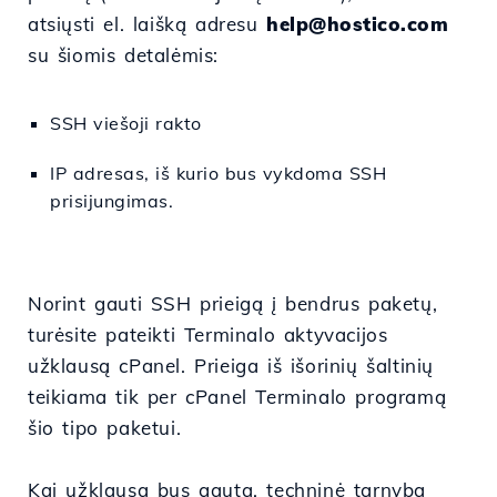
atsiųsti el. laišką adresu
help@hostico.com
su šiomis detalėmis:
SSH viešoji rakto
IP adresas, iš kurio bus vykdoma SSH
prisijungimas.
Norint gauti SSH prieigą į bendrus paketų,
turėsite pateikti Terminalo aktyvacijos
užklausą cPanel. Prieiga iš išorinių šaltinių
teikiama tik per cPanel Terminalo programą
šio tipo paketui.
Kai užklausa bus gauta, techninė tarnyba