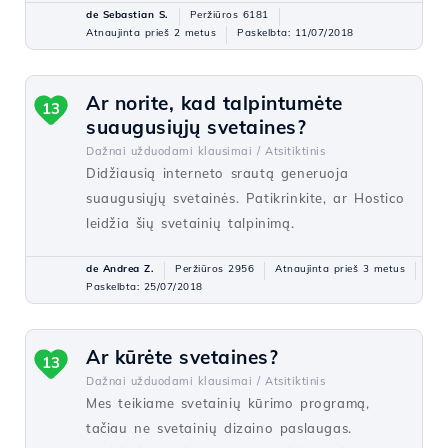
de Sebastian S.
Peržiūros 6181
Atnaujinta prieš 2 metus
Paskelbta: 11/07/2018
Ar norite, kad talpintumėte
13
suaugusiųjų svetaines?
Dažnai užduodami klausimai /
Atsitiktinis
Didžiausią interneto srautą generuoja
suaugusiųjų svetainės. Patikrinkite, ar Hostico
leidžia šių svetainių talpinimą.
de Andrea Z.
Peržiūros 2956
Atnaujinta prieš 3 metus
Paskelbta: 25/07/2018
Ar kūrėte svetaines?
13
Dažnai užduodami klausimai /
Atsitiktinis
Mes teikiame svetainių kūrimo programą,
tačiau ne svetainių dizaino paslaugas.