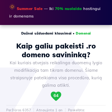
🌞
Summer Sale
— Iki
70% nuolaida
hostingui
ir domenams
Dažnai užduodami klausimai
•
Domenai
Kaip galiu pakeisti .ro
domeno savininką?
Kai kuriais atvejais reikalinga duomenų lygio
modifikacija tam tikram domenui. Šiame
straipsnyje pateikiama visa procedūra, kurią
galima atlikti.
64
Peržiūros 6357
Atnaujinta 1 an
Paskelbta: