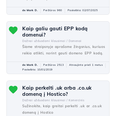
de Mark D.
Peržiūros 960
Paskelbta: 02/07/2025
Kaip galiu gauti EPP kodą
domenui?
Dažnai užduodami klausimai /
Domenai
Šiame straipsnyje aprašome žingsnius, kuriuos
reikia atlikti, norint gauti domeno EPP kodą.
de Mark D.
Peržiūros 2513
Atnaujinta prieš 1 metus
Paskelbta: 10/01/2019
Kaip perkelti .uk arba .co.uk
domeną į Hostico?
Dažnai užduodami klausimai /
Komercinis
Sužinokite, kaip greitai perkelti .uk ar .co.uk
domeną į Hostico