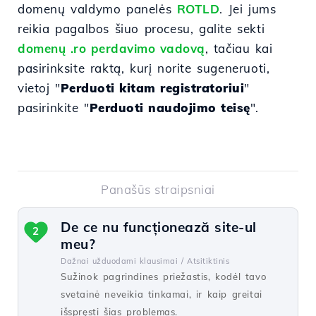
domenų valdymo panelės
ROTLD
. Jei jums
reikia pagalbos šiuo procesu, galite sekti
domenų .ro perdavimo vadovą
, tačiau kai
pasirinksite raktą, kurį norite sugeneruoti,
vietoj "
Perduoti kitam registratoriui
"
pasirinkite "
Perduoti naudojimo teisę
".
Panašūs straipsniai
De ce nu funcționează site-ul
2
meu?
Dažnai užduodami klausimai /
Atsitiktinis
Sužinok pagrindines priežastis, kodėl tavo
svetainė neveikia tinkamai, ir kaip greitai
išspręsti šias problemas.