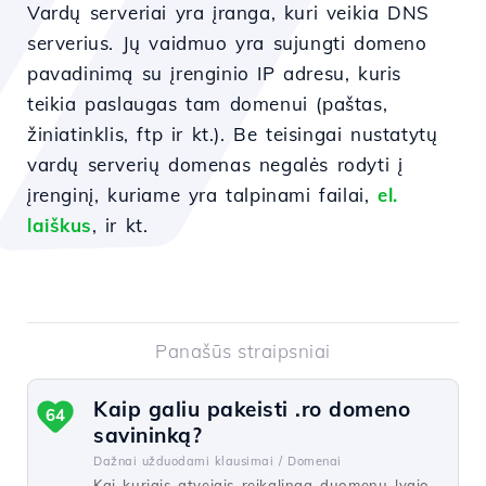
Vardų serveriai yra įranga, kuri veikia DNS
serverius. Jų vaidmuo yra sujungti domeno
pavadinimą su įrenginio IP adresu, kuris
teikia paslaugas tam domenui (paštas,
žiniatinklis, ftp ir kt.). Be teisingai nustatytų
vardų serverių domenas negalės rodyti į
įrenginį, kuriame yra talpinami failai,
el.
laiškus
, ir kt.
Panašūs straipsniai
Kaip galiu pakeisti .ro domeno
64
savininką?
Dažnai užduodami klausimai /
Domenai
Kai kuriais atvejais reikalinga duomenų lygio