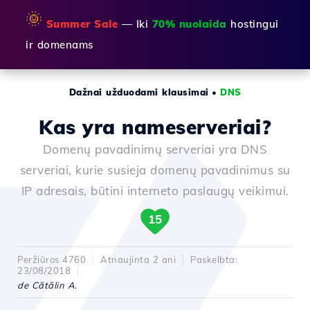
🌞
Summer Sale
— Iki
70% nuolaida
hostingui
ir domenams
Dažnai užduodami klausimai
•
DNS
Kas yra nameserveriai?
Domenų pavadinimų serveriai yra DNS
serveriai, kurie susieja domenų pavadinimus su
IP adresais, būtini interneto paslaugų veikimui.
15
Peržiūros 4760
Atnaujinta 2 ani
Paskelbta:
23/08/2018
de Cătălin A.