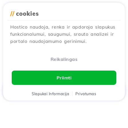
//
cookies
Hostico naudoja, renka ir apdoroja slapukus
funkcionalumui, saugumui, srauto analizei ir
portalo naudojamumo gerinimui.
Reikalingas
Priimti
Namai
Slapukai Informacija
Klientas
Krepšelis
Privatumas
Pokalbis
Meniu
Atsisiųskite
Hostico