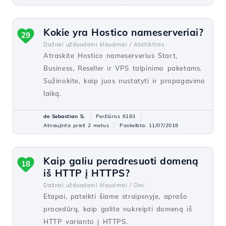
Kokie yra Hostico nameserveriai?
29
Dažnai užduodami klausimai /
Atsitiktinis
Atraskite Hostico nameserverius Start,
Business, Reseller ir VPS talpinimo paketams.
Sužinokite, kaip juos nustatyti ir propagavimo
laiką.
de Sebastian S.
Peržiūros 6183
Atnaujinta prieš 2 metus
Paskelbta: 11/07/2018
Kaip galiu peradresuoti domeną
18
iš HTTP į HTTPS?
Dažnai užduodami klausimai /
Dev
Etapai, pateikti šiame straipsnyje, aprašo
procedūrą, kaip galite nukreipti domeną iš
HTTP varianto į HTTPS.