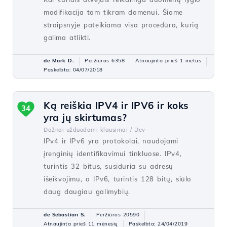
modifikacija tam tikram domenui. Šiame
straipsnyje pateikiama visa procedūra, kurią
galima atlikti.
de Mark D.
Peržiūros 6358
Atnaujinta prieš 1 metus
Paskelbta: 04/07/2018
Ką reiškia IPV4 ir IPV6 ir koks
34
yra jų skirtumas?
Dažnai užduodami klausimai /
Dev
IPv4 ir IPv6 yra protokolai, naudojami
įrenginių identifikavimui tinkluose. IPv4,
turintis 32 bitus, susiduria su adresų
išeikvojimu, o IPv6, turintis 128 bitų, siūlo
daug daugiau galimybių.
de Sebastian S.
Peržiūros 20590
Atnaujinta prieš 11 mėnesių
Paskelbta: 24/04/2019