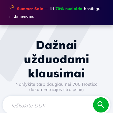
🌞
Summer Sale
— Iki
70% nuolaida
hostingui
ir domenams
Dažnai
užduodami
klausimai
Naršykite tarp daugiau nei 700 Hostico
dokumentacijos straipsnių