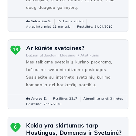
daug daugiau galimybių.
de Sebastian S.
Peržiūros 20590
Atnaujinta prieš 11 mėnesių
Paskelbta: 24/04/2019
Ar kūrėte svetaines?
13
Dažnai užduodami klausimai /
Atsitiktinis
Mes teikiame svetainių kūrimo programą,
tačiau ne svetainių dizaino paslaugas.
Susisiekite su interneto svetainių kūrimo
kompanija dėl konkrečių poreikių.
de Andrea Z.
Peržiūros 2217
Atnaujinta prieš 3 metus
Paskelbta: 25/07/2018
Kokia yra skirtumas tarp
6
Hostingas, Domenas ir Svetainė?