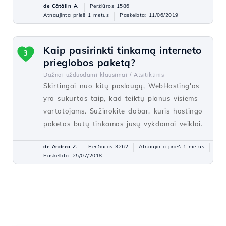
de Cătălin A.
Peržiūros 1586
Atnaujinta prieš 1 metus
Paskelbta: 11/06/2019
Kaip pasirinkti tinkamą interneto
3
prieglobos paketą?
Dažnai užduodami klausimai /
Atsitiktinis
Skirtingai nuo kitų paslaugų, WebHosting'as
yra sukurtas taip, kad teiktų planus visiems
vartotojams. Sužinokite dabar, kuris hostingo
paketas būtų tinkamas jūsų vykdomai veiklai.
de Andrea Z.
Peržiūros 3262
Atnaujinta prieš 1 metus
Paskelbta: 25/07/2018