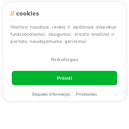
//
cookies
Hostico naudoja, renka ir apdoroja slapukus
funkcionalumui, saugumui, srauto analizei ir
portalo naudojamumo gerinimui.
Reikalingas
Priimti
Namai
Slapukai Informacija
Klientas
Krepšelis
Privatumas
Pokalbis
Meniu
Atsisiųskite
Hostico