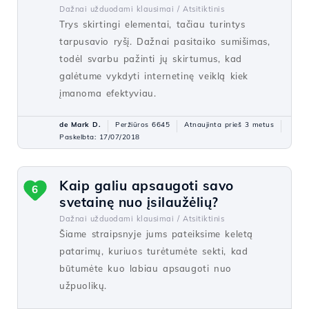
Dažnai užduodami klausimai /
Atsitiktinis
Trys skirtingi elementai, tačiau turintys
tarpusavio ryšį. Dažnai pasitaiko sumišimas,
todėl svarbu pažinti jų skirtumus, kad
galėtume vykdyti internetinę veiklą kiek
įmanoma efektyviau.
de Mark D.
Peržiūros 6645
Atnaujinta prieš 3 metus
Paskelbta: 17/07/2018
Kaip galiu apsaugoti savo
6
svetainę nuo įsilaužėlių?
Dažnai užduodami klausimai /
Atsitiktinis
Šiame straipsnyje jums pateiksime keletą
patarimų, kuriuos turėtumėte sekti, kad
būtumėte kuo labiau apsaugoti nuo
užpuolikų.