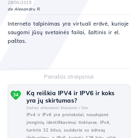
28/05/2019
de Alexandru R.
Interneto talpinimas yra virtuali erdvė, kurioje
saugomi jūsų svetainės failai, šaltinis ir el.
paštas.
Panašūs straipsniai
Ką reiškia IPV4 ir IPV6 ir koks
34
yra jų skirtumas?
Dažnai užduodami klausimai /
Dev
IPv4 ir IPv6 yra protokolai, naudojami
įrenginių identifikavimui tinkluose. IPv4,
turintis 32 bitus, susiduria su adresų
išeikvojimu, o IPv6, turintis 128 bitų, siūlo