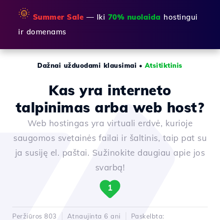
🌞
Summer Sale
— Iki
70% nuolaida
hostingui
ir domenams
Dažnai užduodami klausimai
•
Atsitiktinis
Kas yra interneto
talpinimas arba web host?
Web hostingas yra virtuali erdvė, kurioje
saugomos svetainės failai ir šaltinis, taip pat su
ja susiję el. paštai. Sužinokite daugiau apie jos
svarbą!
1
Peržiūros 803
Atnaujinta 6 ani
Paskelbta: