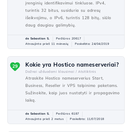
įrenginių identifikavimui tinkluose. IPv4,
turintis 32 bitus, susiduria su adresų
išeikvojimu, o IPv6, turintis 128 bitų, siūlo
daug daugiau galimybių.
de Sebastian S.
Peržiūros 20617
Atnaujinta prieš 11 mėnesių
Paskelbta: 24/04/2019
Kokie yra Hostico nameserveriai?
29
Dažnai užduodami klausimai /
Atsitiktinis
Atraskite Hostico nameserverius Start,
Business, Reseller ir VPS talpinimo paketams.
Sužinokite, kaip juos nustatyti ir propagavimo
laiką.
de Sebastian S.
Peržiūros 6187
Atnaujinta prieš 2 metus
Paskelbta: 11/07/2018