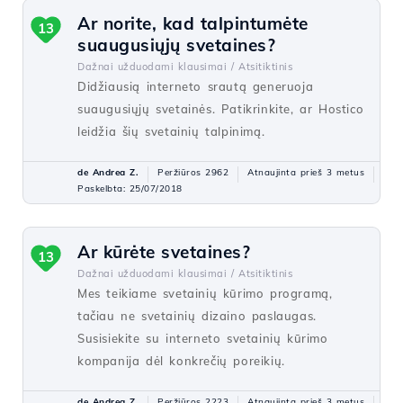
Ar norite, kad talpintumėte
13
suaugusiųjų svetaines?
Dažnai užduodami klausimai /
Atsitiktinis
Didžiausią interneto srautą generuoja
suaugusiųjų svetainės. Patikrinkite, ar Hostico
leidžia šių svetainių talpinimą.
de Andrea Z.
Peržiūros 2962
Atnaujinta prieš 3 metus
Paskelbta: 25/07/2018
Ar kūrėte svetaines?
13
Dažnai užduodami klausimai /
Atsitiktinis
Mes teikiame svetainių kūrimo programą,
tačiau ne svetainių dizaino paslaugas.
Susisiekite su interneto svetainių kūrimo
kompanija dėl konkrečių poreikių.
de Andrea Z.
Peržiūros 2223
Atnaujinta prieš 3 metus