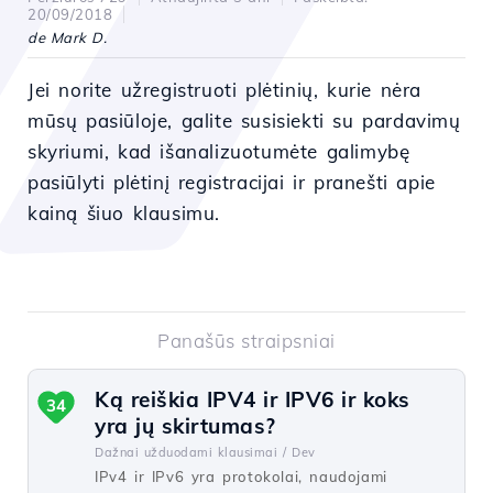
20/09/2018
de Mark D.
Jei norite užregistruoti plėtinių, kurie nėra
mūsų pasiūloje, galite susisiekti su pardavimų
skyriumi, kad išanalizuotumėte galimybę
pasiūlyti plėtinį registracijai ir pranešti apie
kainą šiuo klausimu.
Panašūs straipsniai
Ką reiškia IPV4 ir IPV6 ir koks
34
yra jų skirtumas?
Dažnai užduodami klausimai /
Dev
IPv4 ir IPv6 yra protokolai, naudojami