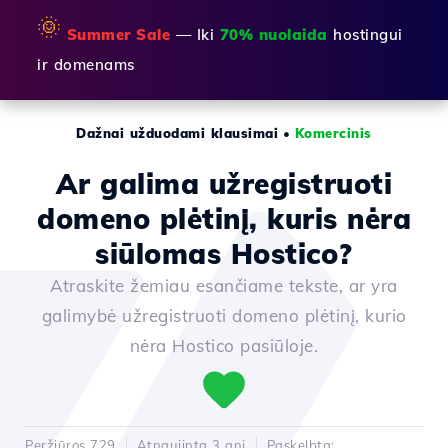
🌞
Summer Sale
— Iki
70% nuolaida
hostingui
ir domenams
Dažnai užduodami klausimai
•
Komercinis
Ar galima užregistruoti
domeno plėtinį, kuris nėra
siūlomas Hostico?
Atraskite žemiau esančiame tekste, ar yra
galimybė užregistruoti domeno plėtinį, kurio
nėra Hostico pasiūloje.
Peržiūros 729
Atnaujinta 3 ani
Paskelbta: