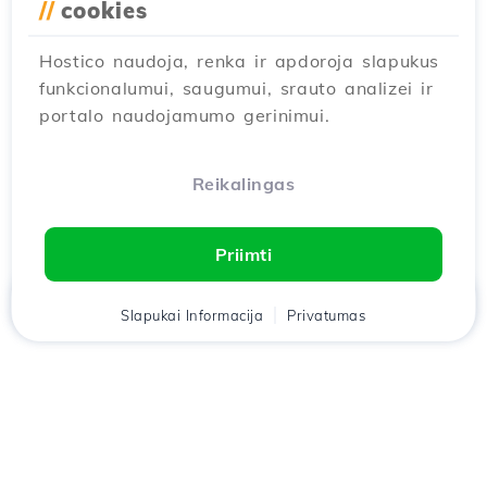
//
cookies
Hostico naudoja, renka ir apdoroja slapukus
funkcionalumui, saugumui, srauto analizei ir
portalo naudojamumo gerinimui.
Reikalingas
Priimti
Namai
Slapukai Informacija
Klientas
Krepšelis
Privatumas
Pokalbis
Meniu
Atsisiųskite
Hostico
programėlę