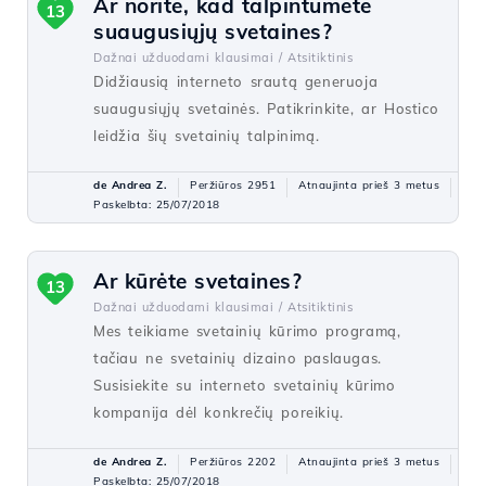
Ar norite, kad talpintumėte
13
suaugusiųjų svetaines?
Dažnai užduodami klausimai /
Atsitiktinis
Didžiausią interneto srautą generuoja
suaugusiųjų svetainės. Patikrinkite, ar Hostico
leidžia šių svetainių talpinimą.
de Andrea Z.
Peržiūros 2951
Atnaujinta prieš 3 metus
Paskelbta: 25/07/2018
Ar kūrėte svetaines?
13
Dažnai užduodami klausimai /
Atsitiktinis
Mes teikiame svetainių kūrimo programą,
tačiau ne svetainių dizaino paslaugas.
Susisiekite su interneto svetainių kūrimo
kompanija dėl konkrečių poreikių.
de Andrea Z.
Peržiūros 2202
Atnaujinta prieš 3 metus
Paskelbta: 25/07/2018