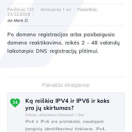
Peržiūros 733
Atnaujinta 1 an
Paskelbta:
21/12/2018
de Mark D.
Po domeno registracijos arba pasibaigusio
domeno reaktikavimo, reikės 2 - 48 valandų
laikotarpio DNS registracijų plitimui.
Panašūs straipsniai
Ką reiškia IPV4 ir IPV6 ir koks
34
yra jų skirtumas?
Dažnai užduodami klausimai /
Dev
IPv4 ir IPv6 yra protokolai, naudojami
įrenginių identifikavimui tinkluose. IPv4,