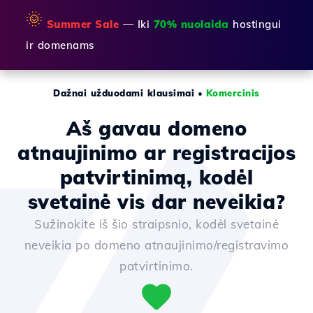
🌞
Summer Sale
— Iki
70% nuolaida
hostingui
ir domenams
Dažnai užduodami klausimai
•
Komercinis
Aš gavau domeno
atnaujinimo ar registracijos
patvirtinimą, kodėl
svetainė vis dar neveikia?
Sužinokite iš šio straipsnio, kodėl svetainė
neveikia po domeno atnaujinimo/registravimo
patvirtinimo.