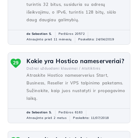
turintis 32 bitus, susiduria su adresų
išeikvojimu, o IPv6, turintis 128 bitų, siūlo
daug daugiau galimybių.
de Sebastian S.
Peržiūros 20572
Atnaujinta prieš 11 mėnesių
Paskelbta: 24/04/2019
Kokie yra Hostico nameserveriai?
29
Dažnai užduodami klausimai /
Atsitiktinis
Atraskite Hostico nameserverius Start,
Business, Reseller ir VPS talpinimo paketams.
Sužinokite, kaip juos nustatyti ir propagavimo
laiką.
de Sebastian S.
Peržiūros 6163
Atnaujinta prieš 2 metus
Paskelbta: 11/07/2018