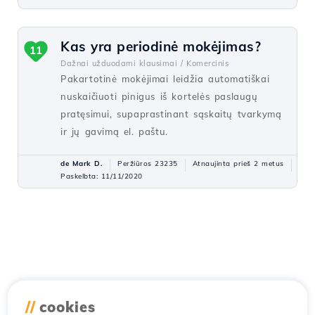
Kas yra periodinė mokėjimas?
11
Dažnai užduodami klausimai /
Komercinis
Pakartotinė mokėjimai leidžia automatiškai
nuskaičiuoti pinigus iš kortelės paslaugų
pratęsimui, supaprastinant sąskaitų tvarkymą
ir jų gavimą el. paštu.
de Mark D.
Peržiūros 23235
Atnaujinta prieš 2 metus
Paskelbta: 11/11/2020
//
cookies