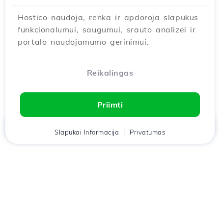
Hostico naudoja, renka ir apdoroja slapukus
funkcionalumui, saugumui, srauto analizei ir
portalo naudojamumo gerinimui.
Reikalingas
Priimti
Namai
Slapukai Informacija
Klientas
Krepšelis
Privatumas
Pokalbis
Meniu
Atsisiųskite
Hostico
programėlę