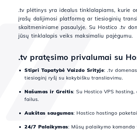
.tv plėtinys yra idealus tinklalapiams, kurie 
įrašų dalijimosi platformą ar tiesioginių tran
skaitmeniniame pasaulyje. Su Hostico .tv dom
jūsų tinklalapis veiks maksimaliu pajėgumu.
.tv pratęsimo privalumai su Ho
Stipri Tapatybė Vaizdo Srityje
: .tv domenas 
tiesioginį ryšį su kokybišku transliavimu.
Našumas ir Greitis
: Su Hostico VPS hosting, 
failus.
Aukštas saugumas
: Hostico hostingo paketa
24/7 Palaikymas
: Mūsų palaikymo komanda vi