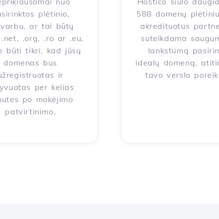
priklausomai nuo
Hostico siūlo daugi
sirinktos plėtinio,
588 domenų plėtiniu
varbu, ar tai būtų
akredituotus partne
.net, .org, .ro ar .eu,
suteikdama saugum
e būti tikri, kad jūsų
lankstumą pasirin
domenas bus
idealų domeną, atiti
užregistruotas ir
tavo verslo poreik
yvuotas per kelias
nutes po mokėjimo
patvirtinimo.