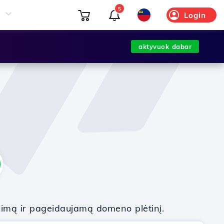
5
Login
aktyvuok dabar
nimą ir pageidaujamą domeno plėtinį.