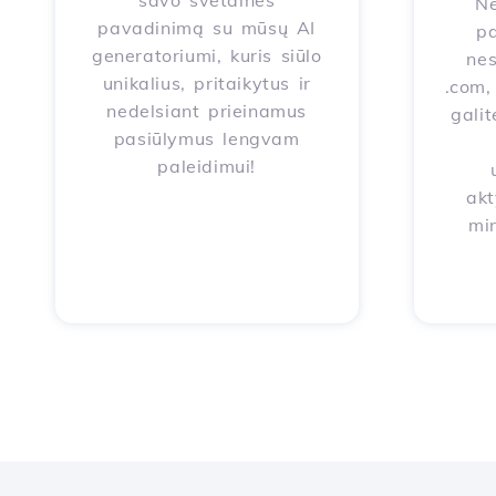
savo svetainės
Ne
pavadinimą su mūsų AI
pa
generatoriumi, kuris siūlo
nes
unikalius, pritaikytus ir
.com, 
nedelsiant prieinamus
galit
pasiūlymus lengvam
paleidimui!
akt
mi