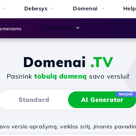
Debesys
Domenai
Help
Tinklaraštis
 domenams
Domenai
.TV
Pasirink
tobulą domeną
savo verslui!
NAUJAS
Standard
AI Generator
vo verslo aprašymą, veiklos sritį, įmonės pavadi