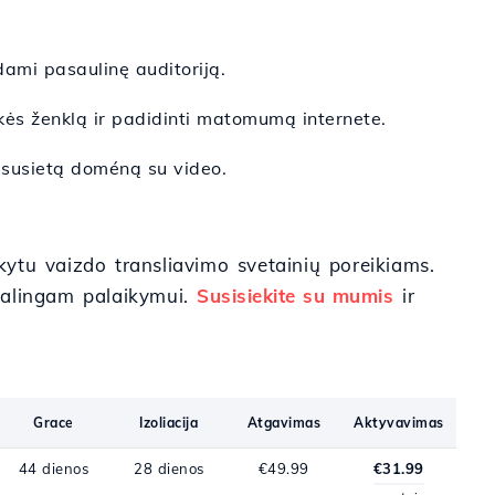
dami pasaulinę auditoriją.
rekės ženklą ir padidinti matomumą internete.
ai susietą doméną su video.
ikytu vaizdo transliavimo svetainių poreikiams.
kalingam palaikymui.
Susisiekite su mumis
ir
Grace
Izoliacija
Atgavimas
Aktyvavimas
44 dienos
28 dienos
€49.99
€31.99