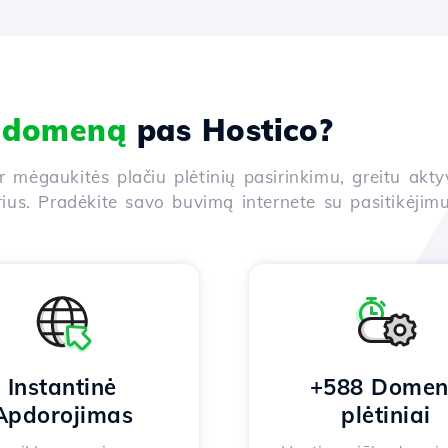
i domeną
pas Hostico?
ir mėgaukitės plačiu plėtinių pasirinkimu, greitu akt
us. Pradėkite savo buvimą internete su pasitikėjimu
Instantinė
+588 Dome
Apdorojimas
plėtiniai