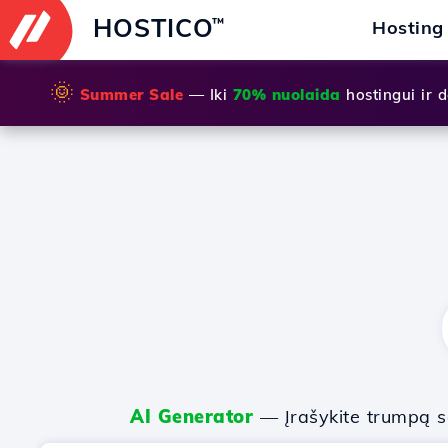
HOSTICO
™
Hosting
🌞
Summer Sale
— Iki
70% nuolaida
hostingui ir
AI Generator
— Įrašykite trumpą sa