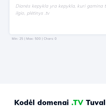
Min: 25 | Max: 500 | Chars:
0
Kodėl domenai
.TV
Tuval