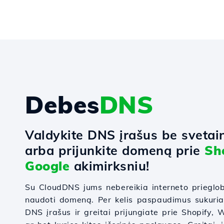
Debes
DNS
Valdykite DNS įrašus be svetai
arba prijunkite domeną prie
Sh
Google
akimirksniu!
Su CloudDNS jums nebereikia interneto prieglo
naudoti domeną. Per kelis paspaudimus sukuri
DNS įrašus ir greitai prijungiate prie Shopify