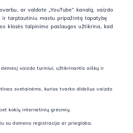
. Nesvarbu, ar valdote „YouTube“ kanalą, vaizdo
nę ir tarptautiniu mastu pripažintą tapatybę
ios klasės talpinimo paslaugos užtikrina, kad
dėmesį vaizdo turiniui, užtikrinantis aiškų ir
ūtinas svetainėms, kurios tvarko didelius vaizdo
et kokių internetinių grėsmių.
u su domeno registracija ar priegloba.