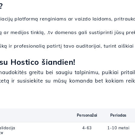
?
liacijų platformą renginiams ar vaizdo laidoms, pritrauk
ą ar medijos tinklą, .tv domenas gali sustiprinti jūsų p
ką ir profesionalią patirtį tavo auditorijai, turint aiški
su Hostico šiandien!
audokitės greitu bei saugiu talpinimu, puikiai prita
ketą ir susisiekite su mūsų komanda bet kokiam rei
Personažai
Periodas
lidacija
4-63
1-10 metai
tv