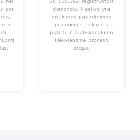
au nei
Su 115,062 registruotais
s per
domenais, Hostico yra
rius,
patikimas pavadinimas
ą ir
pramonėje, teikiantis
kti
patirtį ir profesionalumą
nkantį
kiekviename proceso
ius.
etape.