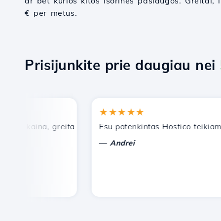
ar bet kurios kitos išorinės paslaugos. Greitai, 
€ per metus.
Prisijunkite prie daugiau nei
★★★★★
 kaina, greita ir efektyvi techninė pagalba.
Esu patenkintas Hostico teikiamomi
—
Andrei