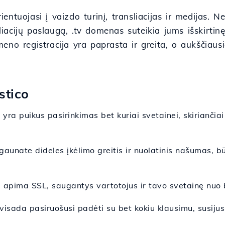
orientuojasi į vaizdo turinį, transliacijas ir medijas
sliacijų paslaugą, .tv domenas suteikia jums išskirti
eno registracija yra paprasta ir greita, o aukščiaus
stico
yra puikus pasirinkimas bet kuriai svetainei, skiriančiai 
gaunate dideles įkėlimo greitis ir nuolatinis našumas, b
i apima SSL, saugantys vartotojus ir tavo svetainę nuo b
sada pasiruošusi padėti su bet kokiu klausimu, susijusi