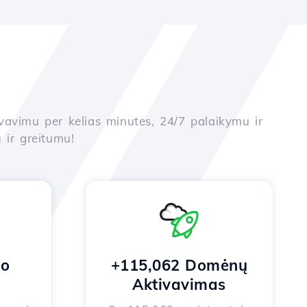
yvavimu per kelias minutes, 24/7 palaikymu ir
 ir greitumu!
no
+115,062 Domėnų
Aktivavimas