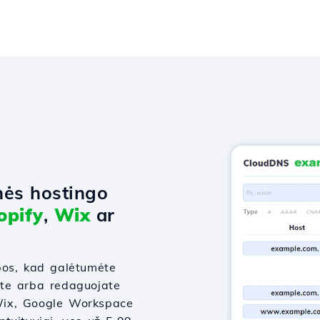
nės hostingo
opify
,
Wix
ar
bos, kad galėtumėte
ate arba redaguojate
, Wix, Google Workspace