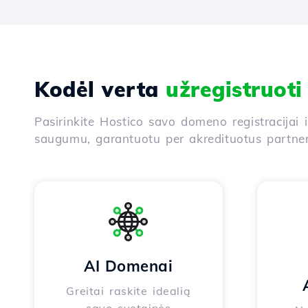
Kodėl verta
užregistruot
Pasirinkite Hostico savo domeno registracijai 
saugumu, garantuotu per akredituotus partneri
AI Domenai
Greitai raskite idealią