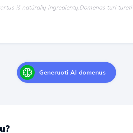
Generuoti AI domenus
u?