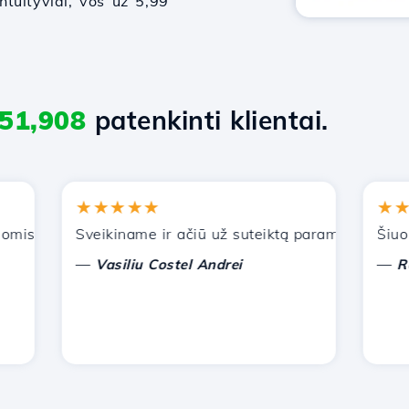
intuityviai, vos už 5,99
51,908
patenkinti klientai.
★★★★★
★★★
s paslaugomis. Rekomendavau jus kitiems pažįstamiems.
Sveikiname ir ačiū už suteiktą paramą!
Šiuo metu
—
—
Vasiliu Costel Andrei
Radu L