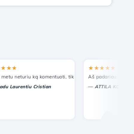
★★
★★★★★
 neturiu ką komentuoti, tik galiu įvertinti. Su ypatinga pa
Aš padariau teisingą pa
—
aurentiu Cristian
ATTILA KOLES