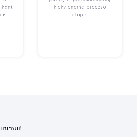
nkantį
kiekviename proceso
ius.
etape.
inimui!