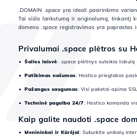
.DOMAIN .space yra ideali pasirinkimo varian
Tai siūlo lankstumą ir originalumą, tinkantį
domeno .space registravimas yra paprastas ir
Privalumai .space plėtros su H
Šalies laisvė
: .space plėtinys suteikia tobulą
Patikimas našumas
: Hostico prieglobos pasl
Pažangus saugumas
: Visi paketai apima SS
Techninė pagalba 24/7
: Hostico komanda vis
Kaip galite naudoti .space do
Menininkai ir Kūrėjai
: Sukurkite unikalų inter