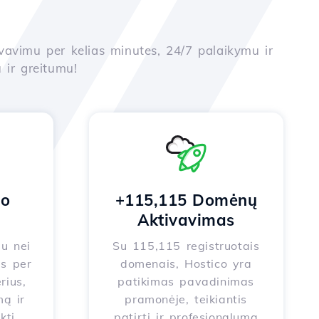
yvavimu per kelias minutes, 24/7 palaikymu ir
 ir greitumu!
no
+115,115 Domėnų
Aktivavimas
au nei
Su 115,115 registruotais
s per
domenais, Hostico yra
rius,
patikimas pavadinimas
ą ir
pramonėje, teikiantis
kti
patirtį ir profesionalumą