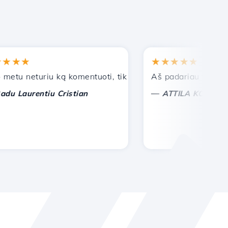
★★
★★★★★
 neturiu ką komentuoti, tik galiu įvertinti. Su ypatinga pa
Aš padariau teisingą pa
—
aurentiu Cristian
ATTILA KOLES