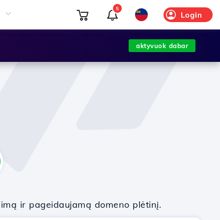
5
Login
aktyvuok dabar
nimą ir pageidaujamą domeno plėtinį.