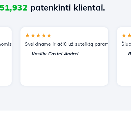
51,932
patenkinti klientai.
★★★★★
★★★
is paslaugomis. Rekomendavau jus kitiems pažįstamiems.
Sveikiname ir ačiū už suteiktą paramą!
Šiuo metu
—
—
Vasiliu Costel Andrei
Radu L