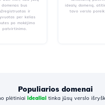
domenas bus
idealų domeną, atiti
užregistruotas ir
tavo verslo poreik
yvuotas per kelias
nutes po mokėjimo
patvirtinimo.
Populiarios domenai
 plėtiniai
idealiai
tinka jūsų verslo išryšk