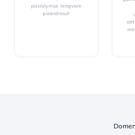
pasiūlymus lengvam
paleidimui!
akt
mi
Domeno