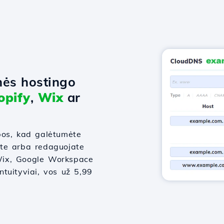
nės hostingo
opify
,
Wix
ar
bos, kad galėtumėte
ate arba redaguojate
, Wix, Google Workspace
intuityviai, vos už 5,99