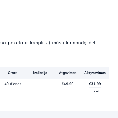
amą paketą ir kreipkis į mūsų komandą dėl
Grace
Izoliacija
Atgavimas
Aktyvavimas
40 dienos
-
€49.99
€31.99
metai