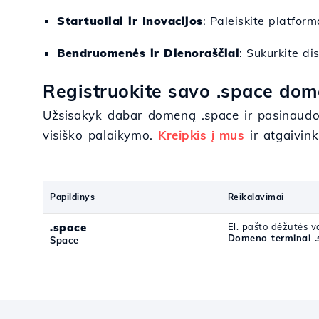
Startuoliai ir Inovacijos
: Paleiskite platfor
Bendruomenės ir Dienoraščiai
: Sukurkite di
Registruokite savo .space dom
Užsisakyk dabar domeną .space ir pasinaudok
visiško palaikymo.
Kreipkis į mus
ir atgaivink
Papildinys
Reikalavimai
.space
El. pašto dėžutės va
Domeno terminai .
Space