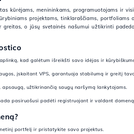
tas kūrėjams, menininkams, programuotojams ir visiem
 kūrybiniams projektams, tinklaraščiams, portfoliam
 greitas, o jūsų svetainės našumui užtikrinti padeda
ostico
 aplinką, kad galėtum išreikšti savo idėjas ir kūrybiškum
augos, įskaitant VPS, garantuoja stabilumą ir greitį tavo
L apsaugą, užtikrinančią saugų naršymą lankytojams.
ada pasiruošusi padėti registruojant ir valdant domeną
meną?
netinį portfelį ir pristatykite savo projektus.