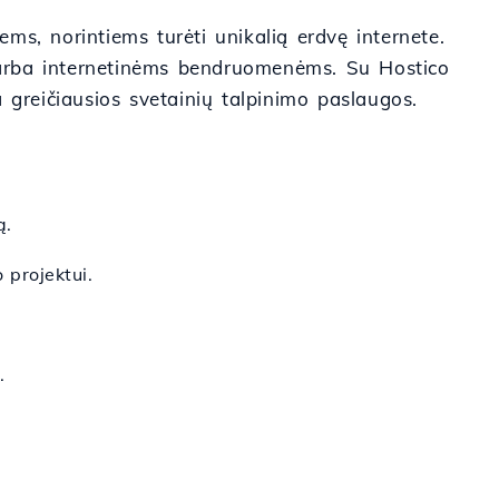
s, norintiems turėti unikalią erdvę internete.
s arba internetinėms bendruomenėms. Su Hostico
 greičiausios svetainių talpinimo paslaugos.
ą.
 projektui.
.