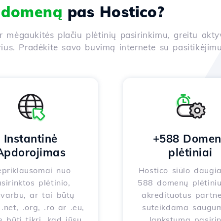
i domeną
pas Hostico?
ir mėgaukitės plačiu plėtinių pasirinkimu, greitu akt
us. Pradėkite savo buvimą internete su pasitikėjimu
Instantinė
+588 Dome
Apdorojimas
plėtiniai
priklausomai nuo
Hostico siūlo daugi
sirinktos plėtinio,
588 domenų plėtiniu
varbu, ar tai būtų
akredituotus partne
.net, .org, .ro ar .eu,
suteikdama saugum
e būti tikri, kad jūsų
lankstumą pasirin