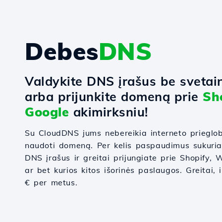
Debes
DNS
Valdykite DNS įrašus be svetai
arba prijunkite domeną prie
Sh
Google
akimirksniu!
Su CloudDNS jums nebereikia interneto prieglo
naudoti domeną. Per kelis paspaudimus sukuri
DNS įrašus ir greitai prijungiate prie Shopify
ar bet kurios kitos išorinės paslaugos. Greitai, 
€ per metus.