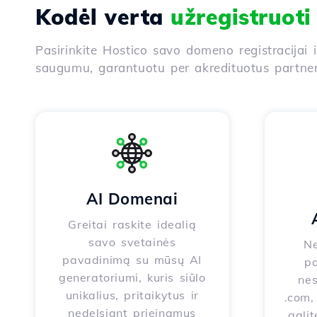
Kodėl verta
užregistruot
Pasirinkite Hostico savo domeno registracijai 
saugumu, garantuotu per akredituotus partneri
AI Domenai
Greitai raskite idealią
savo svetainės
Ne
pavadinimą su mūsų AI
pa
generatoriumi, kuris siūlo
nes
unikalius, pritaikytus ir
.com, 
nedelsiant prieinamus
galit