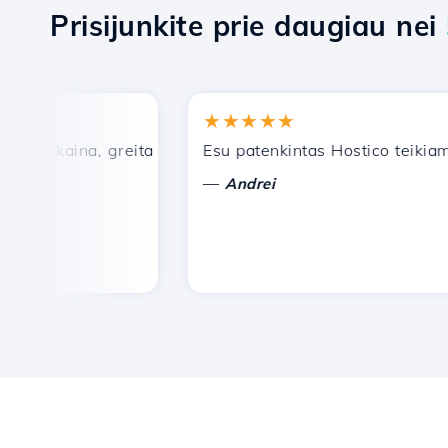
Prisijunkite prie daugiau nei
★★★★★
 kaina, greita ir efektyvi techninė pagalba.
Esu patenkintas Hostico teikiamom
—
Andrei