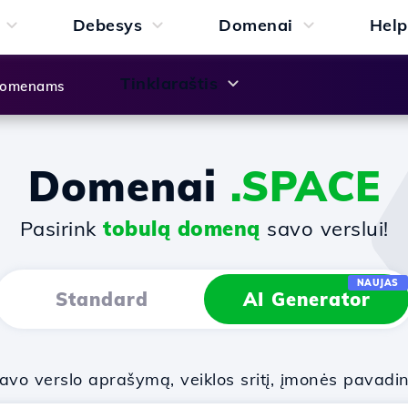
Debesys
Domenai
Help
Tinklaraštis
 domenams
Domenai
.SPACE
Pasirink
tobulą domeną
savo verslui!
NAUJAS
Standard
AI Generator
vo verslo aprašymą, veiklos sritį, įmonės pavadi