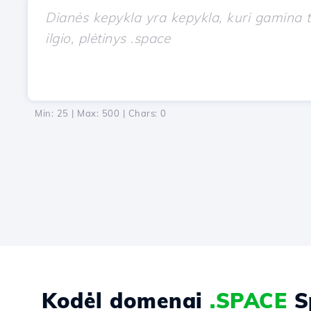
Min: 25 | Max: 500 | Chars:
0
Kodėl domenai
.SPACE
S