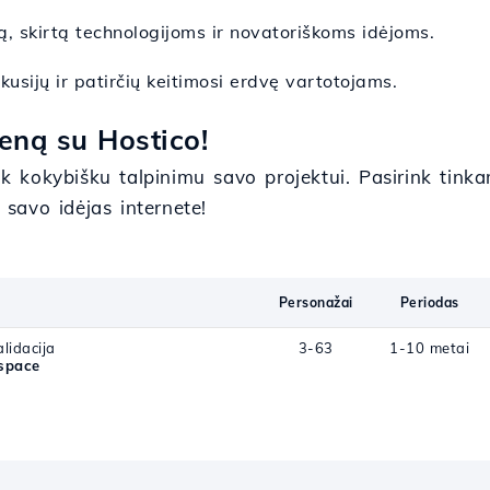
mą, skirtą technologijoms ir novatoriškoms idėjoms.
skusijų ir patirčių keitimosi erdvę vartotojams.
eną su Hostico!
 kokybišku talpinimu savo projektui. Pasirink tink
 savo idėjas internete!
Personažai
Periodas
lidacija
3-63
1-10 metai
space