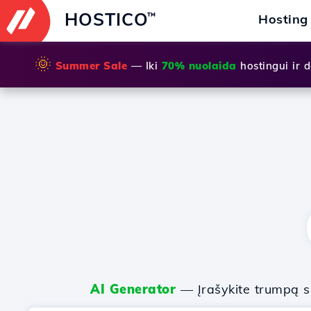
HOSTICO
™
Hosting
🌞
Summer Sale
— Iki
70% nuolaida
hostingui ir
AI Generator
— Įrašykite trumpą sa