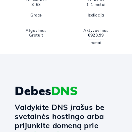
3-63
1-1 metai
Grace
Izoliacija
-
-
Atgavimas
Aktyvavimas
Gratuit
€923.99
metai
Debes
DNS
Valdykite DNS įrašus be
svetainės hostingo arba
prijunkite domeną prie