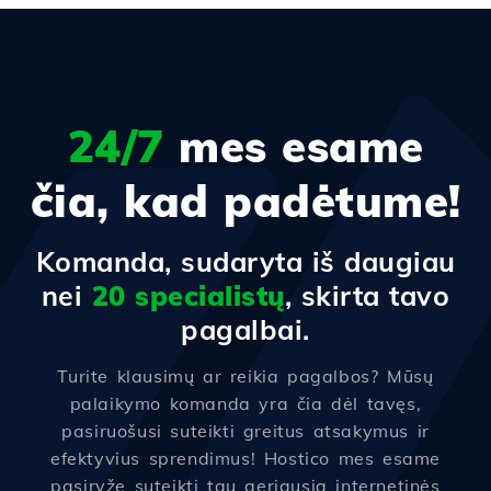
24/7
mes esame
čia, kad padėtume!
Komanda, sudaryta iš daugiau
nei
20 specialistų
, skirta tavo
pagalbai.
Turite klausimų ar reikia pagalbos? Mūsų
palaikymo komanda yra čia dėl tavęs,
pasiruošusi suteikti greitus atsakymus ir
efektyvius sprendimus! Hostico mes esame
pasiryžę suteikti tau geriausią internetinės