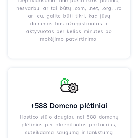
Nepriklausomai nuo pasirinktos plėtinio,
nesvarbu, ar tai būtų .com, .net, .org, .ro
ar .eu, galite būti tikri, kad jūsų
domenas bus užregistruotas ir
aktyvuotas per kelias minutes po
mokėjimo patvirtinimo.
+588 Domeno plėtiniai
Hostico siūlo daugiau nei 588 domenų
plėtinius per akredituotus partnerius,
suteikdama saugumą ir lankstumą