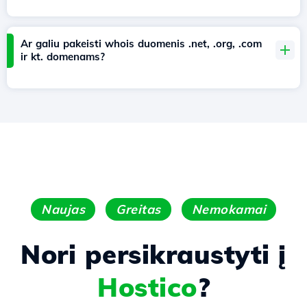
Ar galiu pakeisti whois duomenis .net, .org, .com
ir kt. domenams?
Naujas
Greitas
Nemokamai
Nori persikraustyti į
Hostico
?