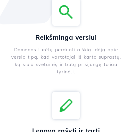
Reikšminga verslui
Domenas turėtų perduoti aiškią idėją apie
verslo tipą, kad vartotojai iš karto suprastų,
ką siūlo svetainė, ir būtų prisijungę toliau
tyrinėti.
Lengva rašyti ir tarti