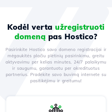
Kodėl verta
užregistruoti
domeną
pas Hostico?
Pasirinkite Hostico savo domeno registracijai ir
mėgaukitės plačiu plėtinių pasirinkimu, greitu
aktyvavimu per kelias minutes, 24/7 palaikymu
ir saugumu, garantuotu per akredituotus
partnerius. Pradėkite savo buvimą internete su
pasitikėjimu ir greitumu!