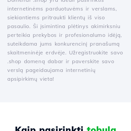
internetinėms parduotuvėms ir verslams,
siekiantiems pritraukti klientų iš viso
pasaulio. Ši įsimintina plėtinys akimirksniu
perteikia prekybos ir profesionalumo idėją,
suteikdama jums konkurencinį pranašumą
skaitmeninėje erdvėje. Užregistruokite savo
.shop domeną dabar ir paverskite savo
verslą pageidaujama internetinių
apsipirkimų vieta!
Kaip pasirinkti
tobulą