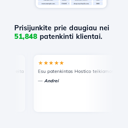
Prisijunkite prie daugiau nei
51,848
patenkinti klientai.
★★★★★
★
reita ir efektyvi techninė pagalba.
Esu patenkintas Hostico teikiamomis paslau
Sv
—
—
Andrei