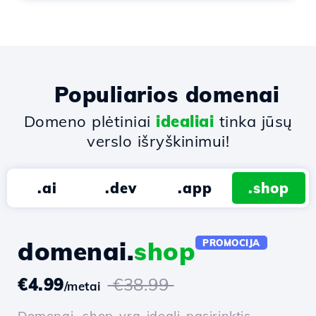
Populiarios domenai
Domeno plėtiniai
idealiai
tinka jūsų
verslo išryškinimui!
.ai
.dev
.app
.shop
domenai.
shop
PROMOCIJA
€4.99
€38.99
/metai
Domenai .shop yra ideali pasirinktis