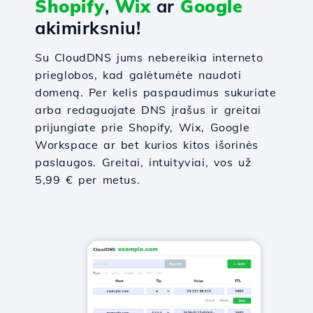
Shopify
,
Wix
ar
Google
akimirksniu!
Su CloudDNS jums nebereikia interneto
prieglobos, kad galėtumėte naudoti
domeną. Per kelis paspaudimus sukuriate
arba redaguojate DNS įrašus ir greitai
prijungiate prie Shopify, Wix, Google
Workspace ar bet kurios kitos išorinės
paslaugos. Greitai, intuityviai, vos už
5,99 € per metus.