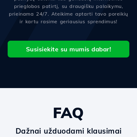
prieglobos patirtį, su draugišku palaikymu,
prieinama 24/7. Ateikime aptarti tavo poreikių
ir kartu rasime geriausius sprendimus!
Susisiekite su mumis dabar!
FAQ
Dažnai užduodami klausimai