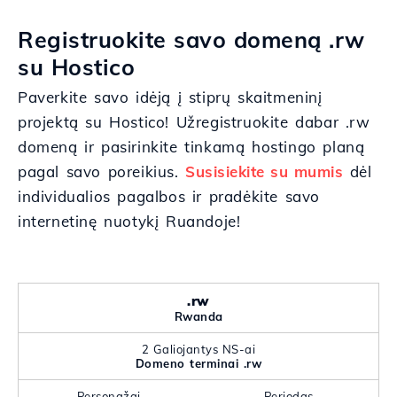
Registruokite savo domeną .rw
su Hostico
Paverkite savo idėją į stiprų skaitmeninį
projektą su Hostico! Užregistruokite dabar .rw
domeną ir pasirinkite tinkamą hostingo planą
pagal savo poreikius.
Susisiekite su mumis
dėl
individualios pagalbos ir pradėkite savo
internetinę nuotykį Ruandoje!
.rw
Rwanda
2 Galiojantys NS-ai
Domeno terminai .rw
Personažai
Periodas