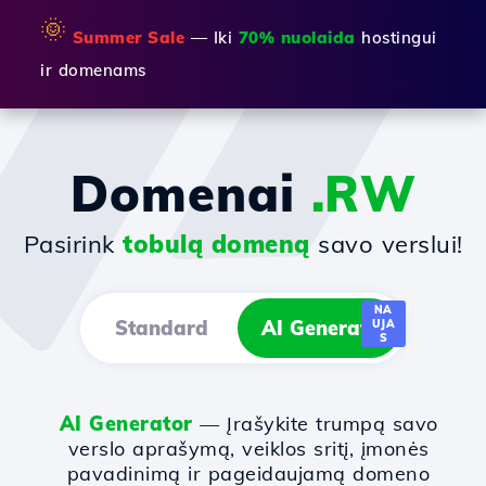
🌞
Summer Sale
— Iki
70% nuolaida
hostingui
ir domenams
Domenai
.RW
Pasirink
tobulą domeną
savo verslui!
NA
Standard
AI Generator
UJA
S
AI Generator
— Įrašykite trumpą savo
verslo aprašymą, veiklos sritį, įmonės
pavadinimą ir pageidaujamą domeno