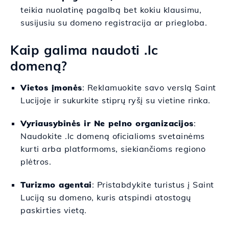
teikia nuolatinę pagalbą bet kokiu klausimu,
susijusiu su domeno registracija ar priegloba.
Kaip galima naudoti .lc
domeną?
Vietos įmonės
: Reklamuokite savo verslą Saint
Lucijoje ir sukurkite stiprų ryšį su vietine rinka.
Vyriausybinės ir Ne pelno organizacijos
:
Naudokite .lc domeną oficialioms svetainėms
kurti arba platformoms, siekiančioms regiono
plėtros.
Turizmo agentai
: Pristabdykite turistus į Saint
Luciją su domeno, kuris atspindi atostogų
paskirties vietą.