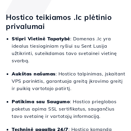
Hostico teikiamos .lc plėtinio
privalumai
Stipri Vietinė Tapatybė
: Domenas .lc yra
idealus tiesioginiam ryšiui su Sent Lusija
užtikrinti, suteikdamas tavo svetainei vietinę
svarbą.
Aukštas našumas
: Hostico talpinimas, įskaitant
VPS parinktis, garantuoja greitą įkrovimo greitį
ir puikią vartotojo patirtį.
Patikima sau Saugumo
: Hostico prieglobos
paketus apima SSL sertifikatus, saugančius
tavo svetainę ir vartotojų informaciją.
Techninė pagalba 24/7
: Hostico komanda