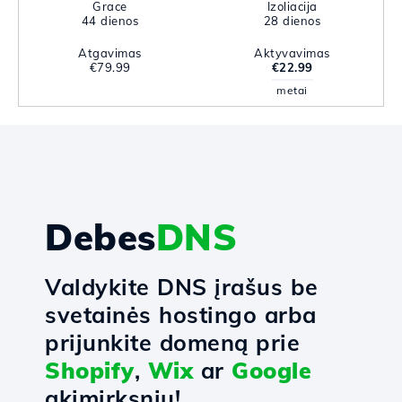
Grace
Izoliacija
44 dienos
28 dienos
Atgavimas
Aktyvavimas
€79.99
€22.99
metai
Debes
DNS
Valdykite DNS įrašus be
svetainės hostingo arba
prijunkite domeną prie
Shopify
,
Wix
ar
Google
akimirksniu!