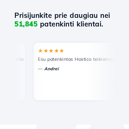
Prisijunkite prie daugiau nei
51,845
patenkinti klientai.
★★★★★
★
reita ir efektyvi techninė pagalba.
Esu patenkintas Hostico teikiamomis paslaug
Sve
—
—
Andrei