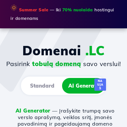
🌞
Summer Sale
— Iki
70% nuolaida
hostingui
ir domenams
Domenai
.LC
Pasirink
tobulą domeną
savo verslui!
NA
Standard
AI Generator
UJA
S
AI Generator
— Įrašykite trumpą savo
verslo aprašymą, veiklos sritį, įmonės
pavadinimą ir pageidaujamą domeno