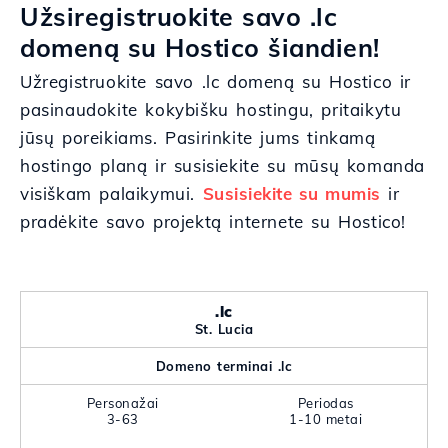
Užsiregistruokite savo .lc
domeną su Hostico šiandien!
Užregistruokite savo .lc domeną su Hostico ir
pasinaudokite kokybišku hostingu, pritaikytu
jūsų poreikiams. Pasirinkite jums tinkamą
hostingo planą ir susisiekite su mūsų komanda
visiškam palaikymui.
Susisiekite su mumis
ir
pradėkite savo projektą internete su Hostico!
.lc
St. Lucia
Domeno terminai .lc
Personažai
Periodas
3-63
1-10 metai