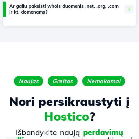
Ar galiu pakeisti whois duomenis .net, .org, .com
ir kt. domenams?
Naujas
Greitas
Nemokamai
Nori persikraustyti į
Hostico
?
Išbandykite naują
perdavimų