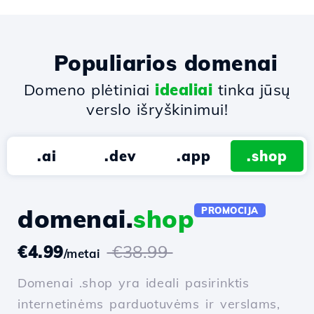
Populiarios domenai
Domeno plėtiniai
idealiai
tinka jūsų
verslo išryškinimui!
.ai
.dev
.app
.shop
domenai.
shop
PROMOCIJA
€4.99
€38.99
/metai
Domenai .shop yra ideali pasirinktis
internetinėms parduotuvėms ir verslams,