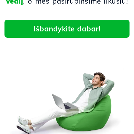
vedlį
, o mes pasirūpinsime likusiu!
Išbandykite dabar!