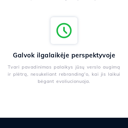
Galvok ilgalaikėje perspektyvoje
Tvari pavadinimas palaikys jūsų verslo augimą
ir plėtrą, nesukeliant rebranding'o, kai jis laikui
bėgant evoliucionuoja.