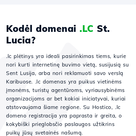
Kodėl domenai
.LC
St.
Lucia?
.lc plėtinys yra ideali pasirinkimas tiems, kurie
nori kurti internetinę buvimo vietą, susijusią su
Sent Lusija, arba nori reklamuoti savo verslą
Karibuose. .lc domenas yra puikus vietinėms
įmonėms, turistų agentūroms, vyriausybinėms
organizacijoms ar bet kokiai iniciatyvai, kuriai
atstovaujama šiame regione. Su Hostico, .lc
domeno registracija yra paprasta ir greita, o
kokybiški prieglobsčio paslaugos užtikrins
puikų jūsų svetainės našumą.