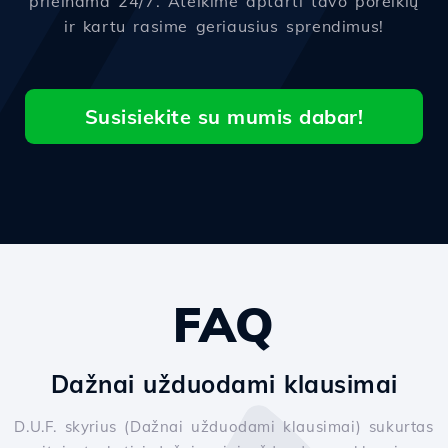
prieinama 24/7. Ateikime aptarti tavo poreikių
ir kartu rasime geriausius sprendimus!
Susisiekite su mumis dabar!
FAQ
Dažnai užduodami klausimai
D.U.F. skyrius (Dažnai užduodami klausimai) sukurtas