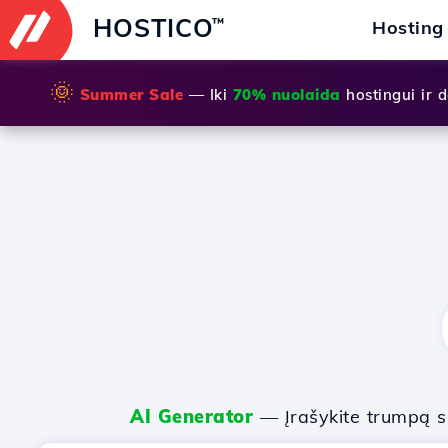
HOSTICO
™
Hosting
🌞
Summer Sale
— Iki
70% nuolaida
hostingui ir
AI Generator
— Įrašykite trumpą sa