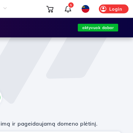
5
Login
aktyvuok dabar
nimą ir pageidaujamą domeno plėtinį.