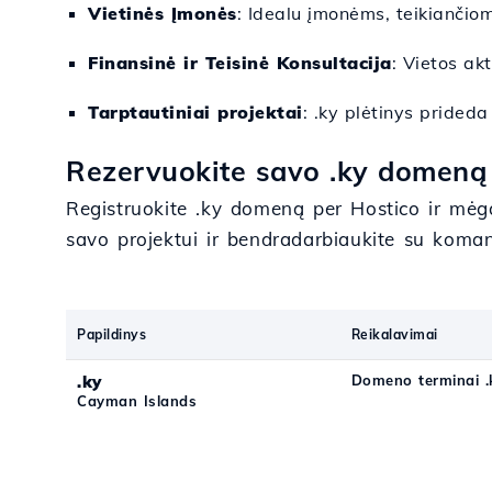
Vietinės Įmonės
: Idealu įmonėms, teikianči
Finansinė ir Teisinė Konsultacija
: Vietos ak
Tarptautiniai projektai
: .ky plėtinys prided
Rezervuokite savo .ky domeną
Registruokite .ky domeną per Hostico ir mėg
savo projektui ir bendradarbiaukite su koman
Papildinys
Reikalavimai
.ky
Domeno terminai .
Cayman Islands