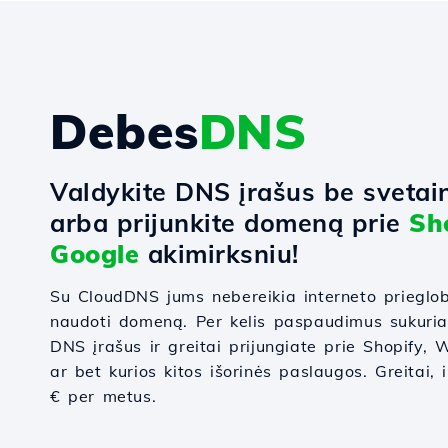
Debes
DNS
Valdykite DNS įrašus be svetai
arba prijunkite domeną prie
Sh
Google
akimirksniu!
Su CloudDNS jums nebereikia interneto prieglo
naudoti domeną. Per kelis paspaudimus sukuri
DNS įrašus ir greitai prijungiate prie Shopify
ar bet kurios kitos išorinės paslaugos. Greitai, 
€ per metus.