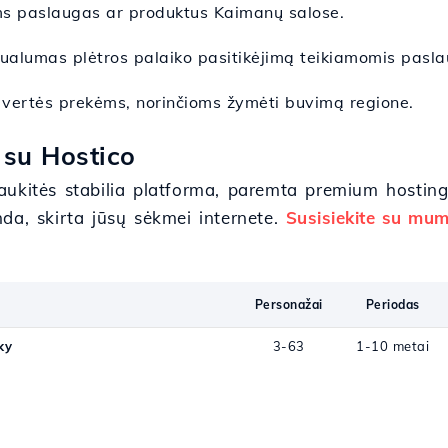
oms paslaugas ar produktus Kaimanų salose.
tualumas plėtros palaiko pasitikėjimą teikiamomis pasl
a vertės prekėms, norinčioms žymėti buvimą regione.
 su Hostico
aukitės stabilia platforma, paremta premium hosting
da, skirta jūsų sėkmei internete.
Susisiekite su mum
Personažai
Periodas
ky
3-63
1-10 metai