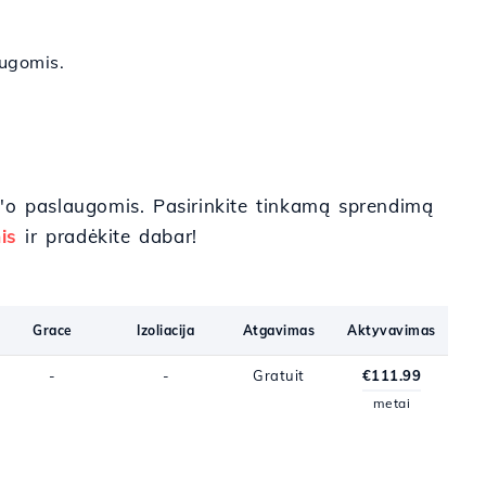
augomis.
'o paslaugomis. Pasirinkite tinkamą sprendimą
is
ir pradėkite dabar!
Grace
Izoliacija
Atgavimas
Aktyvavimas
-
-
Gratuit
€111.99
metai