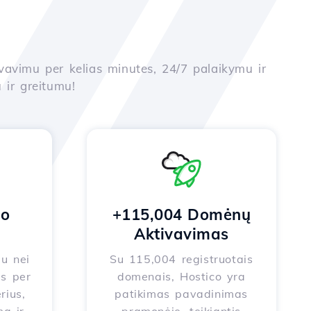
yvavimu per kelias minutes, 24/7 palaikymu ir
 ir greitumu!
no
+115,004 Domėnų
Aktivavimas
au nei
Su 115,004 registruotais
s per
domenais, Hostico yra
rius,
patikimas pavadinimas