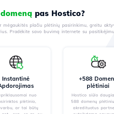
i domeną
pas Hostico?
ir mėgaukitės plačiu plėtinių pasirinkimu, greitu akt
us. Pradėkite savo buvimą internete su pasitikėjimu
Instantinė
+588 Dome
Apdorojimas
plėtiniai
priklausomai nuo
Hostico siūlo daugi
sirinktos plėtinio,
588 domenų plėtiniu
varbu, ar tai būtų
akredituotus partne