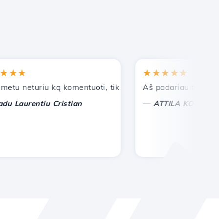
★
★★★★★
 neturiu ką komentuoti, tik galiu įvertinti. Su ypatinga pa
Aš padariau teisingą pas
—
aurentiu Cristian
ATTILA KOLES