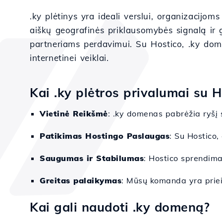
.ky plėtinys yra ideali verslui, organizacij
aiškų geografinės priklausomybės signalą ir g
partneriams perdavimui. Su Hostico, .ky dome
internetinei veiklai.
Kai .ky plėtros privalumai su H
Vietinė Reikšmė
: .ky domenas pabrėžia ryšį 
Patikimas Hostingo Paslaugas
: Su Hostico,
Saugumas ir Stabilumas
: Hostico sprendima
Greitas palaikymas
: Mūsų komanda yra priei
Kai gali naudoti .ky domeną?