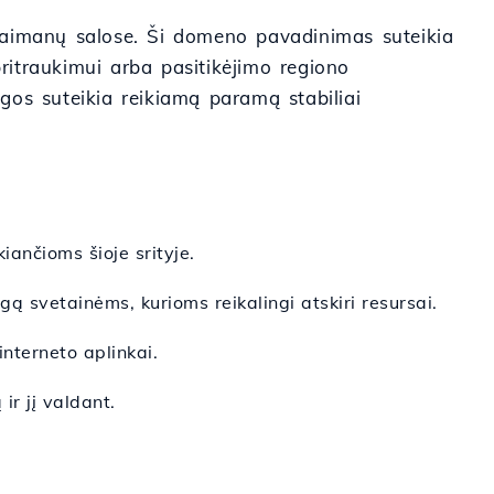
ą Kaimanų salose. Ši domeno pavadinimas suteikia
pritraukimui arba pasitikėjimo regiono
gos suteikia reikiamą paramą stabiliai
ančioms šioje srityje.
ą svetainėms, kurioms reikalingi atskiri resursai.
nterneto aplinkai.
r jį valdant.