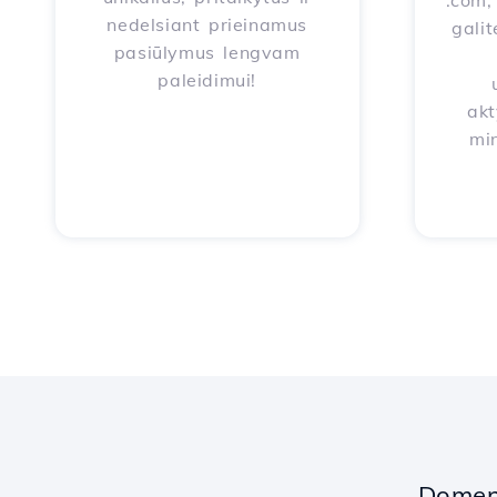
.com, 
nedelsiant prieinamus
galit
pasiūlymus lengvam
paleidimui!
akt
mi
Domeno