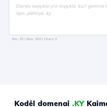
Min: 25 | Max: 500 | Chars:
0
Kodėl domenai
.KY
Kaima