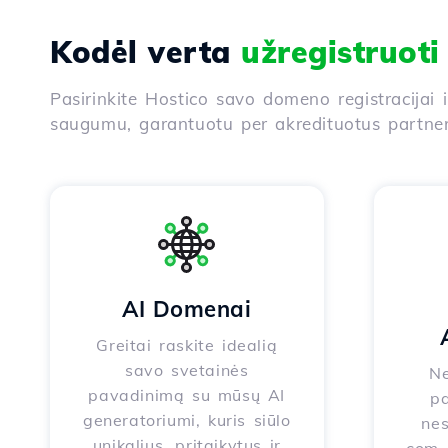
Kodėl verta
užregistruot
Pasirinkite Hostico savo domeno registracijai 
saugumu, garantuotu per akredituotus partneri
AI Domenai
Greitai raskite idealią
savo svetainės
Ne
pavadinimą su mūsų AI
pa
generatoriumi, kuris siūlo
nes
unikalius, pritaikytus ir