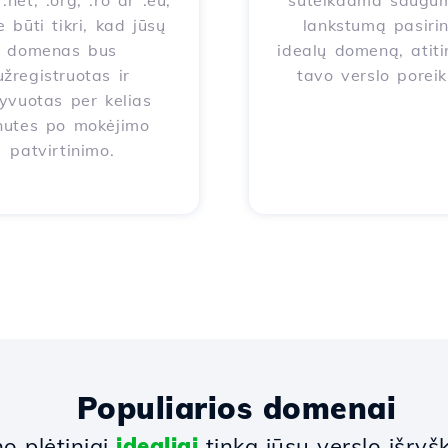
.net, .org, .ro ar .eu,
suteikdama saugum
e būti tikri, kad jūsų
lankstumą pasirin
domenas bus
idealų domeną, atiti
užregistruotas ir
tavo verslo poreik
yvuotas per kelias
nutes po mokėjimo
patvirtinimo.
Populiarios domenai
 plėtiniai
idealiai
tinka jūsų verslo išryšk