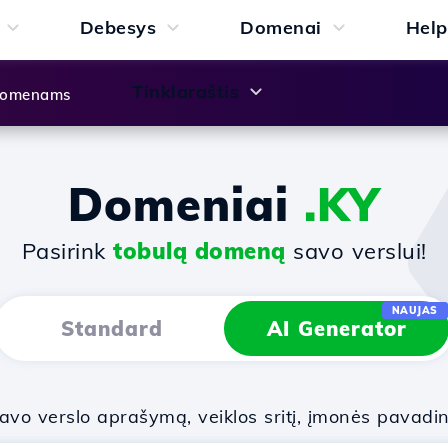
Debesys
Domenai
Help
Tinklaraštis
 domenams
Domeniai
.KY
Pasirink
tobulą domeną
savo verslui!
NAUJAS
Standard
AI Generator
vo verslo aprašymą, veiklos sritį, įmonės pavadi