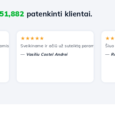
51,882
patenkinti klientai.
★★★★★
★★★★
s paslaugomis. Rekomendavau jus kitiems pažįstamiems.
Sveikiname ir ačiū už suteiktą paramą!
Šiuo metu
—
—
Vasiliu Costel Andrei
Radu L