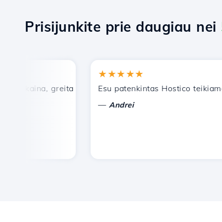
Prisijunkite prie daugiau nei
★★★★★
 kaina, greita ir efektyvi techninė pagalba.
Esu patenkintas Hostico teikiamomi
—
Andrei