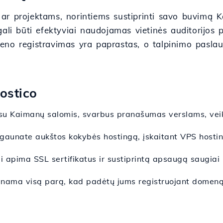
oms ar projektams, norintiems sustiprinti savo buvim
ali būti efektyviai naudojamas vietinės auditorijos 
no registravimas yra paprastas, o talpinimo paslau
ostico
su Kaimanų salomis, svarbus pranašumas verslams, veiki
 gaunate aukštos kokybės hostingą, įskaitant VPS hosting
i apima SSL sertifikatus ir sustiprintą apsaugą saugiai i
nama visą parą, kad padėtų jums registruojant domeną i