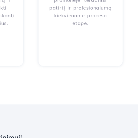
ą ir
pramonėje, teikiantis
kti
patirtį ir profesionalumą
nkantį
kiekviename proceso
ius.
etape.
inimui!