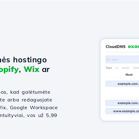
nės hostingo
opify
,
Wix
ar
bos, kad galėtumėte
ate arba redaguojate
, Wix, Google Workspace
intuityviai, vos už 5,99