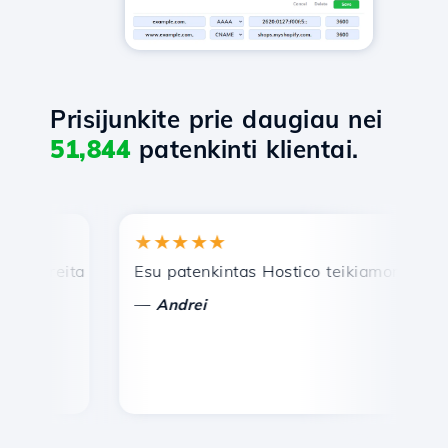
Prisijunkite prie daugiau nei
51,844
patenkinti klientai.
★★★★★
greita ir efektyvi techninė pagalba.
Esu patenkintas Hostico teikiamomis pasla
S
—
Andrei