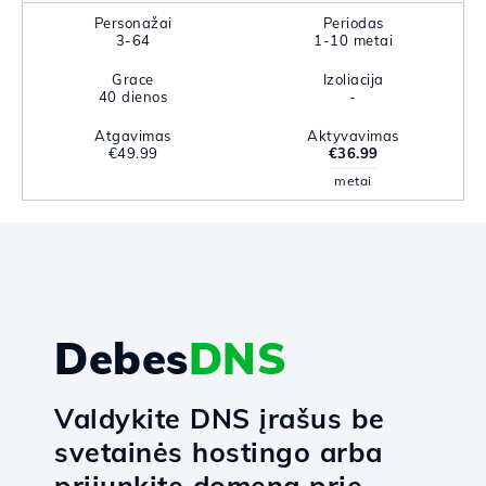
Personažai
Periodas
3-64
1-10 metai
Grace
Izoliacija
40 dienos
-
Atgavimas
Aktyvavimas
€49.99
€36.99
metai
Debes
DNS
Valdykite DNS įrašus be
svetainės hostingo arba
prijunkite domeną prie