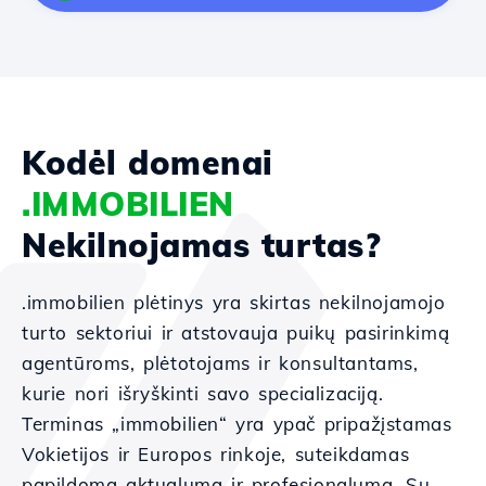
Kodėl domenai
.IMMOBILIEN
Nekilnojamas turtas?
.immobilien plėtinys yra skirtas nekilnojamojo
turto sektoriui ir atstovauja puikų pasirinkimą
agentūroms, plėtotojams ir konsultantams,
kurie nori išryškinti savo specializaciją.
Terminas „immobilien“ yra ypač pripažįstamas
Vokietijos ir Europos rinkoje, suteikdamas
papildomą aktualumą ir profesionalumą. Su