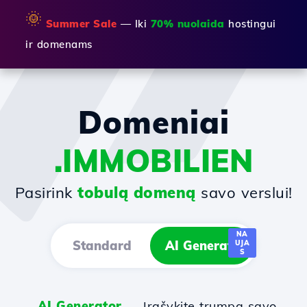
🌞
Summer Sale
— Iki
70% nuolaida
hostingui
ir domenams
Domeniai
.IMMOBILIEN
Pasirink
tobulą domeną
savo verslui!
NA
Standard
AI Generator
UJA
S
AI Generator
— Įrašykite trumpą savo