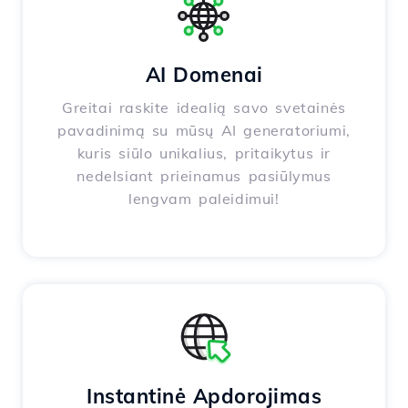
AI Domenai
Greitai raskite idealią savo svetainės
pavadinimą su mūsų AI generatoriumi,
kuris siūlo unikalius, pritaikytus ir
nedelsiant prieinamus pasiūlymus
lengvam paleidimui!
Instantinė Apdorojimas