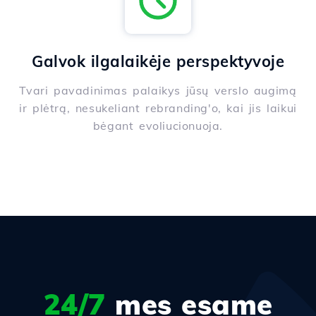
Galvok ilgalaikėje perspektyvoje
Tvari pavadinimas palaikys jūsų verslo augimą
ir plėtrą, nesukeliant rebranding'o, kai jis laikui
bėgant evoliucionuoja.
24/7
mes esame