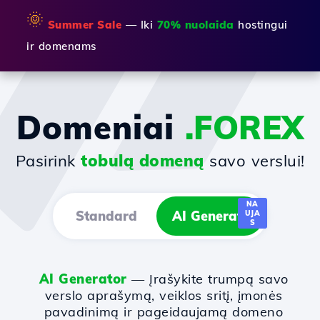
🌞
Summer Sale
— Iki
70% nuolaida
hostingui
ir domenams
Domeniai
.FOREX
Pasirink
tobulą domeną
savo verslui!
NA
Standard
AI Generator
UJA
S
AI Generator
— Įrašykite trumpą savo
verslo aprašymą, veiklos sritį, įmonės
pavadinimą ir pageidaujamą domeno