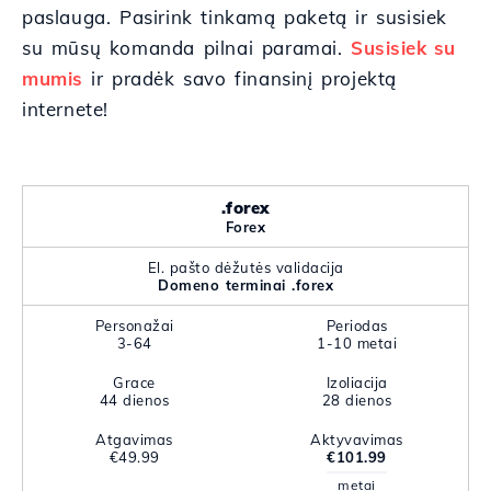
paslauga. Pasirink tinkamą paketą ir susisiek
su mūsų komanda pilnai paramai.
Susisiek su
mumis
ir pradėk savo finansinį projektą
internete!
.forex
Forex
El. pašto dėžutės validacija
Domeno terminai .forex
Personažai
Periodas
3-64
1-10 metai
Grace
Izoliacija
44 dienos
28 dienos
Atgavimas
Aktyvavimas
€49.99
€101.99
metai