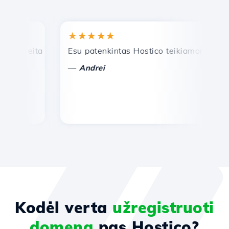
★★★★★
★
reita ir efektyvi techninė pagalba.
Esu patenkintas Hostico teikiamomis paslau
Sve
—
—
Andrei
Kodėl verta
užregistruoti
domeną
pas Hostico?