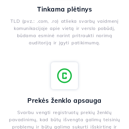
Tinkama plėtinys
TLD (pvz.: .com, .ro) atlieka svarbų vaidmenį
komunikacijoje apie vietą ir verslo pobūdį,
būdama esminė norint pritraukti norimą
auditoriją ir įgyti patikimumą.
Prekės ženklo apsauga
Svarbu vengti registruotų prekių ženklų
pavadinimų, kad būtų išvengta galimų teisinių
problemų ir būtų galima sukurti išskirtinę ir