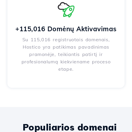
+115,016 Domėnų Aktivavimas
Su 115,016 registruotais domenais,
Hostico yra patikimas pavadinimas
pramonėje, teikiantis patirtį ir
profesionalumą kiekviename proceso
etape.
Populiarios domenai