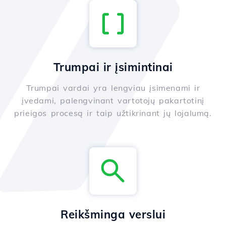
Trumpai ir įsimintinai
Trumpai vardai yra lengviau įsimenami ir
įvedami, palengvinant vartotojų pakartotinį
prieigos procesą ir taip užtikrinant jų lojalumą.
Reikšminga verslui