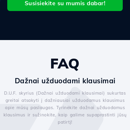
Susisiekite su mumis dabar!
FAQ
Dažnai užduodami klausimai
D.U.F. skyrius (Dažnai užduodami klausimai) sukurtas
greitai atsakyti į dažniausiai užduodamus klausimus
apie mūsų paslaugas. Tyrinėkite dažnai užduodamus
klausimus ir sužinokite, kaip galime supaprastinti jūsų
patirtį!