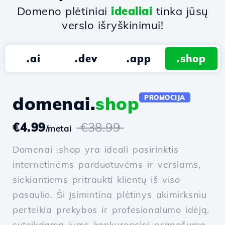
Domeno plėtiniai
idealiai
tinka jūsų
verslo išryškinimui!
.ai
.dev
.app
.shop
domenai.
shop
PROMOCIJA
€4.99
€38.99
/metai
Domenai .shop yra ideali pasirinktis
internetinėms parduotuvėms ir verslams,
siekiantiems pritraukti klientų iš viso
pasaulio. Ši įsimintina plėtinys akimirksniu
perteikia prekybos ir profesionalumo idėją,
suteikdama jums konkurencinį pranašumą