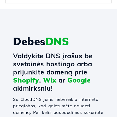
Debes
DNS
Valdykite DNS įrašus be
svetainės hostingo arba
prijunkite domeną prie
Shopify
,
Wix
ar
Google
akimirksniu!
Su CloudDNS jums nebereikia interneto
prieglobos, kad galėtumėte naudoti
domeną. Per kelis paspaudimus sukuriate