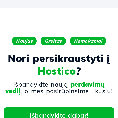
Naujas
Greitas
Nemokamai
Nori persikraustyti į
Hostico
?
Išbandykite naują
perdavimų
vedlį
, o mes pasirūpinsime likusiu!
Išbandykite dabar!