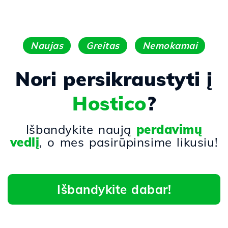
Naujas
Greitas
Nemokamai
Nori persikraustyti į
Hostico
?
Išbandykite naują
perdavimų
vedlį
, o mes pasirūpinsime likusiu!
Išbandykite dabar!