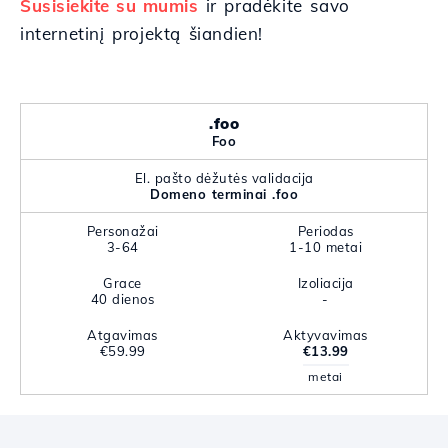
Susisiekite su mumis
ir pradėkite savo
internetinį projektą šiandien!
.foo
Foo
El. pašto dėžutės validacija
Domeno terminai .foo
Personažai
Periodas
3-64
1-10 metai
Grace
Izoliacija
40 dienos
-
Atgavimas
Aktyvavimas
€59.99
€13.99
metai