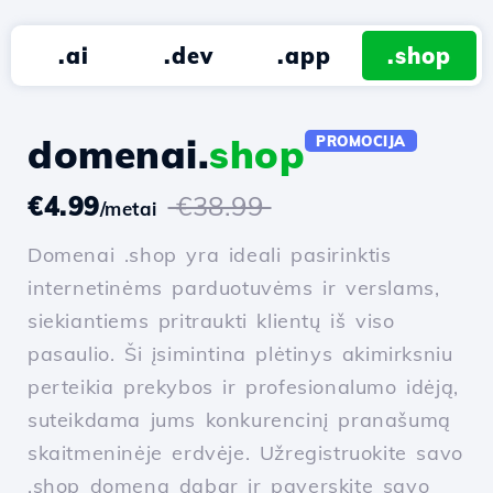
.ai
.dev
.app
.shop
domenai.
shop
PROMOCIJA
€4.99
€38.99
/metai
Domenai .shop yra ideali pasirinktis
internetinėms parduotuvėms ir verslams,
siekiantiems pritraukti klientų iš viso
pasaulio. Ši įsimintina plėtinys akimirksniu
perteikia prekybos ir profesionalumo idėją,
suteikdama jums konkurencinį pranašumą
skaitmeninėje erdvėje. Užregistruokite savo
.shop domeną dabar ir paverskite savo