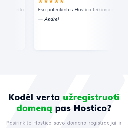
★★★★★
★
reita ir efektyvi techninė pagalba.
Esu patenkintas Hostico teikiamomis paslau
Sv
—
Andrei
Kodėl verta
užregistruoti
domeną
pas Hostico?
Pasirinkite Hostico savo domeno registracijai ir