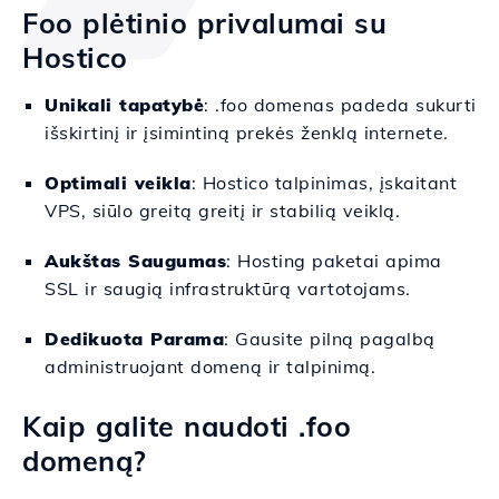
Foo plėtinio privalumai su
Hostico
Unikali tapatybė
: .foo domenas padeda sukurti
išskirtinį ir įsimintiną prekės ženklą internete.
Optimali veikla
: Hostico talpinimas, įskaitant
VPS, siūlo greitą greitį ir stabilią veiklą.
Aukštas Saugumas
: Hosting paketai apima
SSL ir saugią infrastruktūrą vartotojams.
Dedikuota Parama
: Gausite pilną pagalbą
administruojant domeną ir talpinimą.
Kaip galite naudoti .foo
domeną?