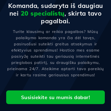
Komanda, sudaryta iš daugiau
nei
20 specialistų
, skirta tavo
pagalbai.
Turite klausimų ar reikia pagalbos? Mūsų
palaikymo komanda yra čia dėl tavęs,
pasiruošusi suteikti greitus atsakymus ir
efektyvius sprendimus! Hostico mes esame
pasiryžę suteikti tau geriausią internetinės
prieglobos patirtį, su draugišku palaikymu,
prieinama 24/7. Ateikime aptarti tavo poreikių
ir kartu rasime geriausius sprendimus!
Susisiekite su mumis dabar!