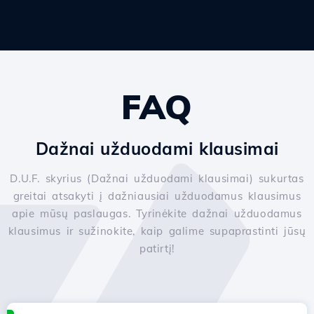
FAQ
Dažnai užduodami klausimai
D.U.F. skyrius (Dažnai užduodami klausimai) sukurtas
greitai atsakyti į dažniausiai užduodamus klausimus
apie mūsų paslaugas. Tyrinėkite dažnai užduodamus
klausimus ir sužinokite, kaip galime supaprastinti jūsų
patirtį!