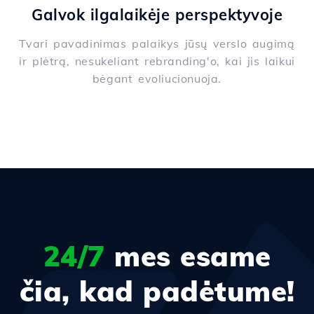
Galvok ilgalaikėje perspektyvoje
Tvari pavadinimas palaikys jūsų verslo augimą
ir plėtrą, nesukeliant rebranding'o, kai jis laikui
bėgant evoliucionuoja.
24/7
mes esame
čia, kad padėtume!