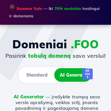
🌞
Summer Sale
— Iki
70% nuolaida
hostingui
ir domenams
Domeniai
.FOO
Pasirink
tobulą domeną
savo verslui!
NA
Standard
AI Generator
UJA
S
AI Generator
— Įrašykite trumpą savo
verslo aprašymą, veiklos sritį, įmonės
pavadinimą ir pageidaujamą domeno