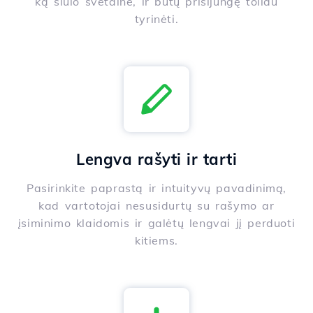
ką siūlo svetainė, ir būtų prisijungę toliau
tyrinėti.
Lengva rašyti ir tarti
Pasirinkite paprastą ir intuityvų pavadinimą,
kad vartotojai nesusidurtų su rašymo ar
įsiminimo klaidomis ir galėtų lengvai jį perduoti
kitiems.