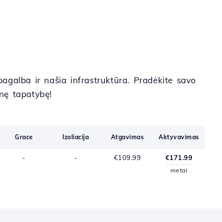
pagalba ir našia infrastruktūra. Pradėkite savo
nę tapatybę!
Grace
Izoliacija
Atgavimas
Aktyvavimas
-
-
€109.99
€171.99
metai