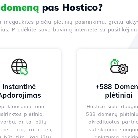
i domeną
pas Hostico?
ir mėgaukitės plačiu plėtinių pasirinkimu, greitu akt
us. Pradėkite savo buvimą internete su pasitikėjimu
Instantinė
+588 Dome
Apdorojimas
plėtiniai
priklausomai nuo
Hostico siūlo daugi
sirinktos plėtinio,
588 domenų plėtiniu
varbu, ar tai būtų
akredituotus partne
.net, .org, .ro ar .eu,
suteikdama saugum
e būti tikri, kad jūsų
lankstumą pasirin