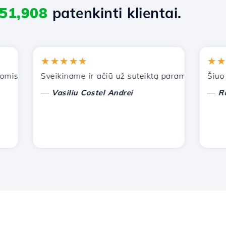
51,908
patenkinti klientai.
★★★★★
★★★★
s paslaugomis. Rekomendavau jus kitiems pažįstamiems.
Sveikiname ir ačiū už suteiktą paramą!
Šiuo metu
—
—
Vasiliu Costel Andrei
Radu L