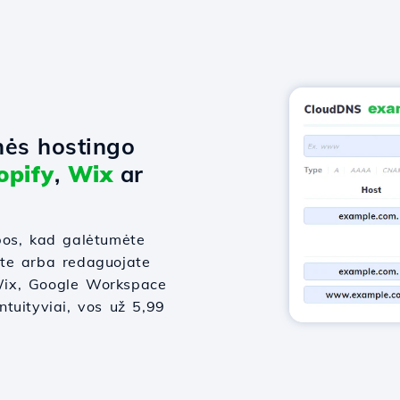
nės hostingo
opify
,
Wix
ar
bos, kad galėtumėte
ate arba redaguojate
, Wix, Google Workspace
intuityviai, vos už 5,99