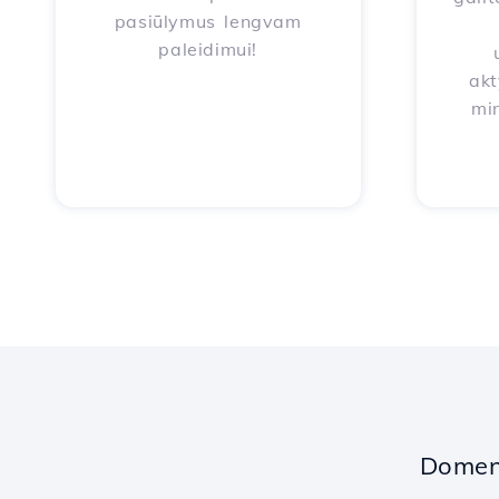
pasiūlymus lengvam
paleidimui!
akt
mi
Domeno