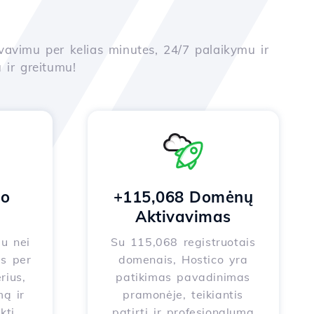
yvavimu per kelias minutes, 24/7 palaikymu ir
 ir greitumu!
no
+115,068 Domėnų
Aktivavimas
au nei
Su 115,068 registruotais
s per
domenais, Hostico yra
rius,
patikimas pavadinimas
ą ir
pramonėje, teikiantis
kti
patirtį ir profesionalumą