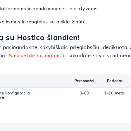
platformoms ir bendruomenės iniciatyvoms.
veiksmus ir renginius su aiškia žinute.
 su Hostico šiandien!
ir pasinaudokite kokybiškais prieglobsčiu, dedikuota 
riu.
Susisiekite su mumis
ir sukurkite savo skaitmeni
Personažai
Periodas
nė konfigūracija
3-63
1-10 metai
do