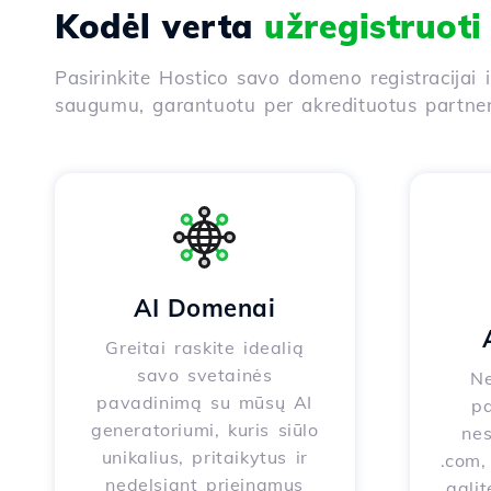
Kodėl verta
užregistruot
Pasirinkite Hostico savo domeno registracijai 
saugumu, garantuotu per akredituotus partneri
AI Domenai
Greitai raskite idealią
savo svetainės
Ne
pavadinimą su mūsų AI
pa
generatoriumi, kuris siūlo
nes
unikalius, pritaikytus ir
.com, 
nedelsiant prieinamus
galit