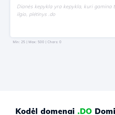
Min: 25 | Max: 500 | Chars:
0
Kodėl domenai
.DO
Domin