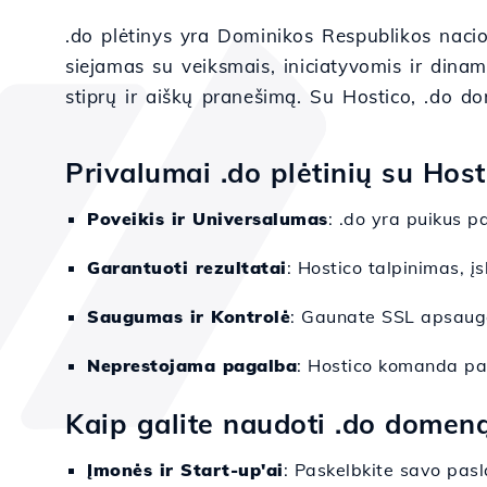
.do plėtinys yra Dominikos Respublikos naci
siejamas su veiksmais, iniciatyvomis ir dinam
stiprų ir aiškų pranešimą. Su Hostico, .do do
Privalumai .do plėtinių su Host
Poveikis ir Universalumas
: .do yra puikus p
Garantuoti rezultatai
: Hostico talpinimas, įs
Saugumas ir Kontrolė
: Gaunate SSL apsaugą
Neprestojama pagalba
: Hostico komanda pas
Kaip galite naudoti .do domen
Įmonės ir Start-up'ai
: Paskelbkite savo pas