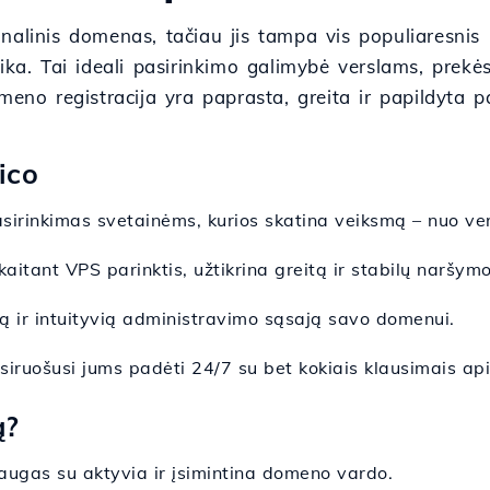
onalinis domenas, tačiau jis tampa vis populiaresni
ika. Tai ideali pasirinkimo galimybė verslams, prekė
meno registracija yra paprasta, greita ir papildyta 
ico
asirinkimas svetainėms, kurios skatina veiksmą – nuo vers
kaitant VPS parinktis, užtikrina greitą ir stabilų naršymo
 ir intuityvią administravimo sąsają savo domenui.
iruošusi jums padėti 24/7 su bet kokiais klausimais api
ą?
laugas su aktyvia ir įsimintina domeno vardo.