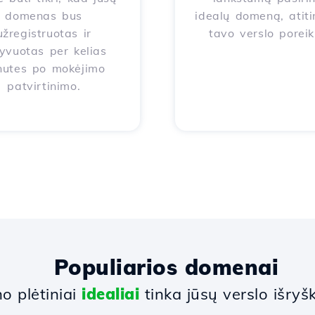
domenas bus
idealų domeną, atiti
užregistruotas ir
tavo verslo poreik
yvuotas per kelias
nutes po mokėjimo
patvirtinimo.
Populiarios domenai
 plėtiniai
idealiai
tinka jūsų verslo išryšk