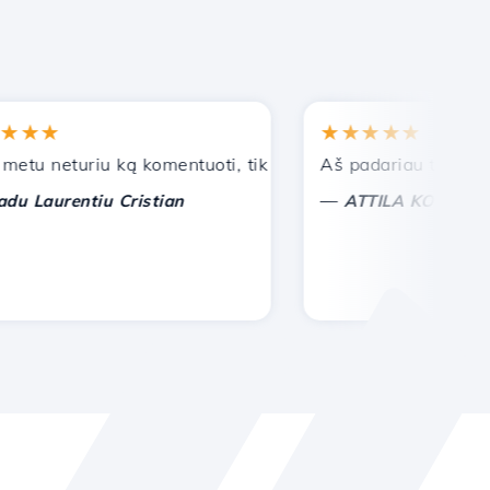
★
★★★★★
 neturiu ką komentuoti, tik galiu įvertinti. Su ypatinga pa
Aš padariau teisingą pa
—
aurentiu Cristian
ATTILA KOLES