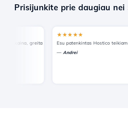
Prisijunkite prie daugiau nei
★★★★★
 kaina, greita ir efektyvi techninė pagalba.
Esu patenkintas Hostico teikiamomi
—
Andrei