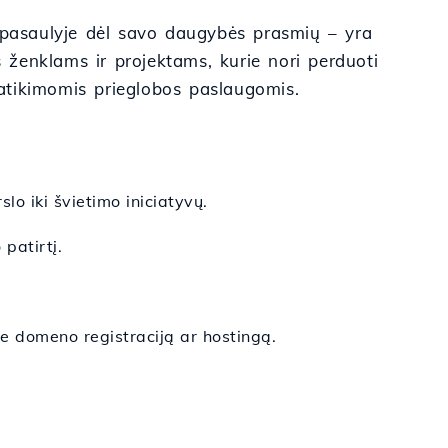
s pasaulyje dėl savo daugybės prasmių – yra
s ženklams ir projektams, kurie nori perduoti
patikimomis prieglobos paslaugomis.
lo iki švietimo iniciatyvų.
 patirtį.
e domeno registraciją ar hostingą.