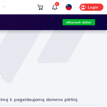
5
Login
aktyvuok dabar
nimą ir pageidaujamą domeno plėtinį.