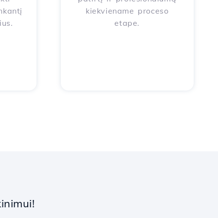
nkantį
kiekviename proceso
ius.
etape.
inimui!