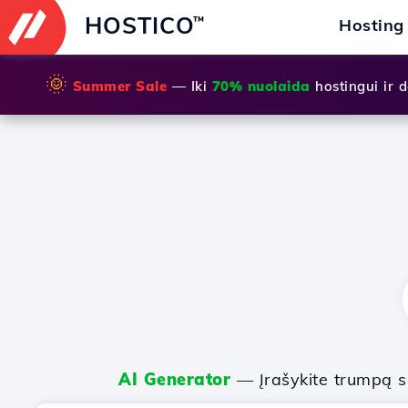
HOSTICO
™
Hosting
🌞
Summer Sale
— Iki
70% nuolaida
hostingui ir
AI Generator
— Įrašykite trumpą sa