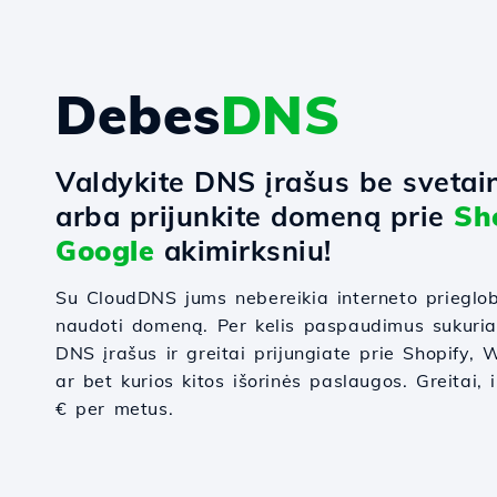
Debes
DNS
Valdykite DNS įrašus be svetai
arba prijunkite domeną prie
Sh
Google
akimirksniu!
Su CloudDNS jums nebereikia interneto prieglo
naudoti domeną. Per kelis paspaudimus sukuri
DNS įrašus ir greitai prijungiate prie Shopify
ar bet kurios kitos išorinės paslaugos. Greitai, 
€ per metus.