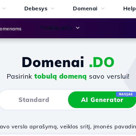
Debesys
Domenai
Help
Tinklaraštis
 domenams
Domenai
.DO
Pasirink
tobulą domeną
savo verslui!
NAUJAS
Standard
AI Generator
vo verslo aprašymą, veiklos sritį, įmonės pavadi