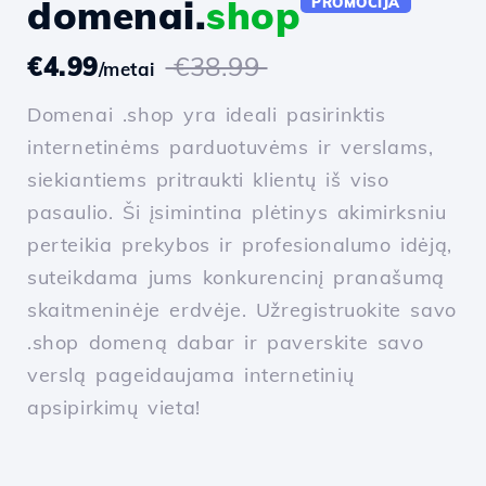
domenai.
shop
PROMOCIJA
€4.99
€38.99
/metai
Domenai .shop yra ideali pasirinktis
internetinėms parduotuvėms ir verslams,
siekiantiems pritraukti klientų iš viso
pasaulio. Ši įsimintina plėtinys akimirksniu
perteikia prekybos ir profesionalumo idėją,
suteikdama jums konkurencinį pranašumą
skaitmeninėje erdvėje. Užregistruokite savo
.shop domeną dabar ir paverskite savo
verslą pageidaujama internetinių
apsipirkimų vieta!