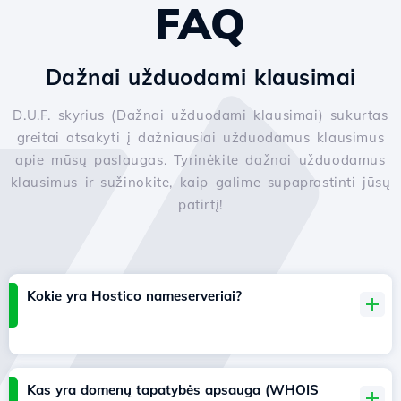
FAQ
Dažnai užduodami klausimai
D.U.F. skyrius (Dažnai užduodami klausimai) sukurtas
greitai atsakyti į dažniausiai užduodamus klausimus
apie mūsų paslaugas. Tyrinėkite dažnai užduodamus
klausimus ir sužinokite, kaip galime supaprastinti jūsų
patirtį!
Kokie yra Hostico nameserveriai?
Kas yra domenų tapatybės apsauga (WHOIS