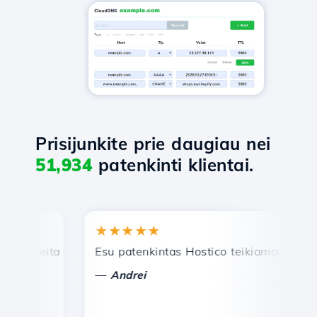
Prisijunkite prie daugiau nei
51,934
patenkinti klientai.
★★★★★
★
reita ir efektyvi techninė pagalba.
Esu patenkintas Hostico teikiamomis paslau
Sv
—
—
Andrei