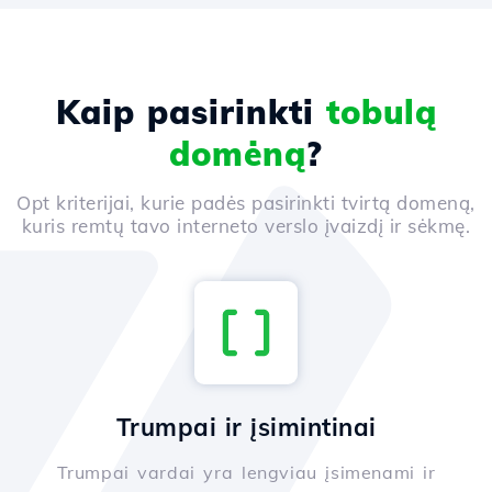
Kaip pasirinkti
tobulą
domėną
?
Opt kriterijai, kurie padės pasirinkti tvirtą domeną,
kuris remtų tavo interneto verslo įvaizdį ir sėkmę.
Trumpai ir įsimintinai
Trumpai vardai yra lengviau įsimenami ir