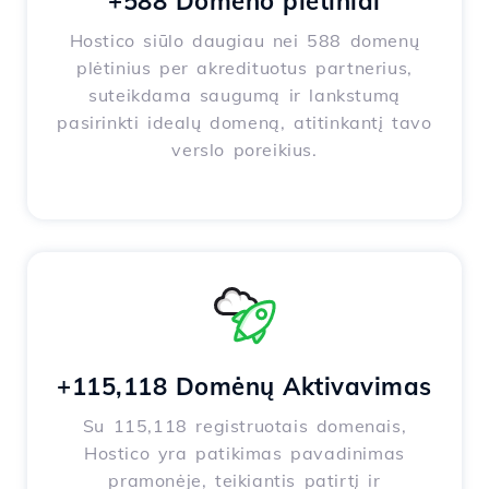
+588 Domeno plėtiniai
Hostico siūlo daugiau nei 588 domenų
plėtinius per akredituotus partnerius,
suteikdama saugumą ir lankstumą
pasirinkti idealų domeną, atitinkantį tavo
verslo poreikius.
+115,118 Domėnų Aktivavimas
Su 115,118 registruotais domenais,
Hostico yra patikimas pavadinimas
pramonėje, teikiantis patirtį ir