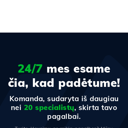
24/7
mes esame
čia, kad padėtume!
Komanda, sudaryta iš daugiau
nei
20 specialistų
, skirta tavo
pagalbai.