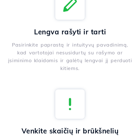
Lengva rašyti ir tarti
Pasirinkite paprastą ir intuityvų pavadinimą,
kad vartotojai nesusidurtų su rašymo ar
įsiminimo klaidomis ir galėtų lengvai jį perduoti
kitiems.
Venkite skaičių ir brūkšnelių