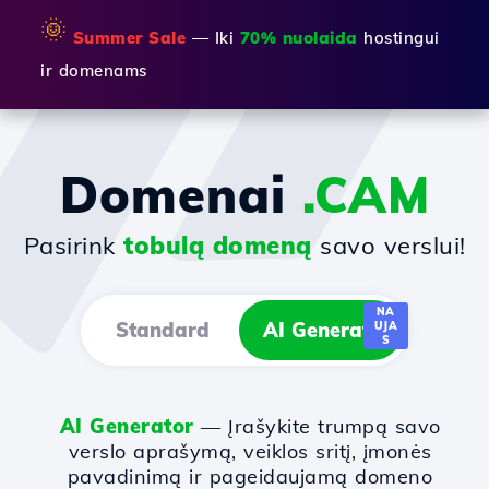
🌞
Summer Sale
— Iki
70% nuolaida
hostingui
ir domenams
Domenai
.CAM
Pasirink
tobulą domeną
savo verslui!
NA
Standard
AI Generator
UJA
S
AI Generator
— Įrašykite trumpą savo
verslo aprašymą, veiklos sritį, įmonės
pavadinimą ir pageidaujamą domeno