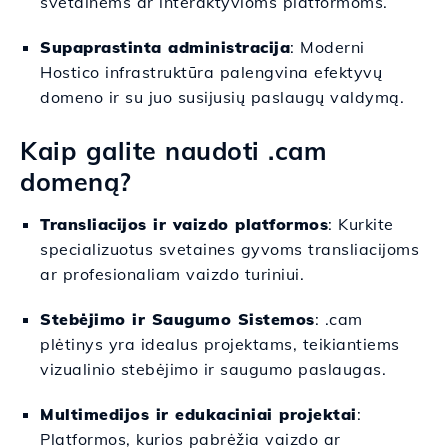
svetainėms ar interaktyvioms platformoms.
Supaprastinta administracija
: Moderni
Hostico infrastruktūra palengvina efektyvų
domeno ir su juo susijusių paslaugų valdymą.
Kaip galite naudoti .cam
domeną?
Transliacijos ir vaizdo platformos
: Kurkite
specializuotus svetaines gyvoms transliacijoms
ar profesionaliam vaizdo turiniui.
Stebėjimo ir Saugumo Sistemos
: .cam
plėtinys yra idealus projektams, teikiantiems
vizualinio stebėjimo ir saugumo paslaugas.
Multimedijos ir edukaciniai projektai
:
Platformos, kurios pabrėžia vaizdo ar