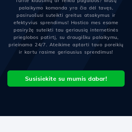
Turite klausimų ar reikia pagalbos? Mūsų
palaikymo komanda yra čia dėl tavęs,
pasiruošusi suteikti greitus atsakymus ir
efektyvius sprendimus! Hostico mes esame
pasiryžę suteikti tau geriausią internetinės
prieglobos patirtį, su draugišku palaikymu,
prieinama 24/7. Ateikime aptarti tavo poreikių
ir kartu rasime geriausius sprendimus!
Susisiekite su mumis dabar!