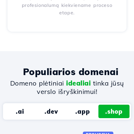
profesionalumą kiekviename proceso
etape.
Populiarios domenai
Domeno plėtiniai
idealiai
tinka jūsų
verslo išryškinimui!
.ai
.dev
.app
.shop