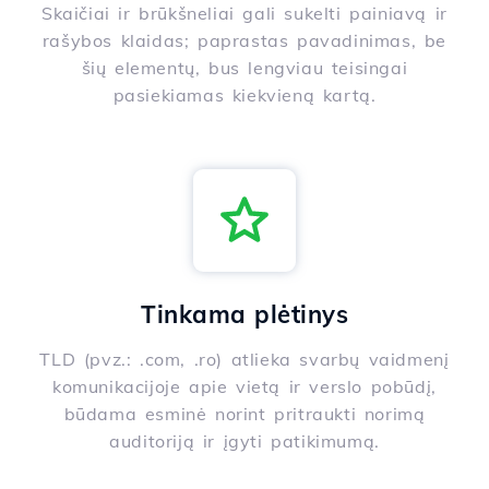
Skaičiai ir brūkšneliai gali sukelti painiavą ir
rašybos klaidas; paprastas pavadinimas, be
šių elementų, bus lengviau teisingai
pasiekiamas kiekvieną kartą.
Tinkama plėtinys
TLD (pvz.: .com, .ro) atlieka svarbų vaidmenį
komunikacijoje apie vietą ir verslo pobūdį,
būdama esminė norint pritraukti norimą
auditoriją ir įgyti patikimumą.