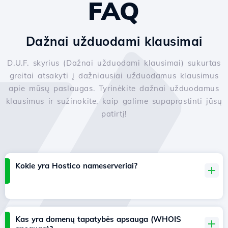
FAQ
Dažnai užduodami klausimai
D.U.F. skyrius (Dažnai užduodami klausimai) sukurtas
greitai atsakyti į dažniausiai užduodamus klausimus
apie mūsų paslaugas. Tyrinėkite dažnai užduodamus
klausimus ir sužinokite, kaip galime supaprastinti jūsų
patirtį!
Kokie yra Hostico nameserveriai?
Kas yra domenų tapatybės apsauga (WHOIS