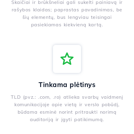
Skaičiai ir brūkšneliai gali sukelti painiavą ir
rašybos klaidas; paprastas pavadinimas, be
šių elementų, bus lengviau teisingai
pasiekiamas kiekvieną kartą.
Tinkama plėtinys
TLD (pvz.: .com, .ro) atlieka svarbų vaidmenį
komunikacijoje apie vietą ir verslo pobūdį,
būdama esminė norint pritraukti norimą
auditoriją ir įgyti patikimumą.