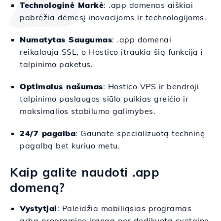
Technologinė Markė
: .app domenas aiškiai
pabrėžia dėmesį inovacijoms ir technologijoms.
Numatytas Saugumas
: .app domenai
reikalauja SSL, o Hostico įtraukia šią funkciją į
talpinimo paketus.
Optimalus našumas
: Hostico VPS ir bendroji
talpinimo paslaugos siūlo puikias greičio ir
maksimalios stabilumo galimybes.
24/7 pagalba
: Gaunate specializuotą techninę
pagalbą bet kuriuo metu.
Kaip galite naudoti .app
domeną?
Vystytjai
: Paleidžia mobiliąsias programas
arba programinę įrangą per dedikuotą svetainę.