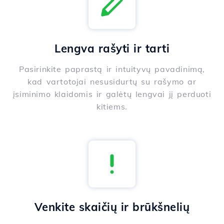
Lengva rašyti ir tarti
Pasirinkite paprastą ir intuityvų pavadinimą,
kad vartotojai nesusidurtų su rašymo ar
įsiminimo klaidomis ir galėtų lengvai jį perduoti
kitiems.
Venkite skaičių ir brūkšnelių