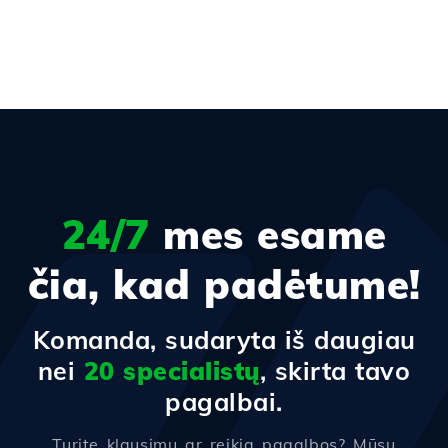
24/7
mes esame
čia, kad padėtume!
Komanda, sudaryta iš daugiau
nei
20 specialistų
, skirta tavo
pagalbai.
Turite klausimų ar reikia pagalbos? Mūsų