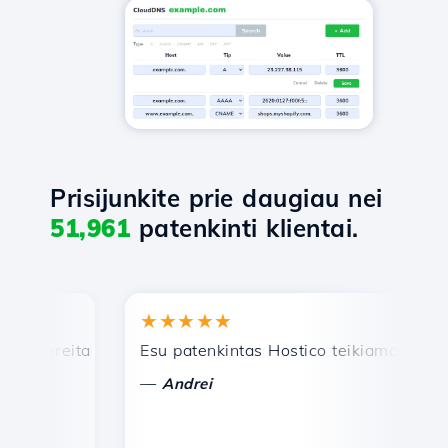
Prisijunkite prie daugiau nei
51,961
patenkinti klientai.
★★★★★
greita ir efektyvi techninė pagalba.
Esu patenkintas Hostico teikiamomis pasla
S
—
Andrei