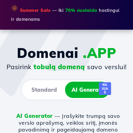
🌞
Summer Sale
— Iki
70% nuolaida
hostingui
ir domenams
Domenai
.APP
Pasirink
tobulą domeną
savo verslui!
NA
Standard
AI Generator
UJA
S
AI Generator
— Įrašykite trumpą savo
verslo aprašymą, veiklos sritį, įmonės
pavadinimą ir pageidaujamą domeno