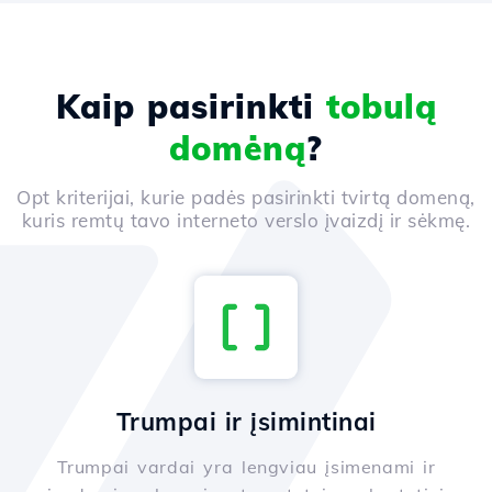
Kaip pasirinkti
tobulą
domėną
?
Opt kriterijai, kurie padės pasirinkti tvirtą domeną,
kuris remtų tavo interneto verslo įvaizdį ir sėkmę.
Trumpai ir įsimintinai
Trumpai vardai yra lengviau įsimenami ir