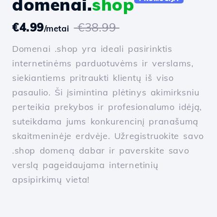
domenai.
shop
€4.99
€38.99
/metai
Domenai .shop yra ideali pasirinktis
internetinėms parduotuvėms ir verslams,
siekiantiems pritraukti klientų iš viso
pasaulio. Ši įsimintina plėtinys akimirksniu
perteikia prekybos ir profesionalumo idėją,
suteikdama jums konkurencinį pranašumą
skaitmeninėje erdvėje. Užregistruokite savo
.shop domeną dabar ir paverskite savo
verslą pageidaujama internetinių
apsipirkimų vieta!