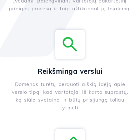
įvedami, palengvinant vartotojų pakartotinį
prieigos procesą ir taip užtikrinant jų lojalumą.
Reikšminga verslui
Domenas turėtų perduoti aiškią idėją apie
verslo tipą, kad vartotojai iš karto suprastų,
ką siūlo svetainė, ir būtų prisijungę toliau
tyrinėti.