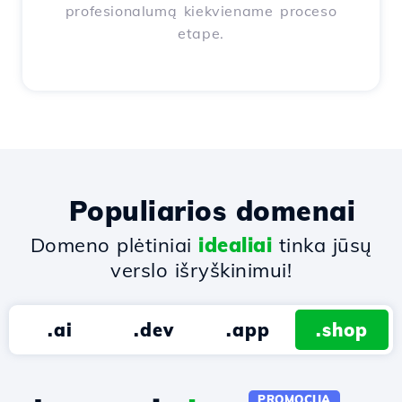
profesionalumą kiekviename proceso
etape.
Populiarios domenai
Domeno plėtiniai
idealiai
tinka jūsų
verslo išryškinimui!
.ai
.dev
.app
.shop
PROMOCIJA