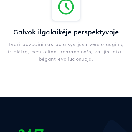
Galvok ilgalaikėje perspektyvoje
Tvari pavadinimas palaikys jūsų verslo augimą
ir plėtrą, nesukeliant rebranding'o, kai jis laikui
bėgant evoliucionuoja.