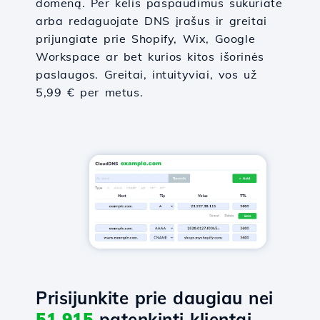
domeną. Per kelis paspaudimus sukuriate
arba redaguojate DNS įrašus ir greitai
prijungiate prie Shopify, Wix, Google
Workspace ar bet kurios kitos išorinės
paslaugos. Greitai, intuityviai, vos už
5,99 € per metus.
Prisijunkite prie daugiau nei
51,915
patenkinti klientai.