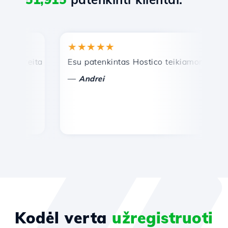
★★★★★
★
reita ir efektyvi techninė pagalba.
Esu patenkintas Hostico teikiamomis paslau
Sv
—
—
Andrei
Kodėl verta
užregistruoti