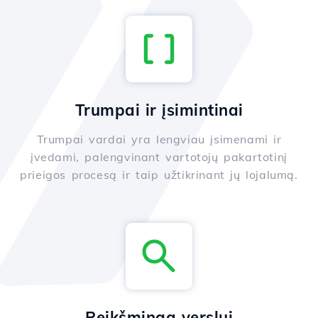
Trumpai ir įsimintinai
Trumpai vardai yra lengviau įsimenami ir
įvedami, palengvinant vartotojų pakartotinį
prieigos procesą ir taip užtikrinant jų lojalumą.
Reikšminga verslui