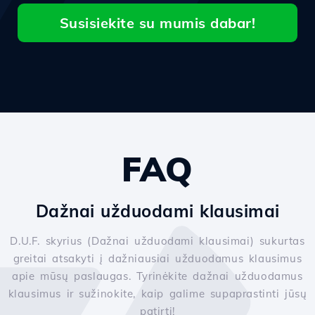
Susisiekite su mumis dabar!
FAQ
Dažnai užduodami klausimai
D.U.F. skyrius (Dažnai užduodami klausimai) sukurtas
greitai atsakyti į dažniausiai užduodamus klausimus
apie mūsų paslaugas. Tyrinėkite dažnai užduodamus
klausimus ir sužinokite, kaip galime supaprastinti jūsų
patirtį!