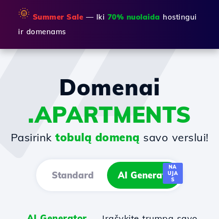
🌞
Summer Sale
— Iki
70% nuolaida
hostingui
ir domenams
Domenai
.APARTMENTS
Pasirink
tobulą domeną
savo verslui!
NA
Standard
AI Generator
UJA
S
AI Generator
— Įrašykite trumpą savo