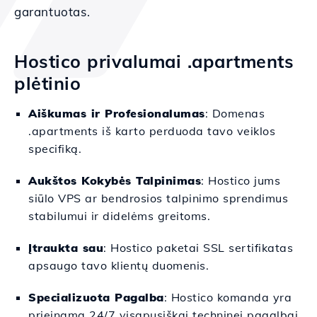
garantuotas.
Hostico privalumai .apartments
plėtinio
Aiškumas ir Profesionalumas
: Domenas
.apartments iš karto perduoda tavo veiklos
specifiką.
Aukštos Kokybės Talpinimas
: Hostico jums
siūlo VPS ar bendrosios talpinimo sprendimus
stabilumui ir didelėms greitoms.
Įtraukta sau
: Hostico paketai SSL sertifikatas
apsaugo tavo klientų duomenis.
Specializuota Pagalba
: Hostico komanda yra
prieinama 24/7 visapusiškai techninei pagalbai.