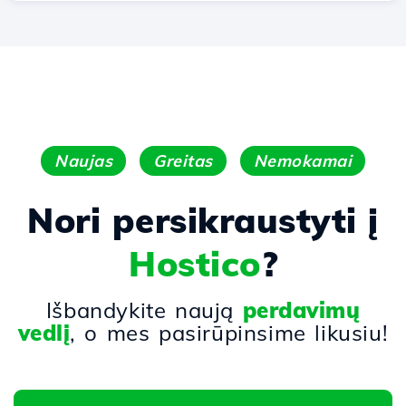
Naujas
Greitas
Nemokamai
Nori persikraustyti į
Hostico
?
Išbandykite naują
perdavimų
vedlį
, o mes pasirūpinsime likusiu!