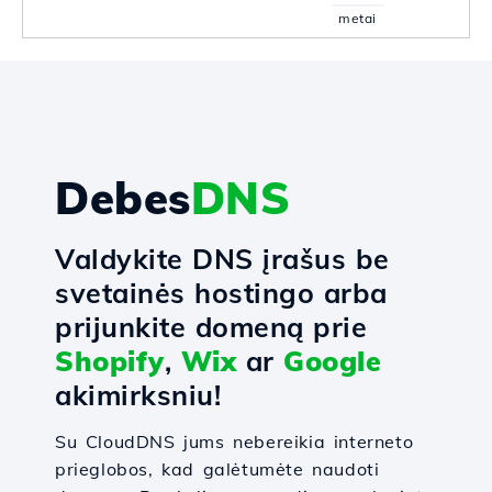
metai
Debes
DNS
Valdykite DNS įrašus be
svetainės hostingo arba
prijunkite domeną prie
Shopify
,
Wix
ar
Google
akimirksniu!
Su CloudDNS jums nebereikia interneto
prieglobos, kad galėtumėte naudoti