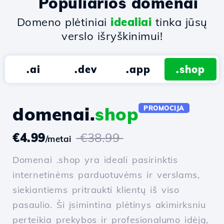
Populiarios domenai
Domeno plėtiniai
idealiai
tinka jūsų
verslo išryškinimui!
.ai
.dev
.app
.shop
domenai.
shop
PROMOCIJA
€4.99
€38.99
/metai
Domenai .shop yra ideali pasirinktis
internetinėms parduotuvėms ir verslams,
siekiantiems pritraukti klientų iš viso
pasaulio. Ši įsimintina plėtinys akimirksniu
perteikia prekybos ir profesionalumo idėją,