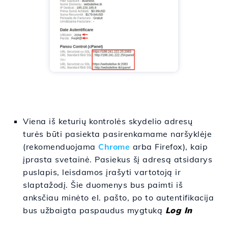
Viena iš keturių kontrolės skydelio adresų
turės būti pasiekta pasirenkamame naršyklėje
(rekomenduojama
Chrome
arba Firefox), kaip
įprasta svetainė. Pasiekus šį adresą atsidarys
puslapis, leisdamos įrašyti vartotoją ir
slaptažodį. Šie duomenys bus paimti iš
anksčiau minėto el. pašto, po to autentifikacija
bus užbaigta paspaudus mygtuką
Log In