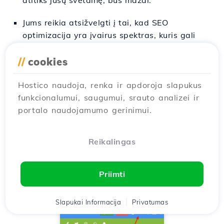
Jums reikia atsižvelgti į tai, kad SEO
optimizacija yra įvairus spektras, kuris gali
reikalauti nuolatinio darbo, ir dažniausiai
reikia gilintis į koncepciją, kad būtų pasiekti
//
cookies
reikšmingi rezultatai.
Hostico naudoja, renka ir apdoroja slapukus
funkcionalumui, saugumui, srauto analizei ir
portalo naudojamumo gerinimui.
Norint peržiūrėti iki šiol atliktus pakeitimus,
reikės dar kartą paspausti anksčiau pateiktą
Reikalingas
Atnaujinti
mygtuką ir spustelėti
Peržiūra.
Mūsų svetainė bus įkelta su paskutinėje
sesijoje pateiktais atnaujinimais.
Priimti
Slapukai Informacija
Privatumas