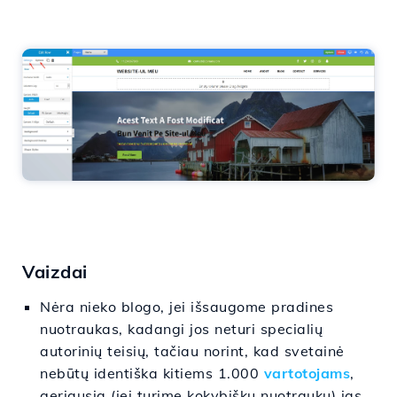
Vaizdai
Nėra nieko blogo, jei išsaugome pradines
nuotraukas, kadangi jos neturi specialių
autorinių teisių, tačiau norint, kad svetainė
nebūtų identiška kitiems 1.000
vartotojams
,
geriausia (jei turime kokybiškų nuotraukų) jas