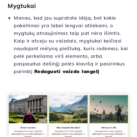
Mygtukai
Manau, kad jau supratote idėją, bet kokie
pakeitimai yra labai lengvai atliekami, o
mygtukų atnaujinimas taip pat nėra išimtis.
Kaip ir atveju su vaizdais, mygtukai keičiasi
naudojant mėlyną pieštuką, kuris rodomas, kai
pelė perkeliama virš elemento, arba
paspaudus dešinįjį pelės klavišą ir pasirinkus
parinktį
Redaguoti vaizdo langelį