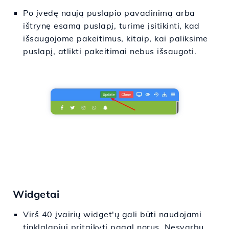
Po įvedę naują puslapio pavadinimą arba
ištrynę esamą puslapį, turime įsitikinti, kad
išsaugojome pakeitimus, kitaip, kai paliksime
puslapį, atlikti pakeitimai nebus išsaugoti.
Widgetai
Virš 40 įvairių widget'ų gali būti naudojami
tinklalapiui pritaikyti pagal norus. Nesvarbu,