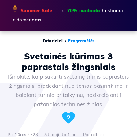
🌞
Summer Sale
— Iki
70% nuolaida
hostingui
ir domenams
Tutorialai
•
Programėlės
Svetainės kūrimas 3
paprastais žingsniais
Išmokite, kaip sukurti svetainę trimis paprastais
žingsniais, pradedant nuo temos pasirinkimo ir
baigiant turinio pritaikymu, nesikreipiant į
pažangias technines žinias.
9
Peržiūros 4728
Atnaujinta 1 an
Paskelbta: