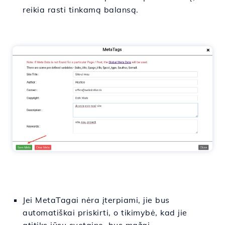
reikia rasti tinkamą balansą.
Jei MetaTagai nėra įterpiami, jie bus
automatiškai priskirti, o tikimybė, kad jie
atitiks jūsų svetainę, bus mažai.