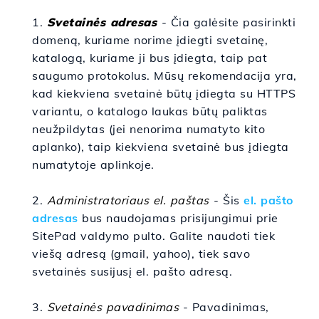
1.
Svetainės adresas
- Čia galėsite pasirinkti
domeną, kuriame norime įdiegti svetainę,
katalogą, kuriame ji bus įdiegta, taip pat
saugumo protokolus. Mūsų rekomendacija yra,
kad kiekviena svetainė būtų įdiegta su HTTPS
variantu, o katalogo laukas būtų paliktas
neužpildytas (jei nenorima numatyto kito
aplanko), taip kiekviena svetainė bus įdiegta
numatytoje aplinkoje.
2.
Administratoriaus el. paštas
- Šis
el. pašto
adresas
bus naudojamas prisijungimui prie
SitePad valdymo pulto. Galite naudoti tiek
viešą adresą (gmail, yahoo), tiek savo
svetainės susijusį el. pašto adresą.
3.
Svetainės pavadinimas
- Pavadinimas,