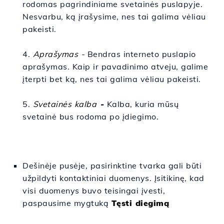
rodomas pagrindiniame svetainės puslapyje.
Nesvarbu, ką įrašysime, nes tai galima vėliau
pakeisti.
4.
Aprašymas
-
Bendras interneto puslapio
aprašymas. Kaip ir pavadinimo atveju, galime
įterpti bet ką, nes tai galima vėliau pakeisti.
5.
Svetainės kalba
-
Kalba, kuria mūsų
svetainė bus rodoma po įdiegimo.
Dešinėje pusėje, pasirinktine tvarka gali būti
užpildyti kontaktiniai duomenys. Įsitikinę, kad
visi duomenys buvo teisingai įvesti,
paspausime mygtuką
Tęsti diegimą