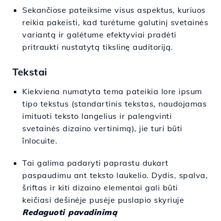
Sekančiose pateiksime visus aspektus, kuriuos
reikia pakeisti, kad turėtume galutinį svetainės
variantą ir galėtume efektyviai pradėti
pritraukti nustatytą tikslinę auditoriją.
Tekstai
Kiekviena numatyta tema pateikia lore ipsum
tipo tekstus (standartinis tekstas, naudojamas
imituoti teksto langelius ir palengvinti
svetainės dizaino vertinimą), jie turi būti
înlocuite.
Tai galima padaryti paprastu dukart
paspaudimu ant teksto laukelio. Dydis, spalva,
šriftas ir kiti dizaino elementai gali būti
keičiasi dešinėje pusėje puslapio skyriuje
Redaguoti pavadinimą