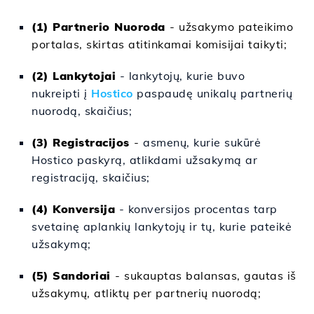
(1) Partnerio Nuoroda
- užsakymo pateikimo
portalas, skirtas atitinkamai komisijai taikyti;
(2) Lankytojai
- lankytojų, kurie buvo
nukreipti į
Hostico
paspaudę unikalų partnerių
nuorodą, skaičius;
(3) Registracijos
-
asmenų, kurie sukūrė
Hostico paskyrą, atlikdami užsakymą ar
registraciją, skaičius;
(4) Konversija
- konversijos procentas tarp
svetainę aplankių lankytojų ir tų, kurie pateikė
užsakymą;
(5) Sandoriai
- sukauptas balansas, gautas iš
užsakymų, atliktų per partnerių nuorodą;