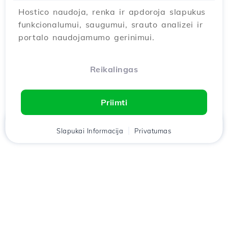
Hostico naudoja, renka ir apdoroja slapukus
funkcionalumui, saugumui, srauto analizei ir
portalo naudojamumo gerinimui.
Reikalingas
Priimti
Namai
Slapukai Informacija
Klientas
Krepšelis
Privatumas
Pokalbis
Meniu
Atsisiųskite
Hostico
programėlę