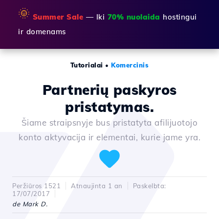
🌞
Summer Sale
— Iki
70% nuolaida
hostingui
ir domenams
Tutorialai
•
Komercinis
Partnerių paskyros
pristatymas.
Šiame straipsnyje bus pristatyta afilijuotojo
konto aktyvacija ir elementai, kurie jame yra.
Peržiūros 1521
Atnaujinta 1 an
Paskelbta:
17/07/2017
de Mark D.