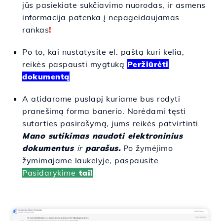
jūs pasiekiate
sukčiavimo
nuorodas
, ir
asmens
informacija
patenka
į nepageidaujamas
rankas
!
Po to,
kai
nustatysite el. paštą
kuri
kelia
,
reikės
paspausti
mygtuką
Peržiūrėti
dokumentą
A
atidarome
puslapį
kuriame
bus
rodyti
pranešimą
forma
banerio
. Norėdami
tęsti
sutarties pasirašymą, jums reikės
patvirtinti
Mano sutikimas naudoti elektroninius
dokumentus
ir
parašus.
Po
žymėjimo
žymimajame laukelyje
, paspausite
Pasidarykime
tai!