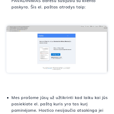
PAVADINIMAS adresu
susijusiu
su
kliento
paskyra. Šis el. paštas
atrodys
taip:
Mes
prašome
jūsų
už
užtikrinti
kad
laiku
kai
jūs
pasiekiate
el. paštą
kuris
yra
tas
kurį
paminėjome
. Hostico
nesijaučia
atsakinga
jei