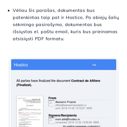
Vėliau šis
parašas,
dokumentas
bus
patenkintas
taip pat
ir
Hostico.
Po
abiejų
šalių
sėkmingo pasirašymo, dokumentas bus
išsiųstas el. paštu
email
,
kuris
bus
prieinamas
atsisiųsti
PDF formatu.