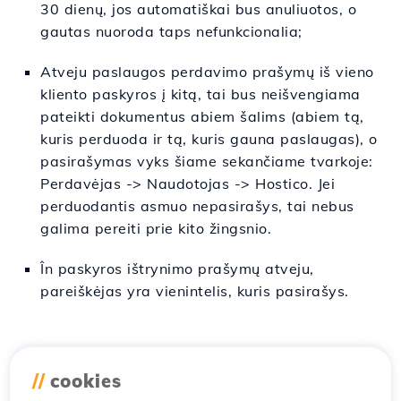
30 dienų, jos automatiškai bus anuliuotos, o
gautas nuoroda taps nefunkcionalia;
Atveju
paslaugos perdavimo prašymų
iš
vieno
kliento
paskyros
į
kitą,
tai
bus
neišvengiama
pateikti dokumentus
abiem
šalims
(
abiem
tą,
kuris
perduoda
ir
tą, kuris
gauna
paslaugas), o
pasirašymas vyks
šiame
sekančiame
tvarkoje
:
Perdavėjas -> Naudotojas -> Hostico.
Jei
perduodantis asmuo
nepasirašys
,
tai
nebus
galima
pereiti
prie
kito
žingsnio
.
În
paskyros ištrynimo prašymų atveju,
pareiškėjas yra vienintelis, kuris pasirašys.
//
cookies
Panašūs straipsniai