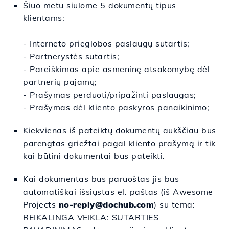
Šiuo metu siūlome 5 dokumentų tipus
klientams:
- Interneto prieglobos paslaugų sutartis;
- Partnerystės sutartis;
- Pareiškimas apie asmeninę atsakomybę dėl
partnerių pajamų;
- Prašymas perduoti/pripažinti paslaugas;
- Prašymas dėl kliento paskyros panaikinimo;
Kiekvienas
iš
pateiktų dokumentų
aukščiau
bus
parengtas
griežtai
pagal
kliento prašymą
ir
tik
kai
būtini dokumentai bus pateikti.
Kai dokumentas bus
paruoštas
jis
bus
automatiškai išsiųstas el. paštas (
iš
Awesome
Projects
no-reply@dochub.com
) su tema:
REIKALINGA VEIKLA: SUTARTIES