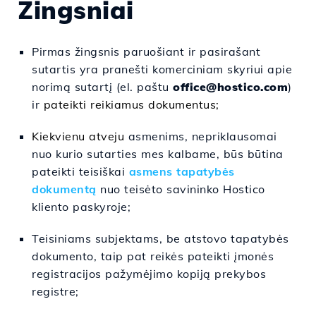
Žingsniai
Pirmas
žingsnis
paruošiant
ir
pasirašant
sutartis
yra
pranešti
komerciniam skyriui apie
norimą
sutartį
(el. paštu
office@hostico.com
)
ir
pateikti reikiamus dokumentus;
Kiekvienu
atveju
asmenims, nepriklausomai
nuo
kurio
sutarties mes kalbame,
būs
būtina
pateikti
teisiškai
asmens tapatybės
dokumentą
nuo
teisėto savininko
Hostico
kliento paskyroje;
Teisiniams subjektams, be atstovo tapatybės
dokumento, taip pat reikės pateikti įmonės
registracijos pažymėjimo kopiją prekybos
registre;