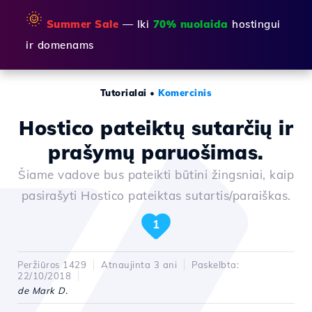
🌞
Summer Sale
— Iki
70% nuolaida
hostingui
ir domenams
Tutorialai
•
Komercinis
Hostico pateiktų sutarčių ir
prašymų paruošimas.
Šiame vadove bus pateikti būtini žingsniai, kaip
pasirašyti Hostico pateiktas sutartis/paraiškas.
1
Peržiūros 1429
Atnaujinta 3 ani
Paskelbta:
22/10/2018
de Mark D.