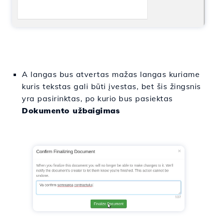
A
langas
bus
atvertas
mažas
langas
kuriame
kuris
tekstas
gali būti įvestas
,
bet
šis
žingsnis
yra
pasirinktas
,
po
kurio
bus pasiektas
Dokumento užbaigimas