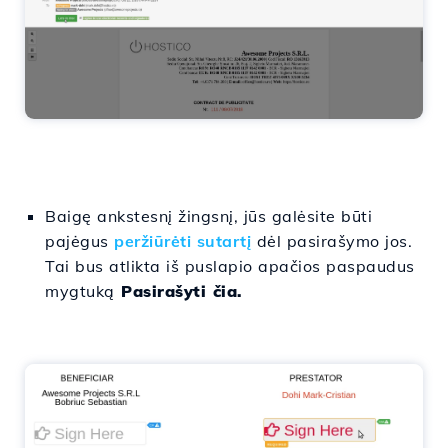
Baigę ankstesnį
žingsnį
,
jūs
galėsite
būti
pajėgus
peržiūrėti sutartį
dėl
pasirašymo
jos
.
Tai bus atlikta
iš
puslapio
apačios
paspaudus
mygtuką
Pasirašyti čia.