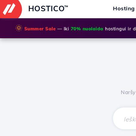
HOSTICO
™
Hosting
🌞
Summer Sale
— Iki
70% nuolaida
hostingui ir
Naršy