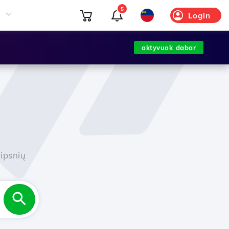
5
Login
aktyvuok dabar
ipsnių