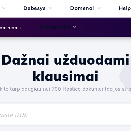
Debesys
Domenai
Help
Tinklaraštis
 domenams
Dažnai užduodami
klausimai
kite tarp daugiau nei 700 Hostico dokumentacijos stra