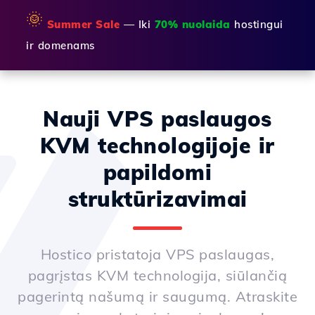
🌞
Summer Sale
— Iki
70% nuolaida
hostingui
ir domenams
Nauji VPS paslaugos
KVM technologijoje ir
papildomi
struktūrizavimai
Hostico pristatoja VPS paslaugas,
pagrįstas KVM technologija, siūlančią
pagerintą našumą ir saugumą. Atraskite