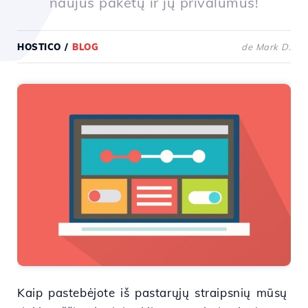
naujus paketų ir jų privalumus!
HOSTICO
/
BLOG
de Mark D.
Kaip pastebėjote iš pastarųjų straipsnių mūsų