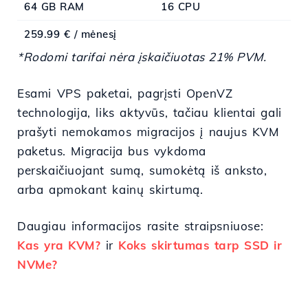
64 GB RAM
16 CPU
259.99 € / mėnesį
*Rodomi tarifai nėra įskaičiuotas 21% PVM.
Esami VPS paketai, pagrįsti OpenVZ
technologija, liks aktyvūs, tačiau klientai gali
prašyti nemokamos migracijos į naujus KVM
paketus. Migracija bus vykdoma
perskaičiuojant sumą, sumokėtą iš anksto,
arba apmokant kainų skirtumą.
Daugiau informacijos rasite straipsniuose:
Kas yra KVM?
ir
Koks skirtumas tarp SSD ir
NVMe?