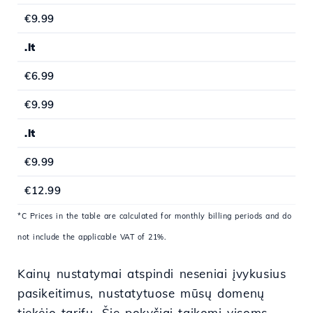
€9.99
.lt
€6.99
€9.99
.lt
€9.99
€12.99
*C Prices in the table are calculated for monthly billing periods and do
not include the applicable VAT of 21%.
Kainų nustatymai atspindi neseniai įvykusius
pasikeitimus, nustatytuose mūsų domenų
tiekėjo tarifų. Šie pokyčiai taikomi visoms