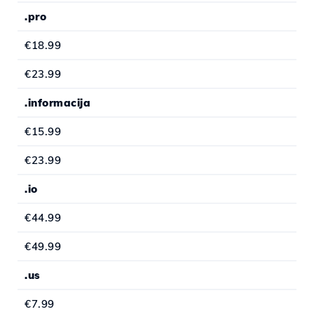
.pro
€18.99
€23.99
.informacija
€15.99
€23.99
.io
€44.99
€49.99
.us
€7.99