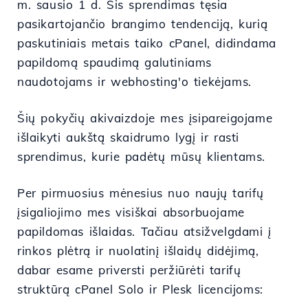
m. sausio 1 d. Šis sprendimas tęsia
pasikartojančio brangimo tendenciją, kurią
paskutiniais metais taiko cPanel, didindama
papildomą spaudimą galutiniams
naudotojams ir webhosting'o tiekėjams.
Šių pokyčių akivaizdoje mes įsipareigojame
išlaikyti aukštą skaidrumo lygį ir rasti
sprendimus, kurie padėtų mūsų klientams.
Per pirmuosius mėnesius nuo naujų tarifų
įsigaliojimo mes visiškai absorbuojame
papildomas išlaidas. Tačiau atsižvelgdami į
rinkos plėtrą ir nuolatinį išlaidų didėjimą,
dabar esame priversti peržiūrėti tarifų
struktūrą cPanel Solo ir Plesk licencijoms: