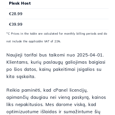
Plesk Host
€28.99
€39.99
*C Prices in the table are calculated for monthly billing periods and do
not include the applicable VAT of 21%.
Naujieji tarifai bus taikomi nuo 2025-04-01.
Klientams, kurių paslaugų galiojimas baigiasi
po šios datos, kainų pakeitimai įsigalios su
kita sąskaita.
Reikia paminėti, kad cPanel licencijų,
apimančių daugiau nei vieną paskyrą, kainos
liks nepakitusios. Mes darome viską, kad
optimizuotume išlaidas ir sumažintume šių