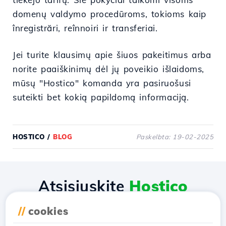
domenų valdymo procedūroms, tokioms kaip
înregistrări, reînnoiri ir transferiai.
Jei turite klausimų apie šiuos pakeitimus arba
norite paaiškinimų dėl jų poveikio išlaidoms,
mūsų "Hostico" komanda yra pasiruošusi
suteikti bet kokią papildomą informaciją.
HOSTICO
/
BLOG
Paskelbta: 19-02-2025
Atsisiųskite
Hostico
programėlę
//
cookies