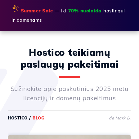
🌞
Summer Sale
— Iki
70% nuolaida
hostingui
ir domenams
Hostico teikiamų
paslaugų pakeitimai
Sužinokite apie paskutinius 2025 metų
licencijų ir domenų pakeitimus
HOSTICO
/
BLOG
de Mark D.